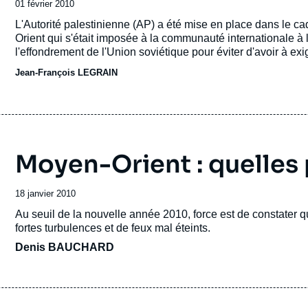
Date
01 février 2010
de
Accroche
L'Autorité palestinienne (AP) a été mise en place dans le c
publication
Orient qui s'était imposée à la communauté internationale à l
l'effondrement de l'Union soviétique pour éviter d'avoir à e
Nations unies consacrées à son conflit avec ses voisins.
Jean-François LEGRAIN
Moyen-Orient : quelles 
Date
18 janvier 2010
de
Accroche
Au seuil de la nouvelle année 2010, force est de constater 
publication
fortes turbulences et de feux mal éteints.
Denis BAUCHARD