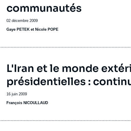
communautés
Date
02 décembre 2009
de
Gaye PETEK et Nicole POPE
publication
L'Iran et le monde extér
présidentielles : contin
Date
16 juin 2009
de
François NICOULLAUD
publication