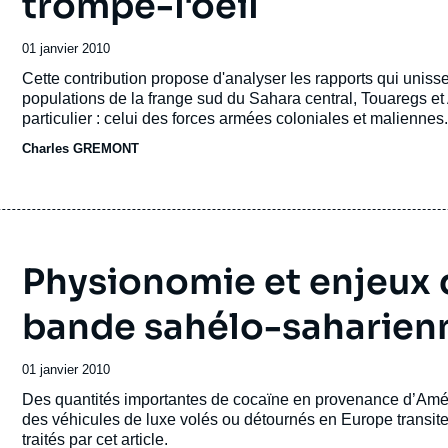
trompe-l'oeil
Date
01 janvier 2010
de
Accroche
Cette contribution propose d'analyser les rapports qui unisse
publication
populations de la frange sud du Sahara central, Touaregs et
particulier : celui des forces armées coloniales et maliennes.
Charles GREMONT
Physionomie et enjeux d
bande sahélo-saharien
Date
01 janvier 2010
de
Accroche
Des quantités importantes de cocaïne en provenance d’Amér
publication
des véhicules de luxe volés ou détournés en Europe transiten
traités par cet article.