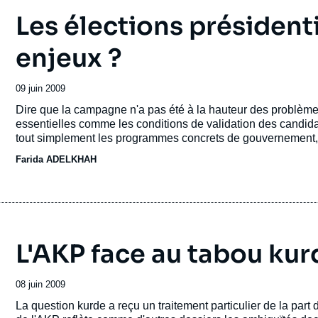
Les élections présidenti
enjeux ?
Date
09 juin 2009
de
Accroche
Dire que la campagne n'a pas été à la hauteur des problè
publication
essentielles comme les conditions de validation des candida
tout simplement les programmes concrets de gouvernement, n
principes éthiques et les grands mots ont tenu le haut du pav
Farida ADELKHAH
un non-événement.
L'AKP face au tabou kur
Date
08 juin 2009
de
Accroche
La question kurde a reçu un traitement particulier de la part 
publication