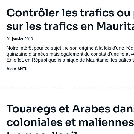
Contrôler les trafics ou
sur les trafics en Maurit
Date
01 janvier 2010
de
Accroche
Notre intérêt pour ce sujet tire son origine à la fois d'une f
publication
quinzaine d'années mais également du constat d'une relative 
En effet, en République islamique de Mauritanie, les trafi
économique et macro-social. Ils sont à la fois un mode d'in
Alain ANTIL
de rente et enfin un mode d'accumulation qui peut être con
Touaregs et Arabes dan
coloniales et maliennes 