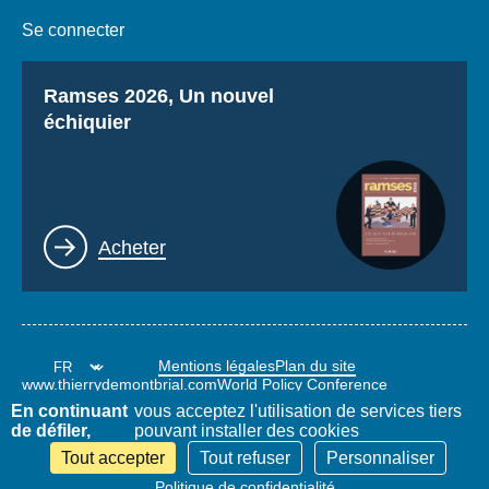
Se connecter
Titre
Ramses 2026, Un nouvel
échiquier
Lien
Acheter
Mentions légales
Plan du site
www.thierrydemontbrial.com
World Policy Conference
Blog Politique étrangère
En continuant
vous acceptez l'utilisation de services tiers
de défiler,
pouvant installer des cookies
Tout accepter
Tout refuser
Personnaliser
Politique de confidentialité