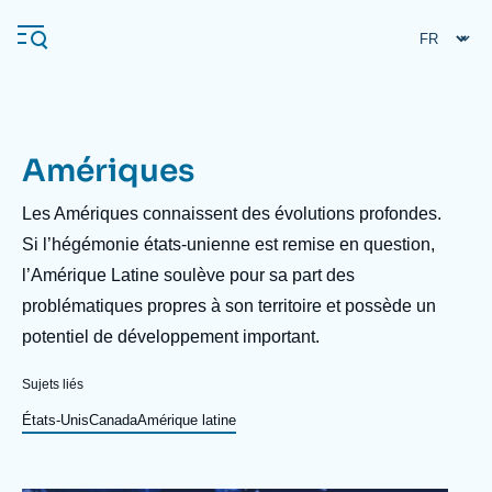
Aller
Panneau de gestion des cookies
au
contenu
principal
Amériques
Navigation
principale
Description
Les Amériques connaissent des évolutions profondes.
L'Ifri
Si l’hégémonie états-unienne est remise en question,
l’Amérique Latine soulève pour sa part des
problématiques propres à son territoire et possède un
Analyses
potentiel de développement important.
À propos de l'Ifri
Recherches fréquentes
Sujets liés
Événements
L'Ifri en bref
Proche-Orient
États-Unis
Canada
Amérique latine