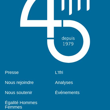
Pied
Presse
Navigation
L'Ifri
de
principale
page
Nous rejoindre
Analyses
Nous soutenir
Événements
Égalité Hommes
Femmes