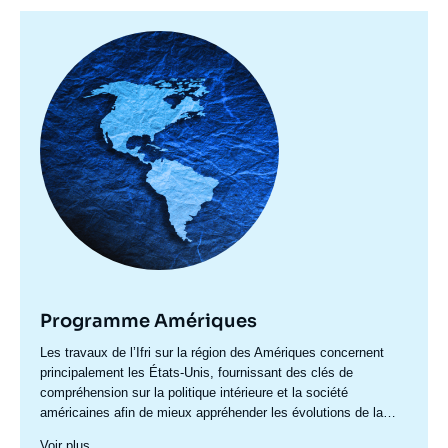
Image
principale
Programme Amériques
Accroche
Les travaux de l’Ifri sur la région des Amériques concernent
centre
principalement les États-Unis, fournissant des clés de
compréhension sur la politique intérieure et la société
américaines afin de mieux appréhender les évolutions de la
politique étrangère et de défense du pays ainsi les questions
Voir plus