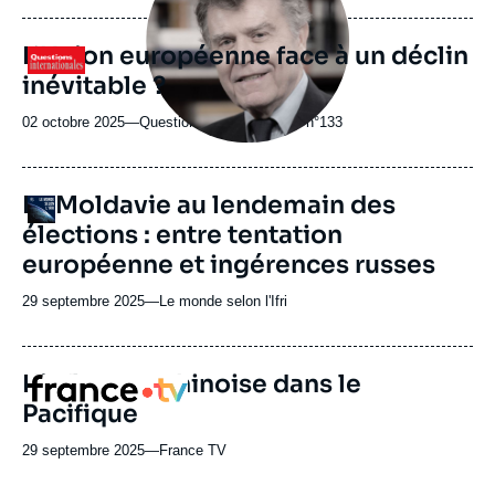
journal,
revue
L’Union européenne face à un déclin
Logo
ou
inévitable ?
émission
02 octobre 2025
—
Nom
Questions internationales n°133
du
journal,
revue
URL
La Moldavie au lendemain des
Logo
ou
de
élections : entre tentation
Spotify
émission
européenne et ingérences russes
29 septembre 2025
—
Nom
Le monde selon l'Ifri
du
journal,
revue
L'influence chinoise dans le
Logo
ou
Pacifique
émission
29 septembre 2025
—
Nom
France TV
du
journal,