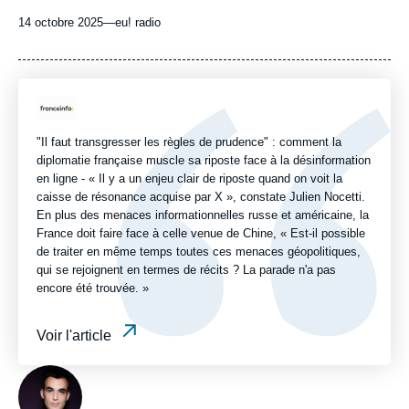
14 octobre 2025
—
Nom
eu! radio
du
journal,
revue
ou
Logo
émission
"Il faut transgresser les règles de prudence" : comment la
diplomatie française muscle sa riposte face à la désinformation
en ligne - « Il y a un enjeu clair de riposte quand on voit la
caisse de résonance acquise par X », constate Julien Nocetti.
En plus des menaces informationnelles russe et américaine, la
France doit faire face à celle venue de Chine, « Est-il possible
de traiter en même temps toutes ces menaces géopolitiques,
qui se rejoignent en termes de récits ? La parade n'a pas
encore été trouvée. »
Voir l'article
Photo