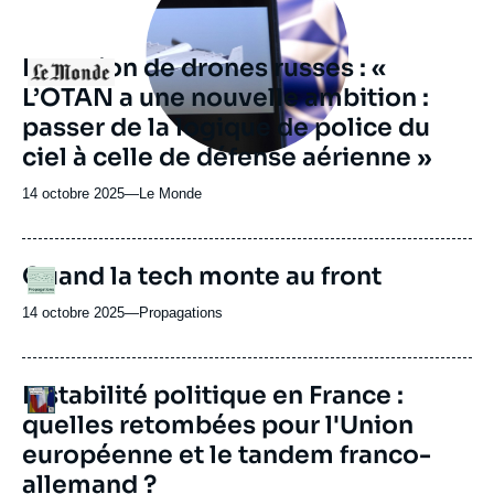
Incursion de drones russes : «
Logo
L’OTAN a une nouvelle ambition :
passer de la logique de police du
ciel à celle de défense aérienne »
14 octobre 2025
—
Nom
Le Monde
du
journal,
revue
URL
Quand la tech monte au front
Logo
ou
de
Spotify
émission
14 octobre 2025
—
Nom
Propagations
du
journal,
revue
URL
Instabilité politique en France :
Logo
ou
de
quelles retombées pour l'Union
Spotify
émission
européenne et le tandem franco-
allemand ?