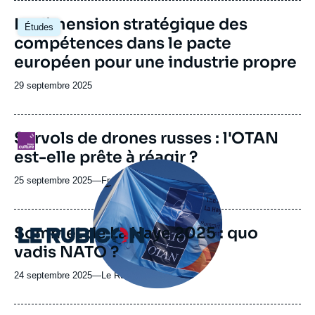
revue
Image
La dimension stratégique des
Études
ou
principale
compétences dans le pacte
émission
européen pour une industrie propre
Date
29 septembre 2025
de
publication
Survols de drones russes : l'OTAN
Logo
est-elle prête à réagir ?
Image
principale
25 septembre 2025
—
Nom
France Culture
médiatique
du
journal,
revue
Sommet de La Haye 2025 : quo
Logo
ou
vadis NATO ?
émission
24 septembre 2025
—
Nom
Le Rubicon
du
journal,