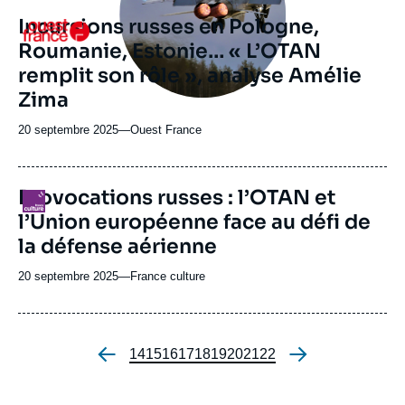
Incursions russes en Pologne,
Logo
Roumanie, Estonie… « L’OTAN
remplit son rôle », analyse Amélie
Zima
20 septembre 2025
—
Nom
Ouest France
du
journal,
revue
Provocations russes : l’OTAN et
Logo
ou
l’Union européenne face au défi de
émission
la défense aérienne
20 septembre 2025
—
Nom
France culture
du
journal,
revue
ou
Page
14
Page
15
Page
16
Page
17
Page
18
Page
19
Page
20
Page
21
Page
22
Pagination
émission