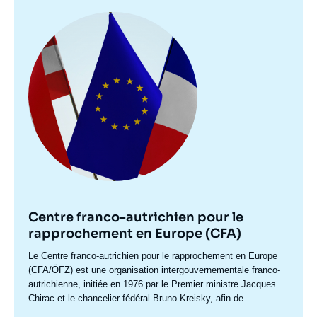
Image
principale
Centre franco-autrichien pour le
rapprochement en Europe (CFA)
Accroche
Le Centre franco-autrichien pour le rapprochement en Europe
centre
(CFA/ÖFZ) est une organisation intergouvernementale franco-
autrichienne, initiée en 1976 par le Premier ministre Jacques
Chirac et le chancelier fédéral Bruno Kreisky, afin de
développer les relations économiques entre l’Europe de l’Ouest
Après la chute du Mur de Berlin, le CFA a recentré son action