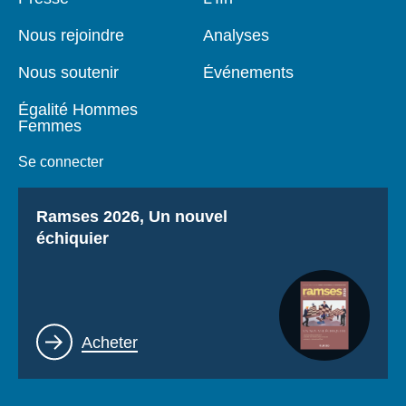
de
principale
page
Nous rejoindre
Analyses
Nous soutenir
Événements
Égalité Hommes
Femmes
Se connecter
Titre
Ramses 2026, Un nouvel
échiquier
Lien
Acheter