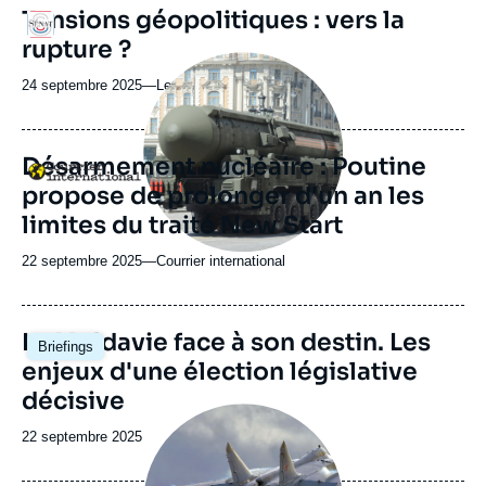
revue
Tensions géopolitiques : vers la
Logo
ou
rupture ?
émission
Image
principale
24 septembre 2025
—
Nom
Le Sénat
médiatique
du
journal,
revue
Désarmement nucléaire : Poutine
Logo
ou
propose de prolonger d'un an les
émission
limites du traité New Start
22 septembre 2025
—
Nom
Courrier international
du
journal,
revue
Image
La Moldavie face à son destin. Les
Briefings
ou
principale
enjeux d'une élection législative
émission
décisive
Image
principale
Date
22 septembre 2025
médiatique
de
publication