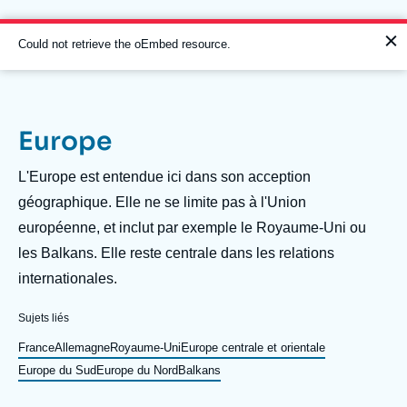
Aller
Panneau de gestion des cookies
au
contenu
Message
Could not retrieve the oEmbed resource.
principal
d'erreur
Europe
Navigation
principale
Description
L'Europe est entendue ici dans son acception
L'Ifri
géographique. Elle ne se limite pas à l'Union
européenne, et inclut par exemple le Royaume-Uni ou
les Balkans. Elle reste centrale dans les relations
Analyses
internationales.
À propos de l'Ifri
Recherches fréquentes
Sujets liés
Événements
L'Ifri en bref
Proche-Orient
France
Allemagne
Royaume-Uni
Europe centrale et orientale
Europe du Sud
Europe du Nord
Balkans