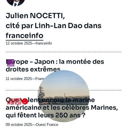
Julien NOCETTI,
cité par Linh-Lan Dao dans
franceinfo
12 octobre 2025
—
Nom
franceinfo
du
journal,
Europe - Japon : la montée des
revue
Logo
ou
droites extrêmes
émission
Image
principale
11 octobre 2025
—
Nom
France Culture
médiatique
du
journal,
revue
Que valent encore la marine
Logo
ou
américaine et les célèbres Marines,
émission
qui fêtent leurs 250 ans ?
09 octobre 2025
—
Nom
Ouest France