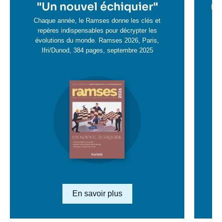
en
"
Un nouvel échiquier"
e
La 
savoir
sa
Chaque année, le Ramses donne les clés et
plus
repères indispensables pour décrypter les
pl
évolutions du monde. Ramses 2026, Paris,
Ifri/Dunod, 384 pages, septembre 2025
Image
en
savoir
plus
Lien en savoir plus
En savoir plus