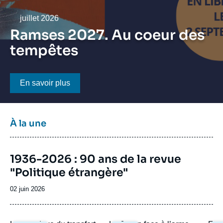
Se connecter
Date
juillet 2026
Nous soutenir
Ramses 2027. Au coeur des
tempêtes
Bouton CTA
En savoir plus
Titre
À la une
bloc
à
Image
la
1936-2026 : 90 ans de la revue
de
une
"Politique étrangère"
couverture
de
la
Date
02 juin 2026
publication
de
publication