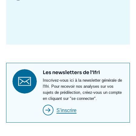
Image
mis
en
avant
Titre
Les newsletters de l'Ifri
newsletter
Texte
Inscrivez-vous ici à la newsletter générale de
Newsletter
l'Ifri. Pour recevoir nos analyses sur vos
sujets de prédilection, créez-vous un compte
en cliquant sur "se connecter".
S'inscrire