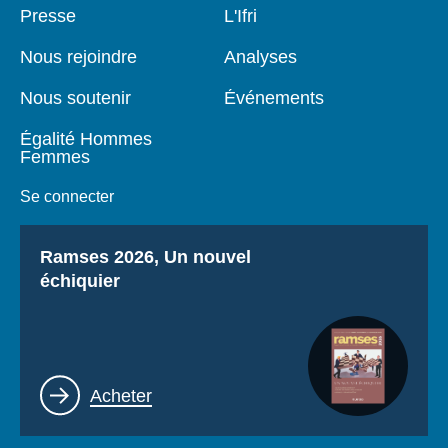
Pied
Presse
Navigation
L'Ifri
de
principale
page
Nous rejoindre
Analyses
Nous soutenir
Événements
Égalité Hommes
Femmes
Se connecter
Titre
Ramses 2026, Un nouvel
échiquier
Lien
Acheter