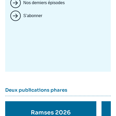
Nos derniers épisodes
S'abonner
Image
mis
en
avant
Dernière
Titre
Deux publications phares
parutions
container
Titre
Ramses 2026
Ti