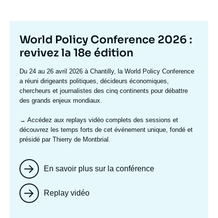
Titre
World Policy Conference 2026 :
mis
revivez la 18e édition
en
Texte
Du 24 au 26 avril 2026 à Chantilly, la World Policy Conference
avant
accroche
a réuni dirigeants politiques, décideurs économiques,
chercheurs et journalistes des cinq continents pour débattre
des grands enjeux mondiaux.
→ Accédez aux replays vidéo complets
des sessions et
découvrez les temps forts de cet événement unique, fondé et
présidé par Thierry de Montbrial.
En savoir plus sur la conférence
Replay vidéo