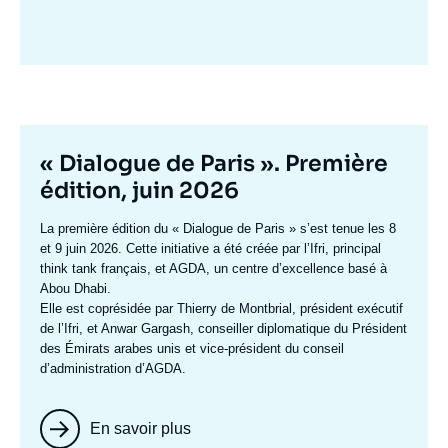
Image
mis
en
avant
Titre
« Dialogue de Paris ». Première
mis
édition, juin 2026
en
Texte
La première édition du
« Dialogue de Paris »
s’est tenue les 8
avant
accroche
et 9 juin 2026. Cette initiative a été créée par l’Ifri, principal
think tank français, et AGDA, un centre d’excellence basé à
Abou Dhabi.
Elle est coprésidée par
Thierry de Montbrial
, président exécutif
de l’Ifri, et
Anwar Gargash
, conseiller diplomatique du Président
des Émirats arabes unis et vice-président du conseil
d’administration d’AGDA.
En savoir plus