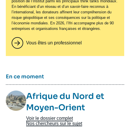
position de l’Institut parmi les principaux
think tanks
mondiaux.
En bénéficiant d’un réseau et d’un savoir-faire reconnus à
l’international, les donateurs affinent leur compréhension du
risque géopolitique et ses conséquences sur la politique et
l’économie mondiales. En 2026, l’Ifri accompagne plus de 90
entreprises et organisations françaises et étrangères.
Vous êtes un professionnel
Titre
En ce moment
Image
Afrique du Nord et
Taxonomie
Moyen-Orient
Voir le dossier complet
Nos chercheurs sur le sujet