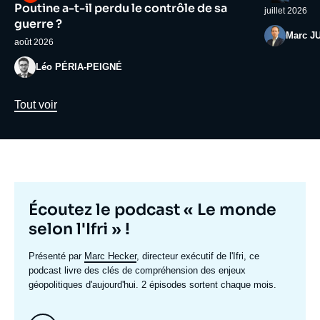
médiatique
médiatiqu
Poutine a-t-il perdu le contrôle de sa
juillet 2026
guerre ?
Photo
Marc J
août 2026
Photo
Léo PÉRIA-PEIGNÉ
Lien
Tout voir
Titre
Écoutez le podcast « Le monde
mis
selon l'Ifri » !
en
Texte
Présenté par
Marc Hecker
, directeur exécutif de l'Ifri, ce
avant
accroche
podcast livre des clés de compréhension des enjeux
géopolitiques d'aujourd'hui. 2 épisodes sortent chaque mois.