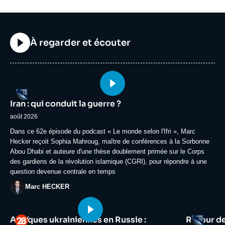
Titre
À regarder et écouter
Image
Logo
principale
Iran : qui conduit la guerre ?
médiatique
août 2026
Accroche
Dans ce 62e épisode du podcast « Le monde selon l'Ifri », Marc
Hecker reçoit Sophia Mahroug, maître de conférences à la Sorbonne
Abou Dhabi et auteure d'une thèse doublement primée sur le Corps
des gardiens de la révolution islamique (CGRI), pour répondre à une
question devenue centrale en temps
Photo
Marc HECKER
Image
Image
Logo
Logo
Attaques ukrainiennes en Russie :
Retour d
principale
principale