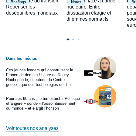
Image
Image
Ima
Le paradoxe du transfert.
Le Japon face à l’arme
Fra
Briefings
Notes
Br
principale
principale
prin
Repenser les
nucléaire. Entre
dépa
déséquilibres mondiaux
dissuasion élargie et
pour
dilemmes normatifs
sou
eur
Dans les médias
Image
principale
médiatique
Ces jeunes leaders qui construisent la
Logo
France de demain / Laure de Roucy-
Rochegonde, directrice du Centre
géopolitique des technologies de l'Ifri
Image
principale
médiatique
Pour ses 90 ans , le trimestriel « Politique
Logo
étrangère » sonde « l’assombrissement
du monde » et élargit l’horizon
Voir toutes nos analyses