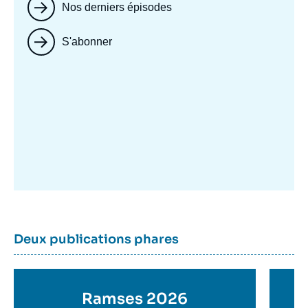
Nos derniers épisodes
S'abonner
Image
mis
en
avant
Dernière
Titre
Deux publications phares
parutions
container
Titre
Ramses 2026
Ti