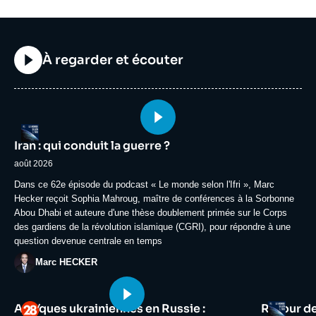
Titre
À regarder et écouter
Image
Logo
principale
Iran : qui conduit la guerre ?
médiatique
août 2026
Accroche
Dans ce 62e épisode du podcast « Le monde selon l'Ifri », Marc
Hecker reçoit Sophia Mahroug, maître de conférences à la Sorbonne
Abou Dhabi et auteure d'une thèse doublement primée sur le Corps
des gardiens de la révolution islamique (CGRI), pour répondre à une
question devenue centrale en temps
Photo
Marc HECKER
Image
Image
Logo
Logo
Attaques ukrainiennes en Russie :
Retour d
principale
principale