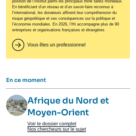
position de l’Institut parmi les principaux
think tanks
mondiaux.
En bénéficiant d’un réseau et d’un savoir-faire reconnus à
l’international, les donateurs affinent leur compréhension du
risque géopolitique et ses conséquences sur la politique et
l’économie mondiales. En 2026, l’Ifri accompagne plus de 90
entreprises et organisations françaises et étrangères.
Vous êtes un professionnel
Titre
En ce moment
Image
Afrique du Nord et
Taxonomie
Moyen-Orient
Voir le dossier complet
Nos chercheurs sur le sujet