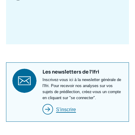
Image
mis
en
avant
Titre
Les newsletters de l'Ifri
newsletter
Texte
Inscrivez-vous ici à la newsletter générale de
Newsletter
l'Ifri. Pour recevoir nos analyses sur vos
sujets de prédilection, créez-vous un compte
en cliquant sur "se connecter".
S'inscrire