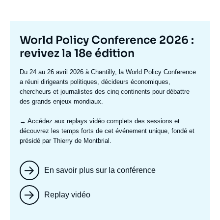
Titre
World Policy Conference 2026 :
mis
revivez la 18e édition
en
Texte
Du 24 au 26 avril 2026 à Chantilly, la World Policy Conference
avant
accroche
a réuni dirigeants politiques, décideurs économiques,
chercheurs et journalistes des cinq continents pour débattre
des grands enjeux mondiaux.
→ Accédez aux replays vidéo complets
des sessions et
découvrez les temps forts de cet événement unique, fondé et
présidé par Thierry de Montbrial.
En savoir plus sur la conférence
Replay vidéo