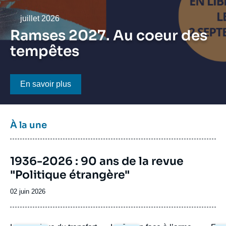
Se connecter
Date
juillet 2026
Nous soutenir
Ramses 2027. Au coeur des
tempêtes
Bouton CTA
En savoir plus
Titre
À la une
bloc
à
Image
la
1936-2026 : 90 ans de la revue
de
une
"Politique étrangère"
couverture
de
la
Date
02 juin 2026
publication
de
publication