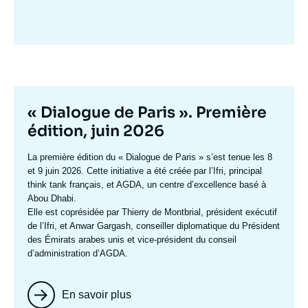
Image
mis
en
avant
Titre
« Dialogue de Paris ». Première
mis
édition, juin 2026
en
Texte
La première édition du
« Dialogue de Paris »
s’est tenue les 8
avant
accroche
et 9 juin 2026. Cette initiative a été créée par l’Ifri, principal
think tank français, et AGDA, un centre d’excellence basé à
Abou Dhabi.
Elle est coprésidée par
Thierry de Montbrial
, président exécutif
de l’Ifri, et
Anwar Gargash
, conseiller diplomatique du Président
des Émirats arabes unis et vice-président du conseil
d’administration d’AGDA.
En savoir plus