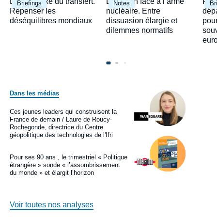
Image
Image
Ima
Le paradoxe du transfert.
Le Japon face à l’arme
Fra
Briefings
Notes
Br
principale
principale
prin
Repenser les
nucléaire. Entre
dépa
déséquilibres mondiaux
dissuasion élargie et
pour
dilemmes normatifs
sou
eur
Dans les médias
Image
principale
médiatique
Ces jeunes leaders qui construisent la
Logo
France de demain / Laure de Roucy-
Rochegonde, directrice du Centre
géopolitique des technologies de l'Ifri
Image
principale
médiatique
Pour ses 90 ans , le trimestriel « Politique
Logo
étrangère » sonde « l’assombrissement
du monde » et élargit l’horizon
Voir toutes nos analyses