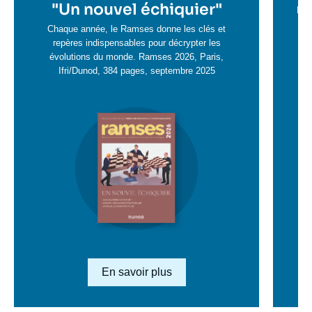
en
"
Un nouvel échiquier"
e
La 
savoir
sa
Chaque année, le Ramses donne les clés et
plus
repères indispensables pour décrypter les
pl
évolutions du monde. Ramses 2026, Paris,
Ifri/Dunod, 384 pages, septembre 2025
Image
en
savoir
plus
Lien en savoir plus
En savoir plus