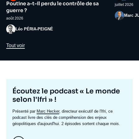
médiatique
médiatiqu
Poutine a-t-il perdu le contrôle de sa
juillet 2026
guerre ?
Photo
Marc J
août 2026
Photo
Léo PÉRIA-PEIGNÉ
Lien
Tout voir
Titre
Écoutez le podcast « Le monde
mis
selon l'Ifri » !
en
Texte
Présenté par
Marc Hecker
, directeur exécutif de l'Ifri, ce
avant
accroche
podcast livre des clés de compréhension des enjeux
géopolitiques d'aujourd'hui. 2 épisodes sortent chaque mois.