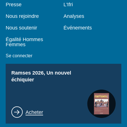
Pied
Presse
Navigation
L'Ifri
de
principale
page
Nous rejoindre
Analyses
Nous soutenir
Événements
Égalité Hommes
Femmes
Se connecter
Titre
Ramses 2026, Un nouvel
échiquier
Lien
Acheter