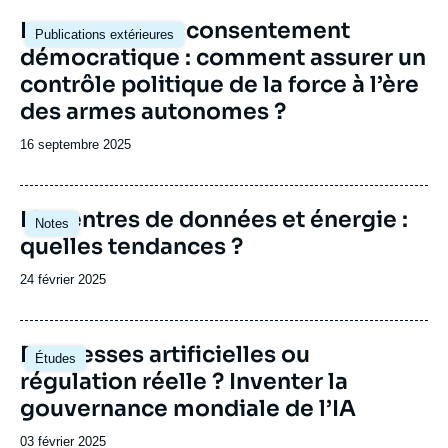
Image
La guerre sans consentement
Publications extérieures
principale
démocratique : comment assurer un
contrôle politique de la force à l’ère
des armes autonomes ?
Date
16 septembre 2025
de
publication
Image
IA, centres de données et énergie :
Notes
principale
quelles tendances ?
Date
24 février 2025
de
publication
Image
Promesses artificielles ou
Études
principale
régulation réelle ? Inventer la
gouvernance mondiale de l’IA
Date
03 février 2025