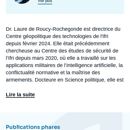
programmes
Voir plus
de
recherche
Dr. Laure de Roucy-Rochegonde est directrice du
Biographie
Centre géopolitique des technologies de l'Ifri
depuis février 2024. Elle était précédemment
chercheuse au Centre des études de sécurité de
l’Ifri depuis mars 2020, où elle a travaillé sur les
applications militaires de l’intelligence artificielle, la
conflictualité normative et la maîtrise des
armements. Docteure en Science politique, elle est
également chercheuse associée au Centre de
recherches internationales (CERI, Sciences
Lire la suite
Po/CNRS). En octobre 2024 est paru son premier
ouvrage, intitulé La Guerre à l’ère de l’Intelligence
Eléments
artificielle : quand les machines prennent les
a
armes (PUF).
la
Publications phares
une