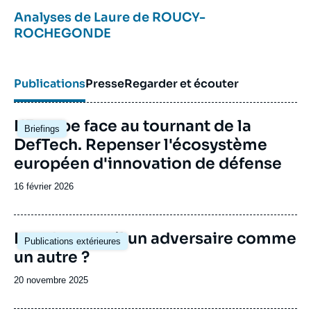
Analyses de
Laure de ROUCY-
ROCHEGONDE
Publications
Presse
Regarder et écouter
Image
L'Europe face au tournant de la
Briefings
principale
DefTech. Repenser l'écosystème
européen d'innovation de défense
Date
16 février 2026
de
publication
Image
Le robot est-il un adversaire comme
Publications extérieures
principale
un autre ?
Date
20 novembre 2025
de
publication