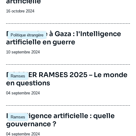
artificielle
Date
16 octobre 2024
de
publication
Image
De l'Ukraine à Gaza : l'Intelligence
Politique étrangère
principale
artificielle en guerre
Date
10 septembre 2024
de
publication
Image
DOSSIER RAMSES 2025 – Le monde
Ramses
principale
en questions
Date
04 septembre 2024
de
publication
Image
L'Intelligence artificielle : quelle
Ramses
principale
gouvernance ?
Date
04 septembre 2024