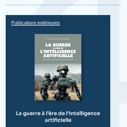
Parallèlement à ses activités de recherche, elle
enseigne l'éthique de la guerre et la maîtrise des
armements à Sciences Po Paris et à l’Université
Publications extérieures
Paris 2 Panthéon-Assas. Elle est par ailleurs
titulaire d'un master de politiques publiques et d'un
bachelor
de Sciences Po Paris, au cours duquel
elle a passé une année au département de War
Studies de King's College à Londres.
La guerre à l'ère de l'intelligence
artificielle