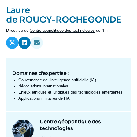
Se connecter
Prénom
Laure
de
Nom
de ROUCY-ROCHEGONDE
Nous soutenir
l'expert
de
Intitulé
Directrice du
Centre géopolitique des technologies
de l'Ifri
l'expert
du
poste
Domaines d'expertise :
Domaine
d'expertises
Gouvernance de l’intelligence artificielle (IA)
Fr
Négociations internationales
Enjeux éthiques et juridiques des technologies émergentes
Applications militaires de l’IA
Centres
Centre géopolitique des
Image
et
technologies
principale