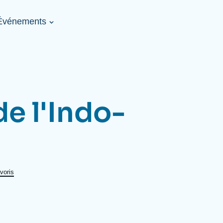
Événements
Image
 : 90 ans de la revue "Politique
L’Allemagne face 
de
"
Russie, Chine : d
couverture
de
Ima
la
de
publication
cou
Publications
de
e l'Indo-
la
pub
La recherche à l'Ifri
Par région
voris
La recherche à l'Ifri
Amériques
C
É
Centres et programmes
Afrique subsaharienne
V
É
Chercheurs
Asie et Indo-Pacifique
E
G