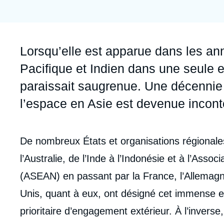
Jeudi 17 septembre 2026 17:30
Partenariats et réseaux
Intelligence artificielle
Nous soutenir en tant que professionnel
Guerre en Ukraine
Accroche
Lorsqu’elle est apparue dans les an
OTAN
Pacifique et Indien dans une seule e
paraissait sau­grenue. Une décennie 
l’espace en Asie est devenue incont
Corps
De nombreux États et organisations régionale
analyses
l’Australie, de l’Inde à l’Indo­nésie et à l’Ass
(ASEAN) en passant par la France, l’Allemagn
Unis, quant à eux, ont désigné cet immense 
prio­ritaire d’engagement extérieur. À l’invers