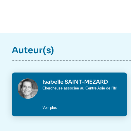
Auteur(s)
Photo
Isabelle SAINT-MEZARD
Intitulé
Chercheuse associée au
Centre Asie
de l'Ifri
du
poste
Voir plus