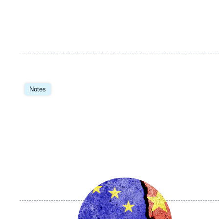
Image
principale
Notes
Image
principale