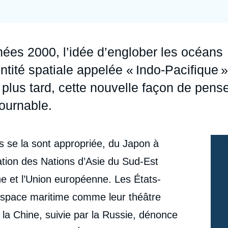
Ramses
Europe
R
S
Politique étrangère
Russie - Eurasie
D
T
nées 2000, l’idée d’englober les océans
Podcast
Afrique du Nord et Moyen-Orient
ntité spatiale appelée « Indo-Pacifique »
plus tard, cette nouvelle façon de pens
ournable.
s se la sont appropriée, du Japon à
ociation des Nations d’Asie du Sud-Est
e et l’Union européenne. Les États-
espace maritime comme leur théâtre
e, la Chine, suivie par la Russie, dénonce