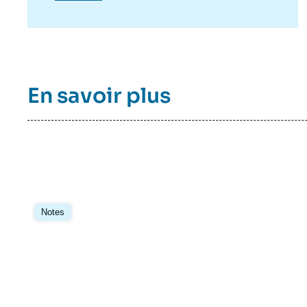
publiés dans la collection électronique
Asie.Visions.
En savoir plus
Image
principale
Notes