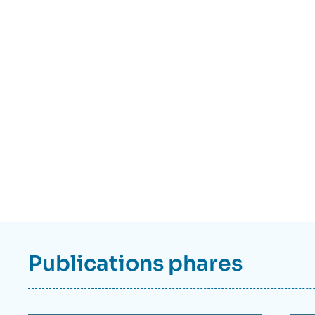
Eléments
a
la
Publications phares
une