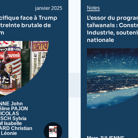
Notes
Date
janvier 2025
de
cifique face à Trump
L’essor du progr
publication
’étreinte brutale de
taïwanais : Const
am
industrie, souteni
nationale
ENNE
John
éline PAJON
NICOLAS
OESCH
Sylvia
M
Isabelle
ZARD
Christian
Léonie