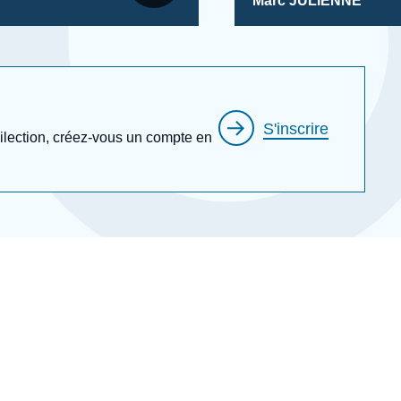
Marc JULIENNE
S'inscrire
édilection, créez-vous un compte en