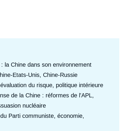
ecrutement
écurité - Défense
ocuments de référence
echnologie
e : la Chine dans son environnement
Chine-Etats-Unis, Chine-Russie
 évaluation du risque, politique intérieure
ense de la Chine : réformes de l'APL,
ssuasion nucléaire
ire du Parti communiste, économie,