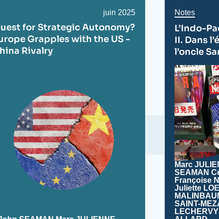
Date
juin 2025
Notes
de
uest for Strategic Autonomy?
L’Indo-Pa
publication
urope Grapples with the US -
II. Dans l
hina Rivalry
l’oncle S
Marc JULI
SEAMAN
C
Françoise 
Juliette L
MALINBAU
SAINT-ME
LECHERVY