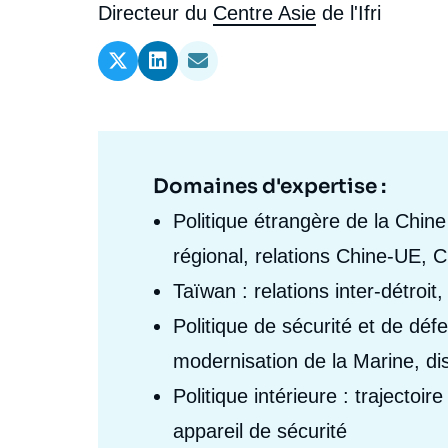
l'expert
de
Intitulé
Directeur du
Centre Asie
de l'Ifri
Ramses
Europe
R
S
du
Politique étrangère
Russie - Eurasie
D
T
l'expert
poste
Podcast
Afrique du Nord et Moyen-Orient
Domaines d'expertise :
Domaine
d'expertises
Politique étrangère de la Chin
Fr
régional, relations Chine-UE, 
Taïwan : relations inter-détroit,
Politique de sécurité et de déf
modernisation de la Marine, di
Politique intérieure : trajecto
appareil de sécurité