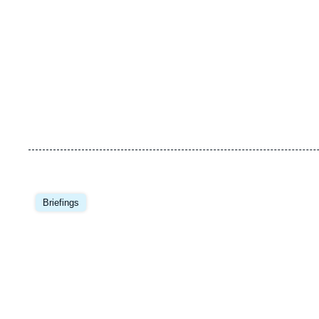
Image
principale
Briefings