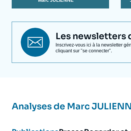
Marc JULIENNE
Titre
Les newsletters de
newsletter
Texte
Inscrivez-vous ici à la newsletter gé
Newsletter
cliquant sur "se connecter".
Analyses de
Marc JULIEN
Image