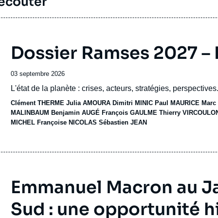
 écouter
Dossier Ramses 2027 –
Date
03 septembre 2026
de
Accroche
L'état de la planète : crises, acteurs, stratégies, perspectives.
publication
Clément THERME
Julia AMOURA
Dimitri MINIC
Paul MAURICE
Marc
MALINBAUM
Benjamin AUGÉ
François GAULME
Thierry VIRCOULO
MICHEL
Françoise NICOLAS
Sébastien JEAN
Emmanuel Macron au Ja
Sud : une opportunité h