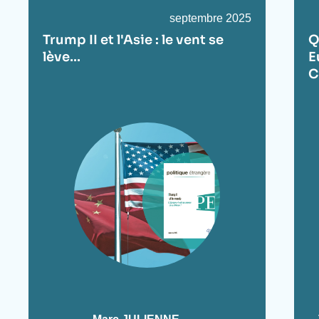
Date
septembre 2025
de
Trump II et l'Asie : le vent se
Q
publication
lève…
E
C