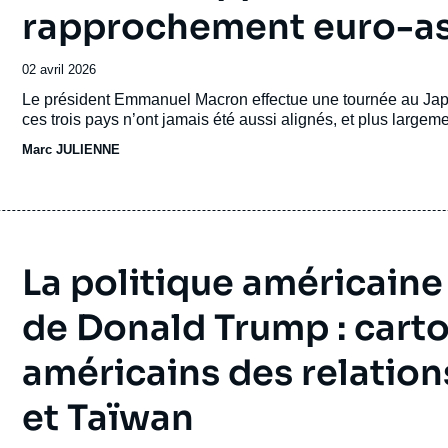
rapprochement euro-as
Date
02 avril 2026
de
Accroche
Le président Emmanuel Macron effectue une tournée au Japo
publication
ces trois pays n’ont jamais été aussi alignés, et plus largeme
Marc JULIENNE
La politique américaine
de Donald Trump : cart
américains des relation
et Taïwan