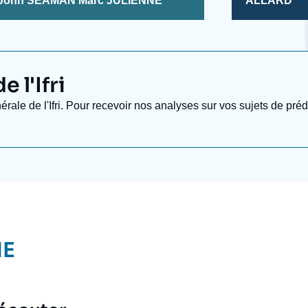
John SEAMAN
Marc JULIENNE
ALLARD
 l'Ifri
nérale de l'Ifri. Pour recevoir nos analyses sur vos sujets de pr
NE