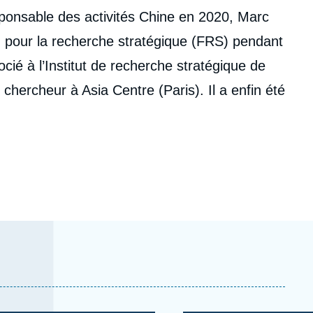
esponsable des activités Chine en 2020, Marc
n pour la recherche stratégique (FRS) pendant
ocié à l’Institut de recherche stratégique de
 chercheur à Asia Centre (Paris). Il a enfin été
for China Studies (MERICS, Berlin, 2015), à la
ASS, Shanghai, 2017), et à l'Institute for
h (INDSR, Taipei, 2023).