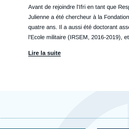
Avant de rejoindre l'Ifri en tant que R
Julienne a été chercheur à la Fondatio
quatre ans. Il a aussi été doctorant ass
l’Ecole militaire (IRSEM, 2016-2019), et
chercheur invité au Mercator Institute 
Lire la suite
Shanghai Academy of Social Sciences (S
National Defense and Security Researc