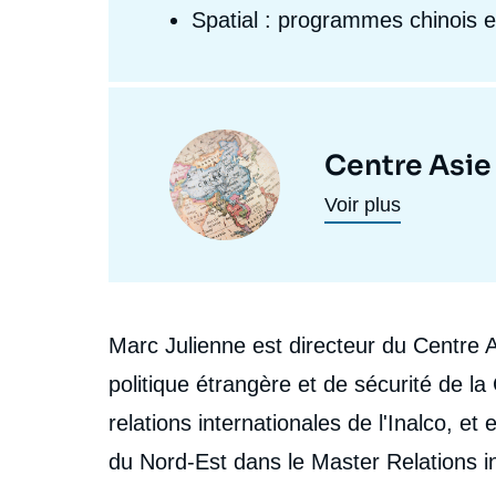
Spatial : programmes chinois e
Centres
et
Image
Centre Asie
programmes
principale
Voir plus
de
recherche
Biographie
Marc Julienne est directeur du Centre As
politique étrangère et de sécurité de la 
relations internationales de l'Inalco, et
du Nord-Est dans le Master Relations int