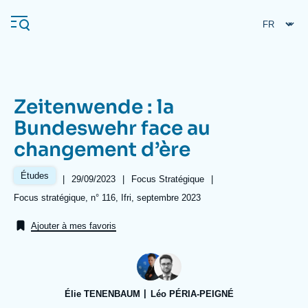
Aller
Panneau de gestion des cookies
au
contenu
principal
Zeitenwende : la
Navigation
Bundeswehr face au
principale
changement d’ère
L'Ifri
Études
|
Date
29/09/2023
|
Référence
Focus Stratégique
|
de
taxonomie
Analyses
Références
Focus stratégique, n° 116, Ifri, septembre 2023
publication
collections
À propos de l'Ifri
Recherches fréquentes
Ajouter à mes favoris
Événements
L'Ifri en bref
Proche-Orient
Élie TENENBAUM
Léo PÉRIA-PEIGNÉ