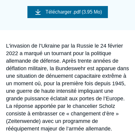
Se connecter
Image
de
Télécharger
.pdf (3.95 Mo)
couverture
Nous soutenir
de
la
publication
Accroche
L’invasion de l’Ukraine par la Russie le 24 février
2022 a marqué un tournant pour la politique
allemande de défense. Après trente années de
déflation militaire, la Bundeswehr est apparue dans
une situation de dénuement capacitaire extrême à
un moment où, pour la première fois depuis 1945,
une guerre de haute intensité impliquant une
grande puissance éclatait aux portes de l’Europe.
La réponse apportée par le chancelier Scholz
consiste à embrasser ce « changement d’ère »
(Zeitenwende) avec un programme de
rééquipement majeur de l’armée allemande.