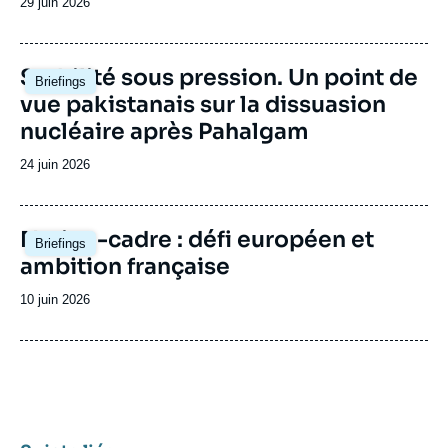
Date
29 juin 2026
de
publication
Image
Stabilité sous pression. Un point de
Briefings
principale
vue pakistanais sur la dissuasion
nucléaire après Pahalgam
Date
24 juin 2026
de
publication
Image
Nation-cadre : défi européen et
Briefings
principale
ambition française
Date
10 juin 2026
de
publication