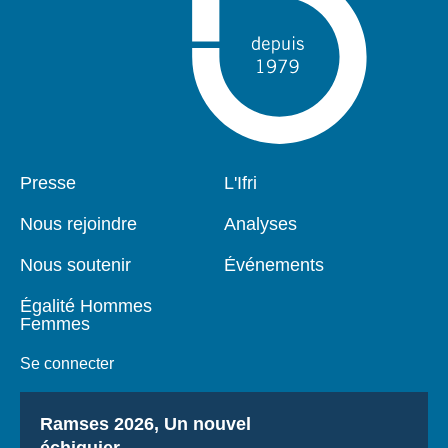
Pied
Presse
Navigation
L'Ifri
de
principale
page
Nous rejoindre
Analyses
Nous soutenir
Événements
Égalité Hommes
Femmes
Se connecter
Titre
Ramses 2026, Un nouvel
échiquier