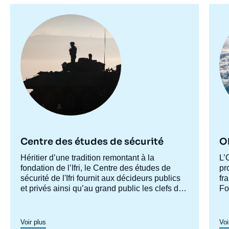
Image
Im
principale
pr
Centre des études de sécurité
Ob
Accroche
Héritier d’une tradition remontant à la
Ac
L’
centre
fondation de l’Ifri, le Centre des études de
ce
pr
sécurité de l'Ifri fournit aux décideurs publics
fr
et privés ainsi qu’au grand public les clefs de
Fo
compréhension des rapports de force et des
le
modes de conflictualité contemporains et à
à 
venir. Par son positionnement à la jointure du
ar
Voir plus
Voi