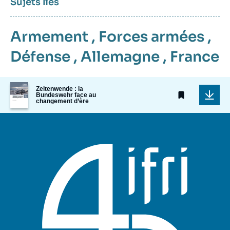
Sujets liés
Armement
,
Forces armées
,
Défense
,
Allemagne
,
France
Image
Zeitenwende : la
de
Bundeswehr face au
changement d’ère
couverture
de
la
publication