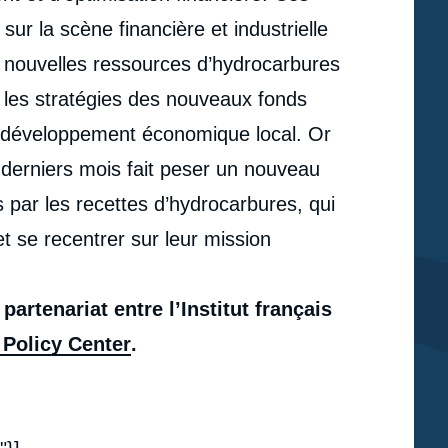
ur la scène financière et industrielle
e nouvelles ressources d’hydrocarbures
 les stratégies des nouveaux fonds
de développement économique local. Or
 derniers mois fait peser un nouveau
 par les recettes d’hydrocarbures, qui
t se recentrer sur leur mission
partenariat entre l’Institut français
Policy Center
.
e
Marie-Claire AOUN, Quentin BOULANGER, « Les
erture