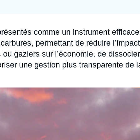
Ramses
Europe
R
S
Politique étrangère
Russie - Eurasie
D
T
présentés comme un instrument efficace
Podcast
Afrique du Nord et Moyen-Orient
ocarbures, permettant de réduire l’impact
rs ou gaziers sur l’économie, de dissocier
riser une gestion plus transparente de l