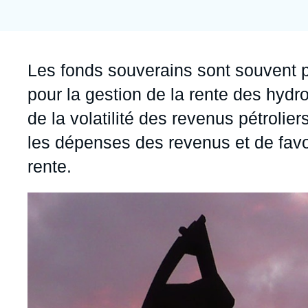
Jeudi 17 septembre 2026 17:30
Partenariats et réseaux
Intelligence artificielle
Nous soutenir en tant que professionnel
Guerre en Ukraine
Accroche
Les fonds souverains sont souvent 
OTAN
pour la gestion de la rente des hydr
de la volatilité des revenus pétrolie
les dépenses des revenus et de favo
rente.
Image
principale