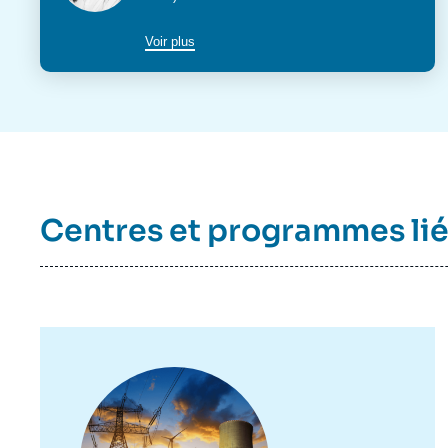
poste
Voir plus
Centres et programmes li
Image
principale