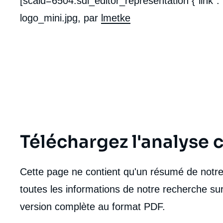
[scald=6504:sdl_editor_representation {"link":"
de
la
logo_mini.jpg, par
lmetke
publi
Téléchargez l'analyse
Cette page ne contient qu'un résumé de notre 
toutes les informations de notre recherche sur
version complète au format PDF.