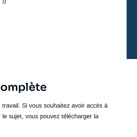
"}]
nouveaux défis des fonds souverains pétroliers »,
Notes, Ifri, 28 février 2015.
cation
Copier
 complète
travail. Si vous souhaitez avoir accès à
 le sujet, vous pouvez télécharger la