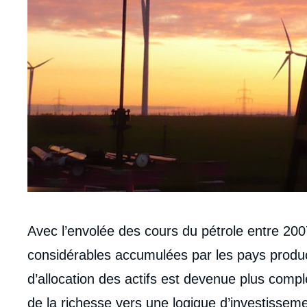
Corps
Avec l’envolée des cours du pétrole entre 200
analyses
considérables accumulées par les pays produc
d’allocation des actifs est devenue plus comp
de la richesse vers une logique d’investisseme