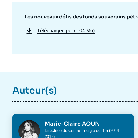
Les nouveaux défis des fonds souverains pétr
Télécharger
.pdf (1.04 Mo)
Auteur(s)
Photo
Marie-Claire AOUN
Intitulé
Directrice du Centre Énergie de l'Ifri (2014-
du
2017)