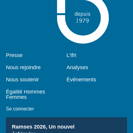
Pied
Presse
Navigation
L'Ifri
de
principale
page
Nous rejoindre
Analyses
Nous soutenir
Événements
Égalité Hommes
Femmes
Se connecter
Titre
Ramses 2026, Un nouvel