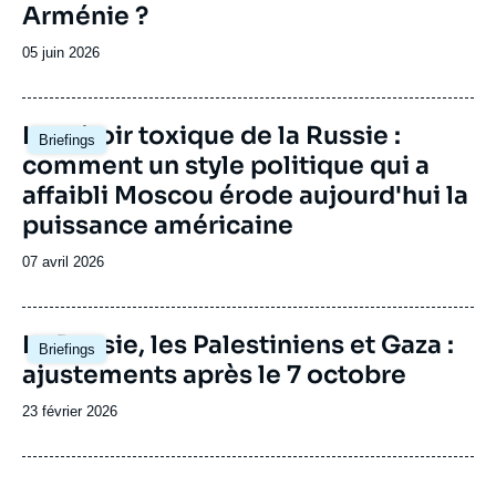
Arménie ?
Date
05 juin 2026
de
publication
Image
Le miroir toxique de la Russie :
Briefings
principale
comment un style politique qui a
affaibli Moscou érode aujourd'hui la
puissance américaine
Date
07 avril 2026
de
publication
Image
La Russie, les Palestiniens et Gaza :
Briefings
principale
ajustements après le 7 octobre
Date
23 février 2026
de
publication