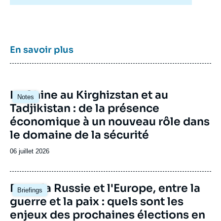
pour enrichir le débat public en France et en
the Conflicts in the Mideast and Ukraine »,
Europe, et pour aider à la décision
Ifri, 5 juin 2015.
stratégique, politique et économique.
Copier
En savoir plus
Image
La Chine au Kirghizstan et au
Notes
principale
Tadjikistan : de la présence
économique à un nouveau rôle dans
le domaine de la sécurité
Date
06 juillet 2026
de
publication
Image
Entre la Russie et l'Europe, entre la
Briefings
principale
guerre et la paix : quels sont les
enjeux des prochaines élections en