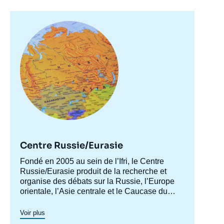
Image
principale
Centre Russie/Eurasie
Accroche
Fondé en 2005 au sein de l’Ifri, le Centre
centre
Russie/Eurasie produit de la recherche et
Image
organise des débats sur la Russie, l’Europe
de
couverture
orientale, l’Asie centrale et le Caucase du
de
Sud. Il a pour objectif de comprendre et
la
d'anticiper l'évolution de cette zone
Voir plus
publication
géographique complexe en pleine mutation
Thomas GOMART, « The Nexus Between