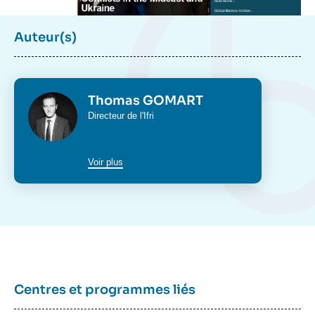
Auteur(s)
Photo
Thomas GOMART
Intitulé
Directeur de l'Ifri
du
poste
Voir plus
Centres et programmes liés