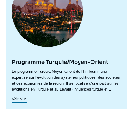
Programme Turquie/Moyen-Orient
Accroche
Le programme Turquie/Moyen-Orient de l’Ifri fournit une
centre
expertise sur l’évolution des systèmes politiques, des sociétés
et des économies de la région. Il se focalise d’une part sur les
évolutions en Turquie et au Levant (influences turque et
iranienne, risque de morcellement des États de la région,
Voir plus
recompositions diplomatiques), et également au Maghreb
(insertion du Maghreb dans les circuits mondiaux, relations
politiques et économiques avec l’Europe et avec l’Afrique sub-
saharienne…).