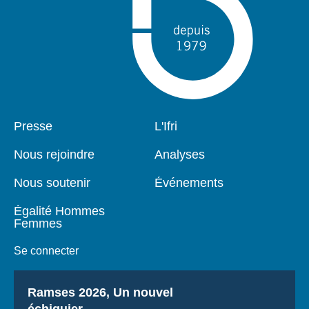
Pied
Presse
Navigation
L'Ifri
de
principale
page
Nous rejoindre
Analyses
Nous soutenir
Événements
Égalité Hommes
Femmes
Se connecter
Titre
Ramses 2026, Un nouvel