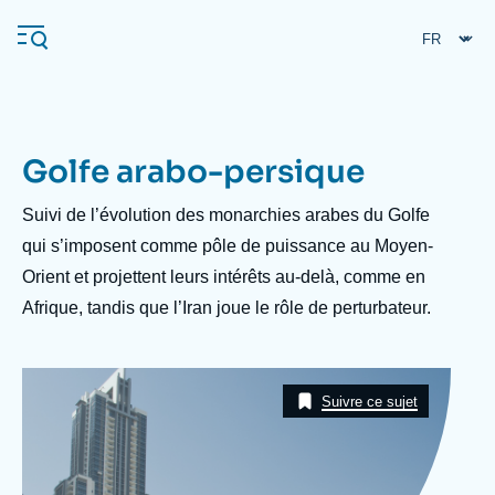
Aller
Panneau de gestion des cookies
au
contenu
principal
Golfe arabo-persique
Navigation
principale
Description
Suivi de l’évolution des monarchies arabes du Golfe
L'Ifri
qui s’imposent comme pôle de puissance au Moyen-
Orient et projettent leurs intérêts au-delà, comme en
Afrique, tandis que l’Iran joue le rôle de perturbateur.
Analyses
À propos de l'Ifri
Recherches fréquentes
Image
Événements
Taxonomie
L'Ifri en bref
Proche-Orient
Suivre ce sujet