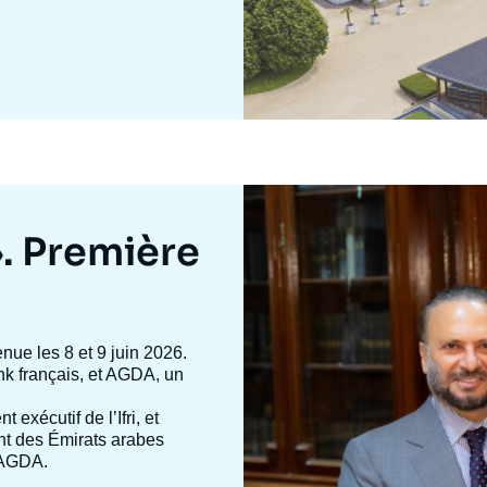
Image
mis
en
». Première
avant
enue les 8 et 9 juin 2026.
 tank français, et AGDA, un
nt exécutif de l’Ifri, et
ent des Émirats arabes
d’AGDA.