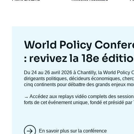
Titre
World Policy Confe
mis
: revivez la 18e éditi
en
Texte
Du 24 au 26 avril 2026 à Chantilly, la World Policy 
accroche
dirigeants politiques, décideurs économiques, cherc
avant
cinq continents pour débattre des grands enjeux mo
→ Accédez aux replays vidéo complets
des session
forts de cet événement unique, fondé et présidé par 
En savoir plus sur la conférence