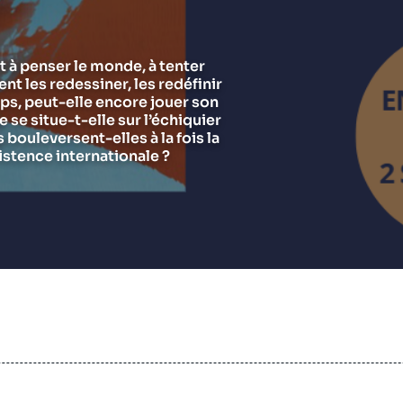
Chercheurs
Asie et Indo-Pacifique
E
G
Ramses
Europe
R
S
t à penser le monde, à tenter
ent les redessiner, les redéfinir
Politique étrangère
Russie - Eurasie
D
T
ps, peut-elle encore jouer son
Podcast
Afrique du Nord et Moyen-Orient
se situe-t-elle sur l’échiquier
bouleversent-elles à la fois la
istence internationale ?