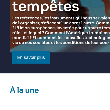
tempêtes
du Ramses 2027
Think tank : notre définition
Proche-Orient
Jeudi 17 septembre 2026 17:30
Partenariats et réseaux
Intelligence artificielle
Les références, les instruments qui nous servaien
de l’organiser, s’effacent l’un après l’autre. Comm
Nous soutenir en tant que professionnel
Guerre en Ukraine
? L’Union européenne, inventée pour un autre tem
OTAN
rôle – et lequel ? Comment l’Amérique trumpienne 
mondial ? Et comment les nouvelles technologies 
vie de nos sociétés et les conditions de leur coex
Bouton CTA
En savoir plus
Titre
À la une
bloc
à