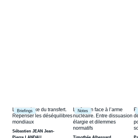
Image
la
de
couverture
une
de
la
publication
Image
Image
I
Le paradoxe du transfert.
Le Japon face à l’arme
F
Briefings
Notes
principale
principale
p
Repenser les déséquilibres
nucléaire. Entre dissuasion
d
mondiaux
élargie et dilemmes
p
normatifs
s
Sébastien JEAN
Jean-
Pierre LANDAU
Timothée Albessard
P