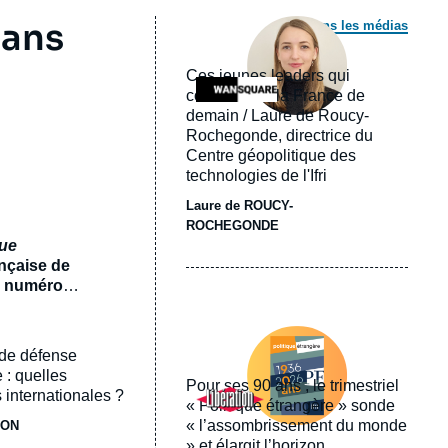
Image
 ans
Dans les médias
principale
médiatique
Ces jeunes leaders qui
Logo
construisent la France de
demain / Laure de Roucy-
Rochegonde, directrice du
Centre géopolitique des
technologies de l'Ifri
Laure de ROUCY-
ROCHEGONDE
que
ançaise de
un numéro
ux
Image
 numéro
principale
 de défense
un monde
médiatique
e
 : quelles
Pour ses 90 ans , le trimestriel
Logo
 internationales ?
« Politique étrangère » sonde
« l’assombrissement du monde
JON
» et élargit l’horizon