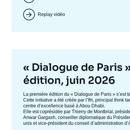
Replay vidéo
Titre
« Dialogue de Paris 
mis
édition, juin 2026
en
Texte
La première édition du
« Dialogue de Paris »
s’est t
accroche
Cette initiative a été créée par l’Ifri, principal think
avant
centre d’excellence basé à Abou Dhabi.
Elle est coprésidée par
Thierry de Montbrial
, préside
Anwar Gargash
, conseiller diplomatique du Présid
unis et vice-président du conseil d’administration 