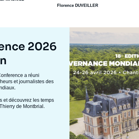
Florence DUVEILLER
Image
mis
en
rence 2026
avant
on
Conference a réuni
heurs et journalistes des
ndiaux.
s et découvrez les temps
Thierry de Montbrial.