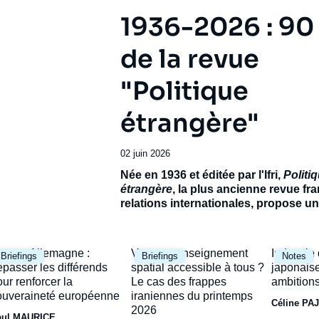
1936-2026 : 90
de la revue
"Politique
étrangère"
Date
02 juin 2026
de
Accroche
Née en 1936 et éditée par l'Ifri,
Politi
publication
étrangère
, la plus ancienne revue fr
relations internationales, propose 
exceptionnel pour célébrer son 90e
anniversaire.
Réunissant de prestigie
contributeurs français et étrangers, ce
mage
Image
Image
rance-Allemagne :
Vers un renseignement
Industrie
Briefings
Briefings
Notes
ambitionne de dresser le panorama d’
rincipale
principale
principal
épasser les différends
spatial accessible à tous ?
japonaise
incertain et de ses avenirs possibles.
our renforcer la
Le cas des frappes
ambitions
ouveraineté européenne
iraniennes du printemps
Céline PA
2026
aul MAURICE