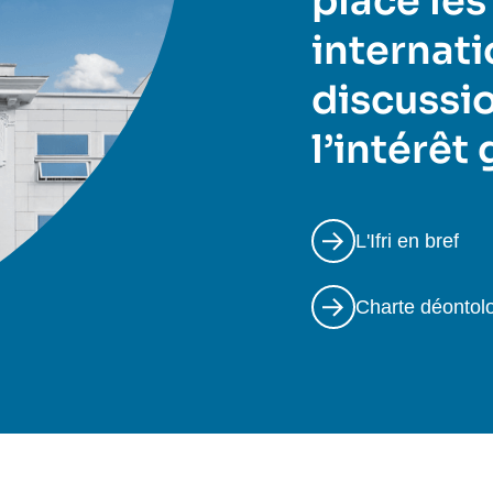
place les
internati
discussio
l’intérêt
L'Ifri en bref
Charte déontol