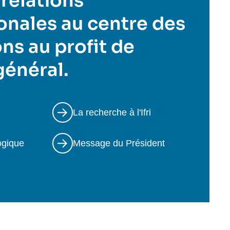
 relations
onales au centre des
ns au profit de
 général.
La recherche à l'Ifri
ogique
Message du Président