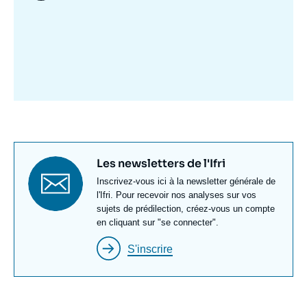
Image
mis
en
avant
Titre
Les newsletters de l'Ifri
newsletter
Texte
Inscrivez-vous ici à la newsletter générale de
Newsletter
l'Ifri. Pour recevoir nos analyses sur vos
sujets de prédilection, créez-vous un compte
en cliquant sur "se connecter".
S'inscrire