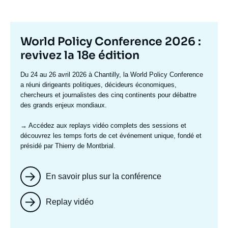
Titre
World Policy Conference 2026 :
mis
revivez la 18e édition
en
Texte
Du 24 au 26 avril 2026 à Chantilly, la World Policy Conference
avant
accroche
a réuni dirigeants politiques, décideurs économiques,
chercheurs et journalistes des cinq continents pour débattre
des grands enjeux mondiaux.
→ Accédez aux replays vidéo complets
des sessions et
découvrez les temps forts de cet événement unique, fondé et
présidé par Thierry de Montbrial.
En savoir plus sur la conférence
Replay vidéo