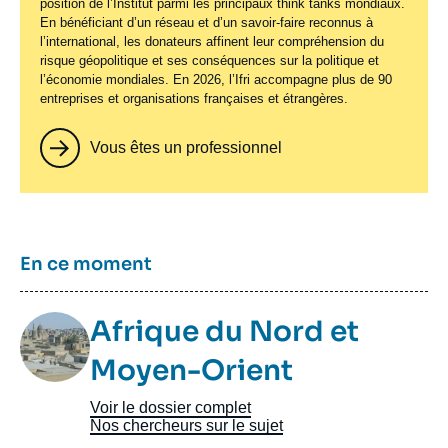
position de l’Institut parmi les principaux
think tanks
mondiaux.
En bénéficiant d’un réseau et d’un savoir-faire reconnus à
l’international, les donateurs affinent leur compréhension du
risque géopolitique et ses conséquences sur la politique et
l’économie mondiales. En 2026, l’Ifri accompagne plus de 90
entreprises et organisations françaises et étrangères.
Vous êtes un professionnel
Titre
En ce moment
Image
Afrique du Nord et
Taxonomie
Moyen-Orient
Voir le dossier complet
Nos chercheurs sur le sujet