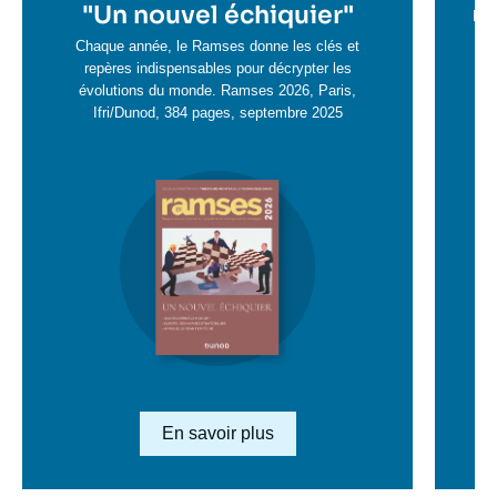
en
"
Un nouvel échiquier"
e
La 
savoir
sa
Chaque année, le Ramses donne les clés et
plus
repères indispensables pour décrypter les
pl
évolutions du monde. Ramses 2026, Paris,
Ifri/Dunod, 384 pages, septembre 2025
Image
en
savoir
plus
Lien en savoir plus
En savoir plus