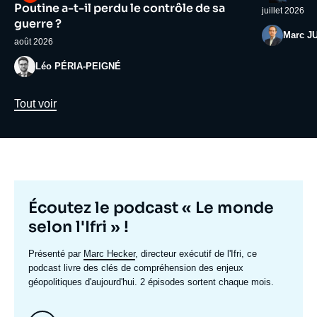
médiatique
médiatiqu
Poutine a-t-il perdu le contrôle de sa
juillet 2026
guerre ?
Photo
Marc J
août 2026
Photo
Léo PÉRIA-PEIGNÉ
Lien
Tout voir
Titre
Écoutez le podcast « Le monde
mis
selon l'Ifri » !
en
Texte
Présenté par
Marc Hecker
, directeur exécutif de l'Ifri, ce
avant
accroche
podcast livre des clés de compréhension des enjeux
géopolitiques d'aujourd'hui. 2 épisodes sortent chaque mois.