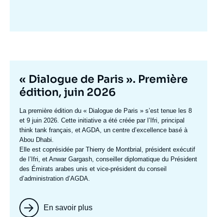
Image
mis
en
avant
Titre
« Dialogue de Paris ». Première
mis
édition, juin 2026
en
Texte
La première édition du
« Dialogue de Paris »
s’est tenue les 8
avant
accroche
et 9 juin 2026. Cette initiative a été créée par l’Ifri, principal
think tank français, et AGDA, un centre d’excellence basé à
Abou Dhabi.
Elle est coprésidée par
Thierry de Montbrial
, président exécutif
de l’Ifri, et
Anwar Gargash
, conseiller diplomatique du Président
des Émirats arabes unis et vice-président du conseil
d’administration d’AGDA.
En savoir plus