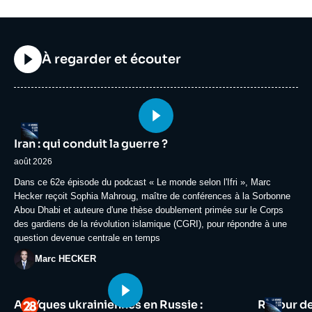
Titre
À regarder et écouter
Image
Logo
principale
Iran : qui conduit la guerre ?
médiatique
août 2026
Accroche
Dans ce 62e épisode du podcast « Le monde selon l'Ifri », Marc
Hecker reçoit Sophia Mahroug, maître de conférences à la Sorbonne
Abou Dhabi et auteure d'une thèse doublement primée sur le Corps
des gardiens de la révolution islamique (CGRI), pour répondre à une
question devenue centrale en temps
Photo
Marc HECKER
Image
Image
Logo
Logo
Attaques ukrainiennes en Russie :
Retour d
principale
principale