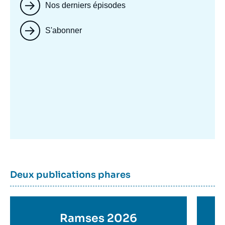
Nos derniers épisodes
S'abonner
Image
mis
en
avant
Dernière
Titre
Deux publications phares
parutions
container
Titre
Ramses 2026
Ti