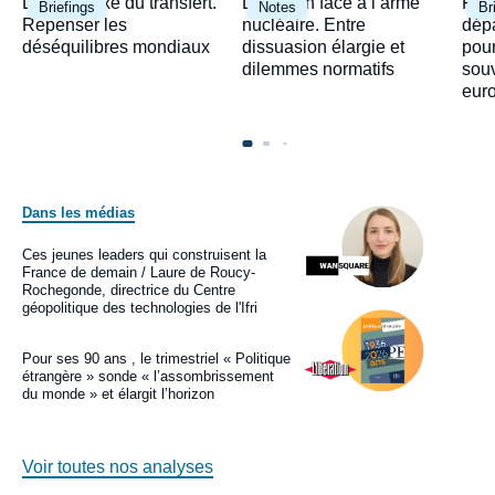
Image
Image
Ima
Le paradoxe du transfert.
Le Japon face à l’arme
Fra
Briefings
Notes
Br
principale
principale
prin
Repenser les
nucléaire. Entre
dépa
déséquilibres mondiaux
dissuasion élargie et
pour
dilemmes normatifs
sou
eur
Dans les médias
Image
principale
médiatique
Ces jeunes leaders qui construisent la
Logo
France de demain / Laure de Roucy-
Rochegonde, directrice du Centre
géopolitique des technologies de l'Ifri
Image
principale
médiatique
Pour ses 90 ans , le trimestriel « Politique
Logo
étrangère » sonde « l’assombrissement
du monde » et élargit l’horizon
Voir toutes nos analyses