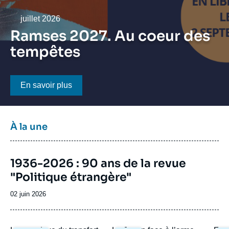
Se connecter
Date
juillet 2026
Nous soutenir
Ramses 2027. Au coeur des
tempêtes
Bouton CTA
En savoir plus
Titre
À la une
bloc
à
Image
la
1936-2026 : 90 ans de la revue
de
une
"Politique étrangère"
couverture
de
la
Date
02 juin 2026
publication
de
publication