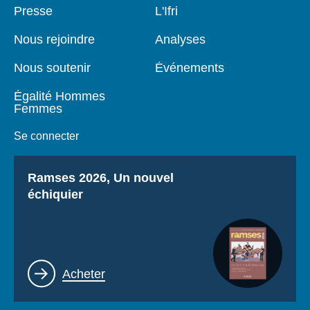
Pied
Presse
Navigation
L'Ifri
de
principale
page
Nous rejoindre
Analyses
Nous soutenir
Événements
Égalité Hommes
Femmes
Se connecter
Titre
Ramses 2026, Un nouvel
échiquier
Lien
Acheter