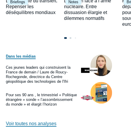
Image
Image
Ima
Le paradoxe du transfert.
Le Japon face à l’arme
Fra
Briefings
Notes
Br
principale
principale
prin
Repenser les
nucléaire. Entre
dépa
déséquilibres mondiaux
dissuasion élargie et
pour
dilemmes normatifs
sou
eur
Dans les médias
Image
principale
médiatique
Ces jeunes leaders qui construisent la
Logo
France de demain / Laure de Roucy-
Rochegonde, directrice du Centre
géopolitique des technologies de l'Ifri
Image
principale
médiatique
Pour ses 90 ans , le trimestriel « Politique
Logo
étrangère » sonde « l’assombrissement
du monde » et élargit l’horizon
Voir toutes nos analyses