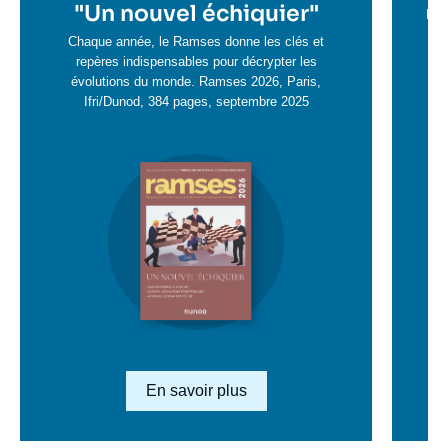
en
"
Un nouvel échiquier"
e
La 
savoir
sa
Chaque année, le Ramses donne les clés et
plus
repères indispensables pour décrypter les
pl
évolutions du monde. Ramses 2026, Paris,
Ifri/Dunod, 384 pages, septembre 2025
Image
en
savoir
plus
Lien en savoir plus
En savoir plus