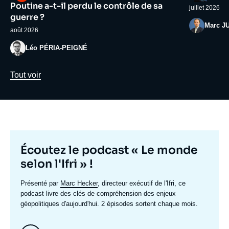
médiatique
médiatiqu
Poutine a-t-il perdu le contrôle de sa
juillet 2026
guerre ?
Photo
Marc J
août 2026
Photo
Léo PÉRIA-PEIGNÉ
Lien
Tout voir
Titre
Écoutez le podcast « Le monde
mis
selon l'Ifri » !
en
Texte
Présenté par
Marc Hecker
, directeur exécutif de l'Ifri, ce
avant
accroche
podcast livre des clés de compréhension des enjeux
géopolitiques d'aujourd'hui. 2 épisodes sortent chaque mois.