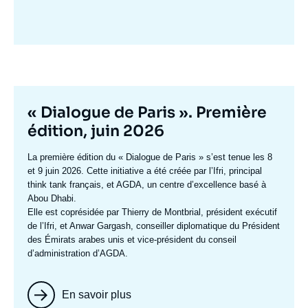
Image
mis
en
avant
Titre
« Dialogue de Paris ». Première
mis
édition, juin 2026
en
Texte
La première édition du
« Dialogue de Paris »
s’est tenue les 8
avant
accroche
et 9 juin 2026. Cette initiative a été créée par l’Ifri, principal
think tank français, et AGDA, un centre d’excellence basé à
Abou Dhabi.
Elle est coprésidée par
Thierry de Montbrial
, président exécutif
de l’Ifri, et
Anwar Gargash
, conseiller diplomatique du Président
des Émirats arabes unis et vice-président du conseil
d’administration d’AGDA.
En savoir plus