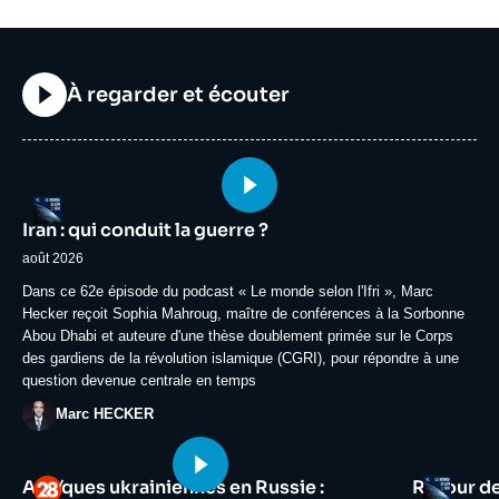
Titre
À regarder et écouter
Image
Logo
principale
Iran : qui conduit la guerre ?
médiatique
août 2026
Accroche
Dans ce 62e épisode du podcast « Le monde selon l'Ifri », Marc
Hecker reçoit Sophia Mahroug, maître de conférences à la Sorbonne
Abou Dhabi et auteure d'une thèse doublement primée sur le Corps
des gardiens de la révolution islamique (CGRI), pour répondre à une
question devenue centrale en temps
Photo
Marc HECKER
Image
Image
Logo
Logo
Attaques ukrainiennes en Russie :
Retour d
principale
principale