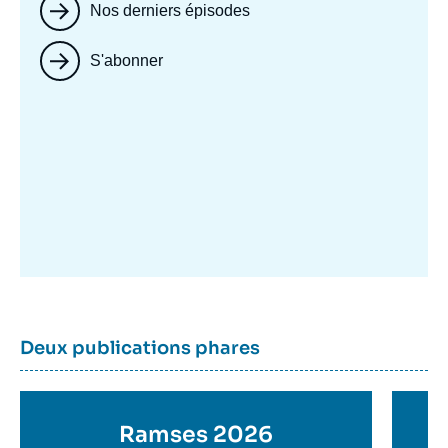
Nos derniers épisodes
S'abonner
Image
mis
en
avant
Dernière
Titre
Deux publications phares
parutions
container
Titre
Ramses 2026
Ti