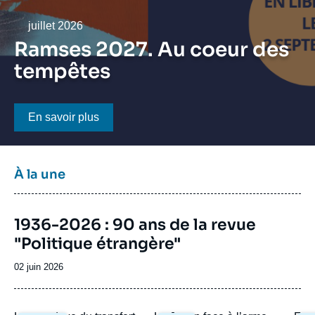
Se connecter
Date
juillet 2026
Nous soutenir
Ramses 2027. Au coeur des
tempêtes
Bouton CTA
En savoir plus
Titre
À la une
bloc
à
Image
la
1936-2026 : 90 ans de la revue
de
une
"Politique étrangère"
couverture
de
la
Date
02 juin 2026
publication
de
publication