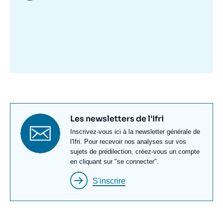
Image
mis
en
avant
Titre
Les newsletters de l'Ifri
newsletter
Texte
Inscrivez-vous ici à la newsletter générale de
Newsletter
l'Ifri. Pour recevoir nos analyses sur vos
sujets de prédilection, créez-vous un compte
en cliquant sur "se connecter".
S'inscrire