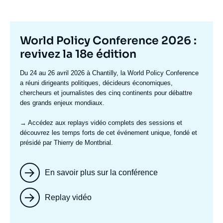
Titre
World Policy Conference 2026 :
mis
revivez la 18e édition
en
Texte
Du 24 au 26 avril 2026 à Chantilly, la World Policy Conference
avant
accroche
a réuni dirigeants politiques, décideurs économiques,
chercheurs et journalistes des cinq continents pour débattre
des grands enjeux mondiaux.
→ Accédez aux replays vidéo complets
des sessions et
découvrez les temps forts de cet événement unique, fondé et
présidé par Thierry de Montbrial.
En savoir plus sur la conférence
Replay vidéo