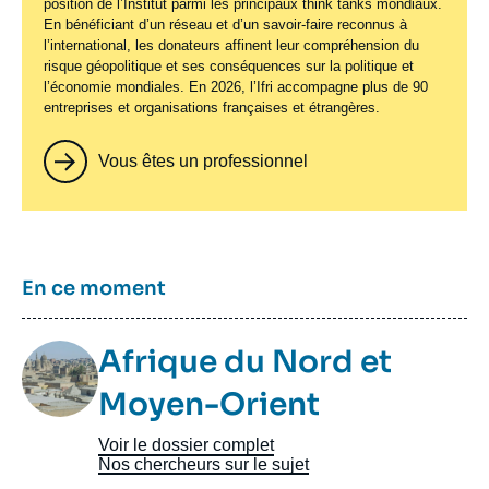
position de l’Institut parmi les principaux
think tanks
mondiaux.
En bénéficiant d’un réseau et d’un savoir-faire reconnus à
l’international, les donateurs affinent leur compréhension du
risque géopolitique et ses conséquences sur la politique et
l’économie mondiales. En 2026, l’Ifri accompagne plus de 90
entreprises et organisations françaises et étrangères.
Vous êtes un professionnel
Titre
En ce moment
Image
Afrique du Nord et
Taxonomie
Moyen-Orient
Voir le dossier complet
Nos chercheurs sur le sujet