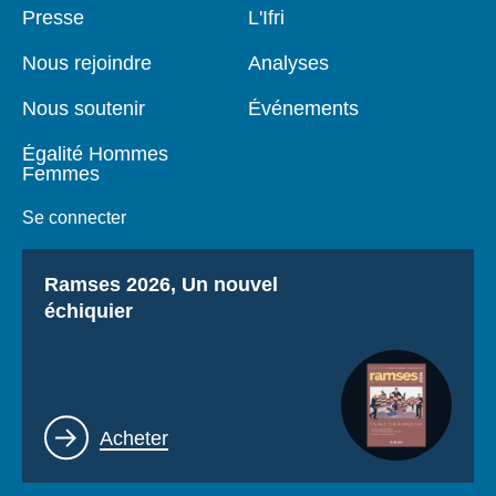
Pied
Presse
Navigation
L'Ifri
de
principale
page
Nous rejoindre
Analyses
Nous soutenir
Événements
Égalité Hommes
Femmes
Se connecter
Titre
Ramses 2026, Un nouvel
échiquier
Lien
Acheter