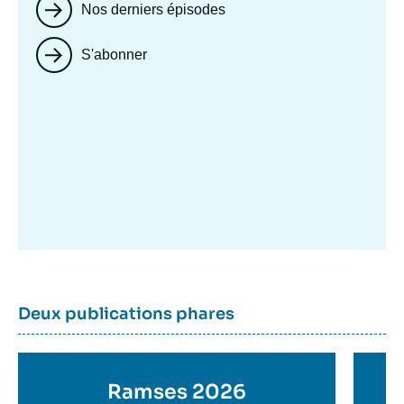
Nos derniers épisodes
S'abonner
Image
mis
en
avant
Dernière
Titre
Deux publications phares
parutions
container
Titre
Ramses 2026
Ti