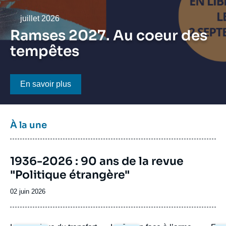
Se connecter
Date
juillet 2026
Nous soutenir
Ramses 2027. Au coeur des
tempêtes
Bouton CTA
En savoir plus
Titre
À la une
bloc
à
Image
la
1936-2026 : 90 ans de la revue
de
une
"Politique étrangère"
couverture
de
la
Date
02 juin 2026
publication
de
publication