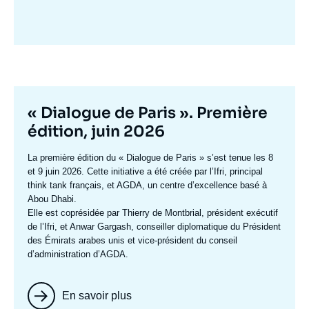
Image
mis
en
avant
Titre
« Dialogue de Paris ». Première
mis
édition, juin 2026
en
Texte
La première édition du
« Dialogue de Paris »
s’est tenue les 8
avant
accroche
et 9 juin 2026. Cette initiative a été créée par l’Ifri, principal
think tank français, et AGDA, un centre d’excellence basé à
Abou Dhabi.
Elle est coprésidée par
Thierry de Montbrial
, président exécutif
de l’Ifri, et
Anwar Gargash
, conseiller diplomatique du Président
des Émirats arabes unis et vice-président du conseil
d’administration d’AGDA.
En savoir plus