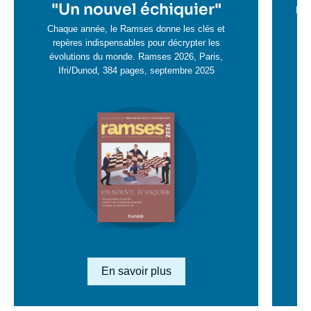
en
"
Un nouvel échiquier"
e
La 
savoir
sa
Chaque année, le Ramses donne les clés et
plus
repères indispensables pour décrypter les
pl
évolutions du monde. Ramses 2026, Paris,
Ifri/Dunod, 384 pages, septembre 2025
Image
en
savoir
plus
Lien en savoir plus
En savoir plus