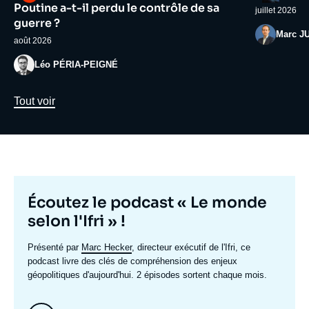
médiatique
médiatiqu
Poutine a-t-il perdu le contrôle de sa
juillet 2026
guerre ?
Photo
Marc J
août 2026
Photo
Léo PÉRIA-PEIGNÉ
Lien
Tout voir
Titre
Écoutez le podcast « Le monde
mis
selon l'Ifri » !
en
Texte
Présenté par
Marc Hecker
, directeur exécutif de l'Ifri, ce
avant
accroche
podcast livre des clés de compréhension des enjeux
géopolitiques d'aujourd'hui. 2 épisodes sortent chaque mois.