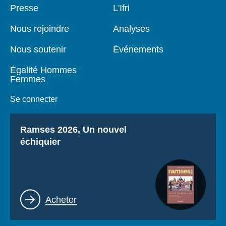
Pied
Presse
Navigation
L'Ifri
de
principale
page
Nous rejoindre
Analyses
Nous soutenir
Événements
Égalité Hommes
Femmes
Se connecter
Titre
Ramses 2026, Un nouvel
échiquier
Lien
Acheter