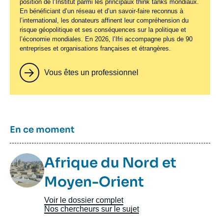
position de l’Institut parmi les principaux
think tanks
mondiaux.
En bénéficiant d’un réseau et d’un savoir-faire reconnus à
l’international, les donateurs affinent leur compréhension du
risque géopolitique et ses conséquences sur la politique et
l’économie mondiales. En 2026, l’Ifri accompagne plus de 90
entreprises et organisations françaises et étrangères.
Vous êtes un professionnel
Titre
En ce moment
Image
Afrique du Nord et
Taxonomie
Moyen-Orient
Voir le dossier complet
Nos chercheurs sur le sujet