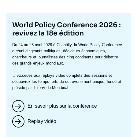
Titre
World Policy Conference 2026 :
mis
revivez la 18e édition
en
Texte
Du 24 au 26 avril 2026 à Chantilly, la World Policy Conference
avant
accroche
a réuni dirigeants politiques, décideurs économiques,
chercheurs et journalistes des cinq continents pour débattre
des grands enjeux mondiaux.
→ Accédez aux replays vidéo complets
des sessions et
découvrez les temps forts de cet événement unique, fondé et
présidé par Thierry de Montbrial.
En savoir plus sur la conférence
Replay vidéo