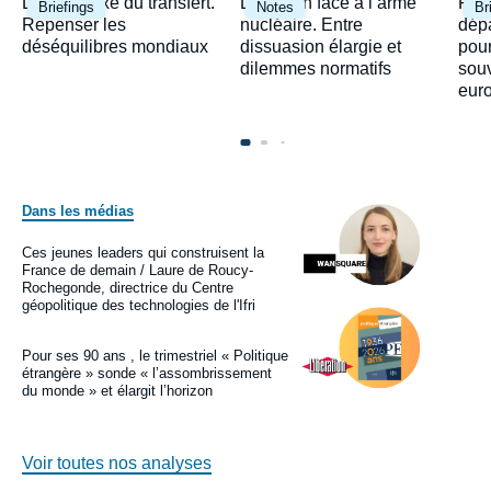
Image
Image
Ima
Le paradoxe du transfert.
Le Japon face à l’arme
Fra
Briefings
Notes
Br
principale
principale
prin
Repenser les
nucléaire. Entre
dépa
déséquilibres mondiaux
dissuasion élargie et
pour
dilemmes normatifs
sou
eur
Dans les médias
Image
principale
médiatique
Ces jeunes leaders qui construisent la
Logo
France de demain / Laure de Roucy-
Rochegonde, directrice du Centre
géopolitique des technologies de l'Ifri
Image
principale
médiatique
Pour ses 90 ans , le trimestriel « Politique
Logo
étrangère » sonde « l’assombrissement
du monde » et élargit l’horizon
Voir toutes nos analyses