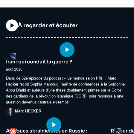
Titre
À regarder et écouter
Image
Logo
principale
Iran : qui conduit la guerre ?
médiatique
août 2026
Accroche
Dans ce 62e épisode du podcast « Le monde selon l'Ifri », Marc
Hecker reçoit Sophia Mahroug, maître de conférences à la Sorbonne
Abou Dhabi et auteure d'une thèse doublement primée sur le Corps
des gardiens de la révolution islamique (CGRI), pour répondre à une
question devenue centrale en temps
Photo
Marc HECKER
Image
Image
Logo
Logo
Attaques ukrainiennes en Russie :
Retour d
principale
principale