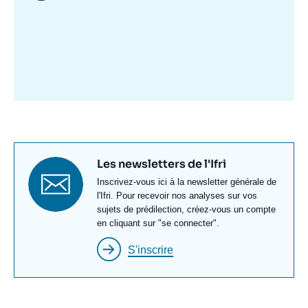
Image
mis
en
avant
Titre
Les newsletters de l'Ifri
newsletter
Texte
Inscrivez-vous ici à la newsletter générale de
Newsletter
l'Ifri. Pour recevoir nos analyses sur vos
sujets de prédilection, créez-vous un compte
en cliquant sur "se connecter".
S'inscrire