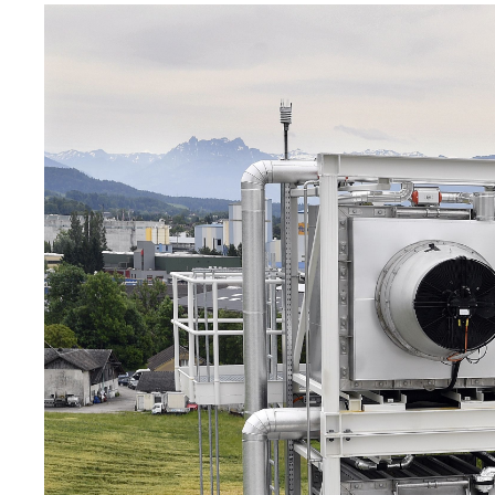
Image
principale