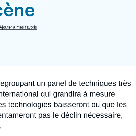
cène
Ramses
Europe
R
S
Politique étrangère
Russie - Eurasie
D
T
Ajouter à mes favoris
Podcast
Afrique du Nord et Moyen-Orient
 regroupant un panel de techniques très
international qui grandira à mesure
s technologies baisseront ou que les
entameront pas le déclin nécessaire,
.