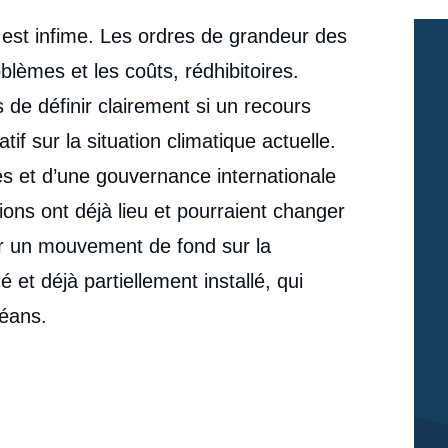
e est infime. Les ordres de grandeur des
blèmes et les coûts, rédhibitoires.
 de définir clairement si un recours
tif sur la situation climatique actuelle.
s et d’une gouvernance internationale
ons ont déjà lieu et pourraient changer
er un mouvement de fond sur la
et déjà partiellement installé, qui
éans.
e
Gwenolé MOAL, « La géo-ingénierie à la rescousse
erture