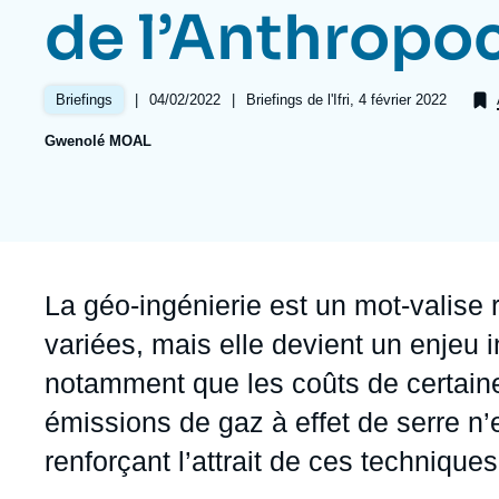
Jeudi 17 septembre 2026 17:30
de l’Anthropo
Partenariats et réseaux
Intelligence artificielle
Nous soutenir en tant que professionnel
Guerre en Ukraine
|
Date
04/02/2022
|
Références
Briefings de l'Ifri, 4 février 2022
Briefings
OTAN
de
Gwenolé MOAL
publication
Accroche
La géo-ingénierie est un mot-valise
variées, mais elle devient un enjeu 
notamment que les coûts de certaine
émissions de gaz à effet de serre n’
renforçant l’attrait de ces techniques