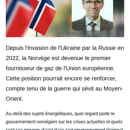
Depuis l’invasion de l’Ukraine par la Russie en
2022, la Norvège est devenue le premier
fournisseur de gaz de l’Union européenne.
Cette position pourrait encore se renforcer,
compte tenu de la guerre qui sévit au Moyen-
Orient.
body
Au-delà des sujets énergétiques, quel regard porte le
gouvernement norvégien sur les crises actuelles et quels
sont ses moyens d’agir dans son environnement régional