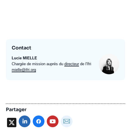
Video
evenement
Contact
Photo
Lucie MIELLE
Intitulé
Chargée de mission auprès du
directeur
de l'Ifri
du
Email
mielle@ifri.org
poste
expert
Partager
X