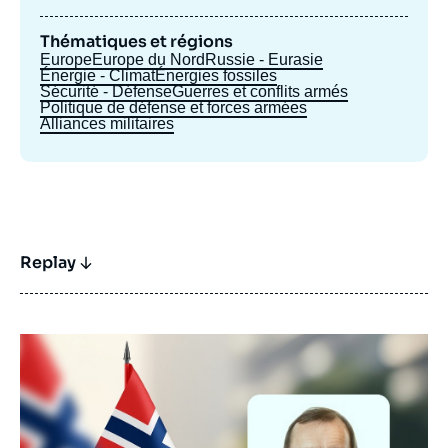
Thématiques et régions
Europe
Europe du Nord
Russie - Eurasie
Énergie - Climat
Énergies fossiles
Sécurité - Défense
Guerres et conflits armés
Politique de défense et forces armées
Alliances militaires
Replay
Image