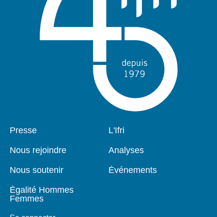
Pied
Presse
Navigation
L'Ifri
de
principale
page
Nous rejoindre
Analyses
Nous soutenir
Événements
Égalité Hommes
Femmes