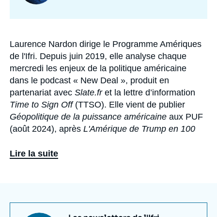
programmes
de
recherche
Laurence Nardon dirige le Programme Amériques
Biographie
de l'Ifri. Depuis juin 2019, elle analyse chaque
mercredi les enjeux de la politique américaine
dans le podcast « New Deal », produit en
partenariat avec
Slate.fr
et la lettre d’information
Time to Sign Off
(TTSO). Elle vient de publier
Géopolitique de la puissance américaine
aux PUF
(août 2024), après
L'Amérique de Trump en 100
questions
chez Tallandier en 2018.
Lire la suite
Avant de rejoindre l'Ifri, Laurence Nardon a été
chargée de recherches à l'École des hautes études
en sciences sociales (EHESS), puis
Visiting Fellow
au
Center for Strategic and International Studies
(CSIS) à Washington. Laurence Nardon est