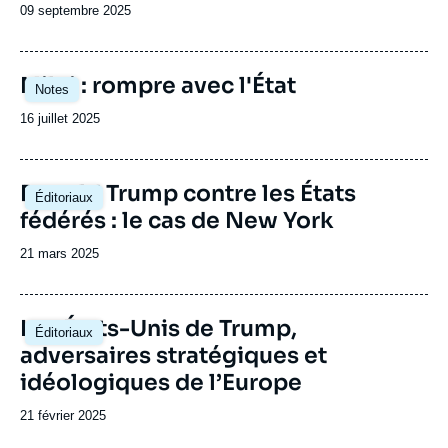
Date
09 septembre 2025
de
publication
Image
Milei : rompre avec l'État
Notes
principale
Date
16 juillet 2025
de
publication
Image
Donald Trump contre les États
Éditoriaux
principale
fédérés : le cas de New York
Date
21 mars 2025
de
publication
Image
Les États-Unis de Trump,
Éditoriaux
principale
adversaires stratégiques et
idéologiques de l’Europe
Date
21 février 2025
de