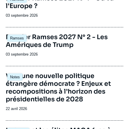
principale
l'Europe ?
Date
03 septembre 2026
de
publication
Image
Dossier Ramses 2027 N° 2 - Les
Ramses
principale
Amériques de Trump
Date
03 septembre 2026
de
publication
Image
Vers une nouvelle politique
Notes
principale
étrangère démocrate ? Enjeux et
recompositions à l’horizon des
présidentielles de 2028
Date
22 avril 2026
de
publication
Image