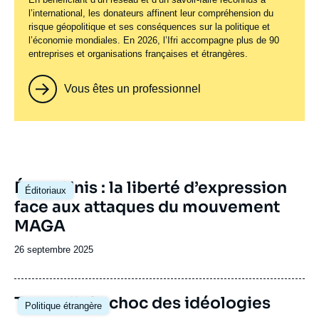
l’international, les donateurs affinent leur compréhension du
risque géopolitique et ses conséquences sur la politique et
l’économie mondiales. En 2026, l’Ifri accompagne plus de 90
entreprises et organisations françaises et étrangères.
Vous êtes un professionnel
Image
États-Unis : la liberté d’expression
Éditoriaux
principale
face aux attaques du mouvement
MAGA
Date
26 septembre 2025
de
publication
Image
Trump II : le choc des idéologies
Politique étrangère
principale