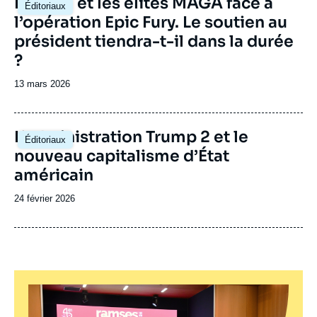
La base et les élites MAGA face à
Éditoriaux
principale
l’opération Epic Fury. Le soutien au
président tiendra-t-il dans la durée
?
Date
13 mars 2026
de
publication
Image
L’administration Trump 2 et le
Éditoriaux
principale
nouveau capitalisme d’État
américain
Date
24 février 2026
de
publication