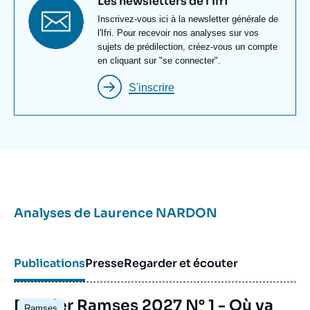
Titre
Les newsletters de l'Ifri
docteur en science politique de l'Université Paris 1
newsletter
Texte
Inscrivez-vous ici à la newsletter générale de
Panthéon-Sorbonne. Elle a étudié à l'université du
Newsletter
l'Ifri. Pour recevoir nos analyses sur vos
Kent à Canterbury après avoir reçu son diplôme de
sujets de prédilection, créez-vous un compte
Sciences Po Paris. À l'automne 2000, elle a été
en cliquant sur "se connecter".
Fulbright Scholar
à George Washington University
S'inscrire
à Washington.
Analyses de
Laurence NARDON
Publications
Presse
Regarder et écouter
Image
Dossier Ramses 2027 N° 1 - Où va
Ramses