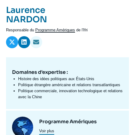
Se connecter
Prénom
Laurence
de
Nom
NARDON
Nous soutenir
l'expert
de
Intitulé
Responsable du
Programme Amériques
de l'Ifri
l'expert
du
poste
Domaines d'expertise :
Domaine
d'expertises
Histoire des idées politiques aux États-Unis
Fr
Politique étrangère américaine et relations transatlantiques
Politique commerciale, innovation technologique et relations
avec la Chine
Centres
Image
Programme Amériques
et
Voir plus
principale