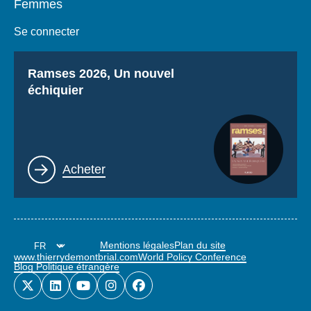
Femmes
Se connecter
Titre
Ramses 2026, Un nouvel
échiquier
Lien
Acheter
Mentions légales
Plan du site
www.thierrydemontbrial.com
World Policy Conference
Blog Politique étrangère