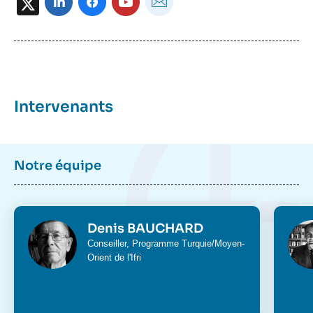
X
Intervenants
Notre équipe
Photo
Phot
Denis BAUCHARD
Intitulé
Conseiller,
Programme Turquie/Moyen-
du
Orient
de l'Ifri
poste