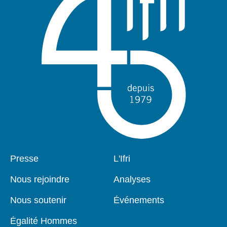
Pied
Presse
Navigation
L'Ifri
de
principale
page
Nous rejoindre
Analyses
Nous soutenir
Événements
Égalité Hommes