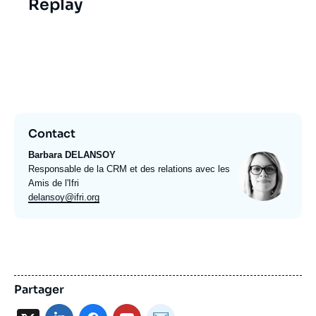
Replay
Replay vidéo de
l'événement réservé aux
Amis de l'Ifri
Contact
Barbara DELANSOY
Photo
Intitulé
Responsable de la CRM et des relations avec les
du
Amis de l'Ifri
poste
Email
delansoy@ifri.org
expert
Partager