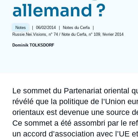
Jeudi 17 septembre 2026 17:30
allemand ?
Partenariats et réseaux
Intelligence artificielle
Nous soutenir en tant que professionnel
Guerre en Ukraine
|
Date
06/02/2014
|
Référence
Notes du Cerfa
|
Notes
OTAN
de
taxonomie
Références
Russie.Nei.Visions, n° 74 / Note du Cerfa, n° 109, février 2014
publication
collections
Dominik TOLKSDORF
Accroche
Le sommet du Partenariat oriental q
révélé que la politique de l’Union e
orientaux est devenue une source de
Ce sommet a été assombri par le re
un accord d’association avec l’UE e