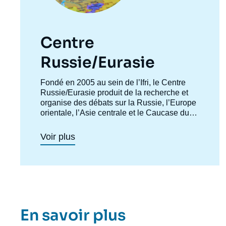
Centre
Russie/Eurasie
Accroche
Fondé en 2005 au sein de l’Ifri, le Centre
centre
Russie/Eurasie produit de la recherche et
organise des débats sur la Russie, l’Europe
orientale, l’Asie centrale et le Caucase du
Sud. Il a pour objectif de comprendre et
d'anticiper l'évolution de cette zone
Voir plus
géographique complexe en pleine mutation
pour enrichir le débat public en France et en
Europe, et pour aider à la décision
stratégique, politique et économique.
En savoir plus