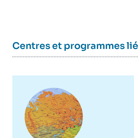
de
la
publi
Centres et programmes li
Image
principale