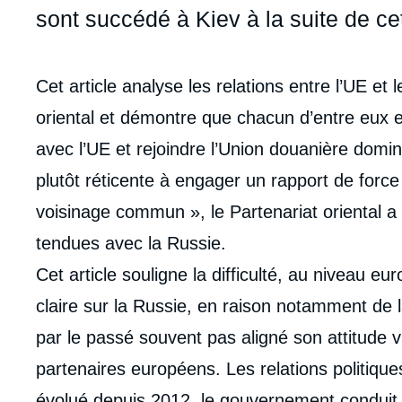
sont succédé à Kiev à la suite de ce
Corps
Cet article analyse les relations entre l’UE e
analyses
oriental et démontre que chacun d’entre eux est
avec l’UE et rejoindre l’Union douanière domin
plutôt réticente à engager un rapport de forc
voisinage commun », le Partenariat oriental a
tendues avec la Russie.
Cet article souligne la difficulté, au niveau eu
claire sur la Russie, en raison notamment de l
par le passé souvent pas aligné son attitude v
partenaires européens. Les relations politiq
évolué depuis 2012, le gouvernement conduit