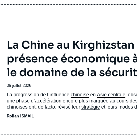
La Chine au Kirghizstan e
présence économique à
le domaine de la sécuri
Date
06 juillet 2026
de
Accroche
La progression de l’influence
chinoise
en
Asie centrale
, obs
publication
une phase d’accélération encore plus marquée au cours des t
chinoises ont, de facto, révisé leur
stratégie
et leurs modes d’
Rollan ISMAIL