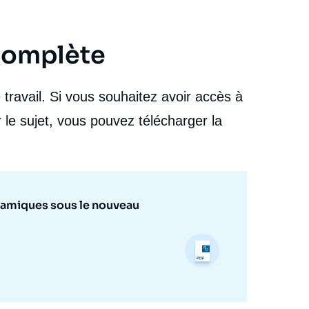
 complète
travail. Si vous souhaitez avoir accès à
 le sujet, vous pouvez télécharger la
dynamiques sous le nouveau
e
Dominik TOLKSDORF, « UE, Russie et Partenariat
erture