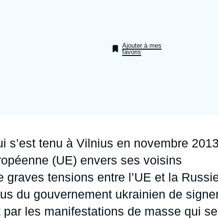
Ramses
Europe
R
S
Politique étrangère
Russie - Eurasie
D
T
Ajouter à mes
Podcast
Afrique du Nord et Moyen-Orient
favoris
ui s’est tenu à Vilnius en novembre 201
uropéenne (UE) envers ses voisins
 graves tensions entre l’UE et la Russie
fus du gouvernement ukrainien de signe
t par les manifestations de masse qui se