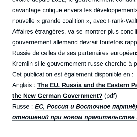
davantage critique envers les développements
nouvelle « grande coalition », avec Frank-Wal
Affaires étrangères, va se montrer plus concil
gouvernement allemand devrait toutefois rapp
Russie de celles de ses partenaires européens,
Kremlin si le gouvernement russe cherche à por
Cet publication est également disponible en :
Anglais :
The EU, Russia and the Eastern P
the New German Government?
(pdf)
Russe :
ЕС, Россия и Восточное партнё
отношений при новом правительстве 