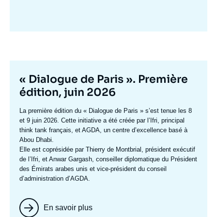
Image
mis
en
avant
Titre
« Dialogue de Paris ». Première
mis
édition, juin 2026
en
Texte
La première édition du
« Dialogue de Paris »
s’est tenue les 8
avant
accroche
et 9 juin 2026. Cette initiative a été créée par l’Ifri, principal
think tank français, et AGDA, un centre d’excellence basé à
Abou Dhabi.
Elle est coprésidée par
Thierry de Montbrial
, président exécutif
de l’Ifri, et
Anwar Gargash
, conseiller diplomatique du Président
des Émirats arabes unis et vice-président du conseil
d’administration d’AGDA.
En savoir plus