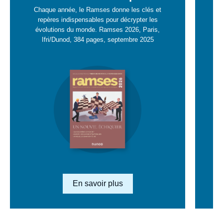
savoir
sa
Chaque année, le Ramses donne les clés et
plus
repères indispensables pour décrypter les
pl
évolutions du monde. Ramses 2026, Paris,
Ifri/Dunod, 384 pages, septembre 2025
Image
en
savoir
plus
Lien en savoir plus
En savoir plus