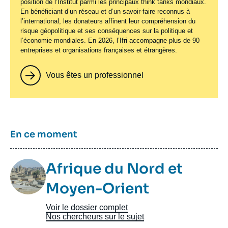
position de l’Institut parmi les principaux
think tanks
mondiaux.
En bénéficiant d’un réseau et d’un savoir-faire reconnus à
l’international, les donateurs affinent leur compréhension du
risque géopolitique et ses conséquences sur la politique et
l’économie mondiales. En 2026, l’Ifri accompagne plus de 90
entreprises et organisations françaises et étrangères.
Vous êtes un professionnel
Titre
En ce moment
Image
Afrique du Nord et
Taxonomie
Moyen-Orient
Voir le dossier complet
Nos chercheurs sur le sujet