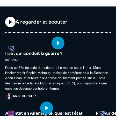
Titre
À regarder et écouter
Image
Logo
principale
Iran : qui conduit la guerre ?
médiatique
août 2026
Accroche
Dans ce 62e épisode du podcast « Le monde selon l'Ifri », Marc
Hecker reçoit Sophia Mahroug, maître de conférences à la Sorbonne
Abou Dhabi et auteure d'une thèse doublement primée sur le Corps
des gardiens de la révolution islamique (CGRI), pour répondre à une
question devenue centrale en temps
Photo
Marc HECKER
Image
Image
Logo
Logo
Attentat en Allemagne, quel est l'état
Retour d
principale
principale