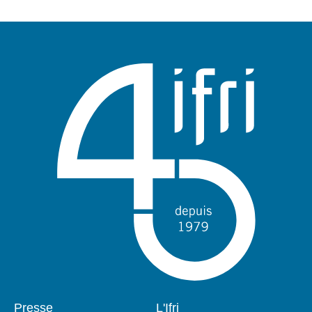
Pied
Presse
Navigation
L'Ifri