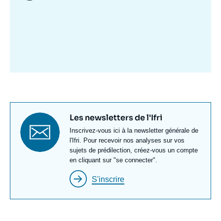
Image
mis
en
avant
Titre
Les newsletters de l'Ifri
newsletter
Texte
Inscrivez-vous ici à la newsletter générale de
Newsletter
l'Ifri. Pour recevoir nos analyses sur vos
sujets de prédilection, créez-vous un compte
en cliquant sur "se connecter".
S'inscrire