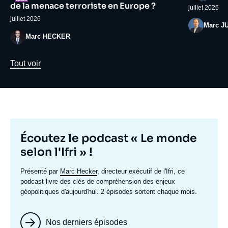
médiatique
médiatiqu
de la menace terroriste en Europe ?
juillet 2026
juillet 2026
Photo
Marc J
Photo
Marc HECKER
Lien
Tout voir
Titre
Écoutez le podcast « Le monde
mis
selon l'Ifri » !
en
Texte
Présenté par
Marc Hecker
, directeur exécutif de l'Ifri, ce
avant
accroche
podcast livre des clés de compréhension des enjeux
géopolitiques d'aujourd'hui. 2 épisodes sortent chaque mois.
Nos derniers épisodes