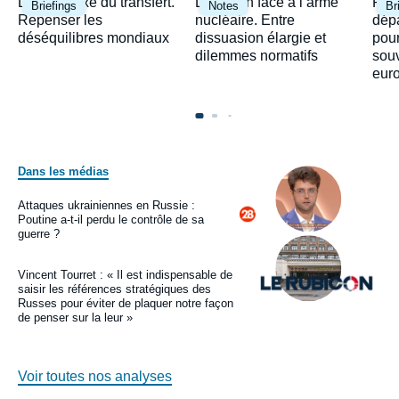
Image
Image
Ima
Le paradoxe du transfert.
Le Japon face à l’arme
Fra
Briefings
Notes
Br
principale
principale
prin
Repenser les
nucléaire. Entre
dépa
déséquilibres mondiaux
dissuasion élargie et
pour
dilemmes normatifs
sou
eur
Dans les médias
Image
principale
médiatique
Attaques ukrainiennes en Russie :
Logo
Poutine a-t-il perdu le contrôle de sa
guerre ?
Image
principale
médiatique
Vincent Tourret : « Il est indispensable de
Logo
saisir les références stratégiques des
Russes pour éviter de plaquer notre façon
de penser sur la leur »
Voir toutes nos analyses