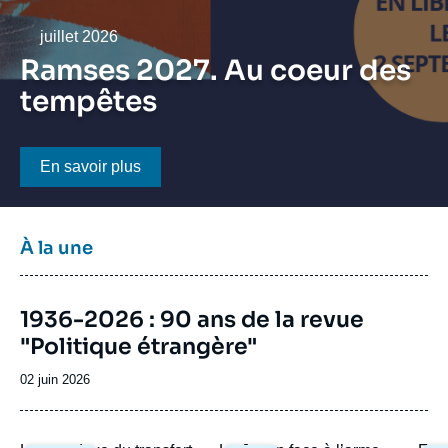
Se connecter
Date
juillet 2026
Nous soutenir
Ramses 2027. Au coeur des
tempêtes
Bouton CTA
En savoir plus
Titre
À la une
bloc
à
Image
la
1936-2026 : 90 ans de la revue
de
une
"Politique étrangère"
couverture
de
la
Date
02 juin 2026
publication
de
publication