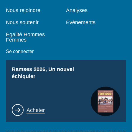
de
principale
page
Nous rejoindre
Analyses
Nous soutenir
Événements
Égalité Hommes
Femmes
Se connecter
Titre
Ramses 2026, Un nouvel
échiquier
Lien
Acheter