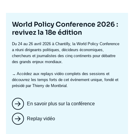
Titre
World Policy Conference 2026 :
mis
revivez la 18e édition
en
Texte
Du 24 au 26 avril 2026 à Chantilly, la World Policy Conference
avant
accroche
a réuni dirigeants politiques, décideurs économiques,
chercheurs et journalistes des cinq continents pour débattre
des grands enjeux mondiaux.
→ Accédez aux replays vidéo complets
des sessions et
découvrez les temps forts de cet événement unique, fondé et
présidé par Thierry de Montbrial.
En savoir plus sur la conférence
Replay vidéo