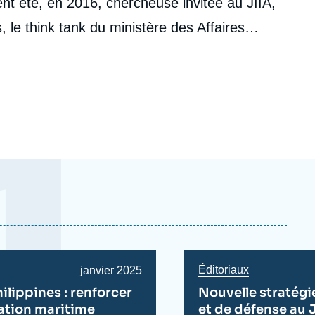
nt été, en 2016, chercheuse invitée au JIIA,
s, le think tank du ministère des Affaires
tut de hautes études internationales et du
es Po Lyon, Céline a également étudié
ité de Waseda (Tokyo) et à l’Université
Éditoriaux
Date
janvier 2025
de
ilippines : renforcer
Nouvelle stratégi
publication
ation maritime
et de défense au 