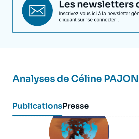
Titre
Les newsletters de
newsletter
Texte
Inscrivez-vous ici à la newsletter gé
Newsletter
cliquant sur "se connecter".
Analyses de
Céline PAJON
Publications
Presse
Image
principale