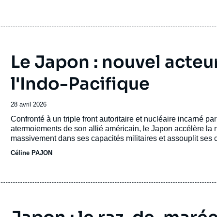
Le Japon : nouvel acteu
l'Indo-Pacifique
Date
28 avril 2026
de
Accroche
Confronté à un triple front autoritaire et nucléaire incarné p
publication
atermoiements de son allié américain, le Japon accélère la n
massivement dans ses capacités militaires et assouplit ses c
propre protection, mais aussi de s’affirmer comme un partenai
Céline PAJON
comme au-delà. La rhétorique désormais assumée de la Premi
cette bascule stratégique.