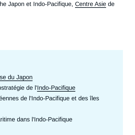
he Japon et Indo-Pacifique,
Centre Asie
de
ecrutement
écurité - Défense
ocuments de référence
echnologie
nse du Japon
stratégie de l'
Indo-Pacifique
ennes de l’Indo-Pacifique et des îles
itime dans l’Indo-Pacifique