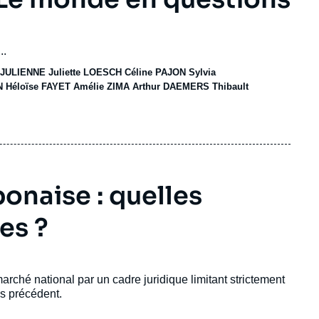
..
 JULIENNE
Juliette LOESCH
Céline PAJON
Sylvia
N
Héloïse FAYET
Amélie ZIMA
Arthur DAEMERS
Thibault
onaise : quelles
es ?
rché national par un cadre juridique limitant strictement
ns précédent.