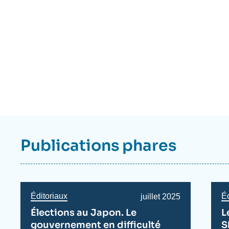
Eléments
a
la
Publications phares
une
Éditoriaux
Éd
Date
juillet 2025
de
Élections au Japon. Le
L
publication
gouvernement en difficulté
S