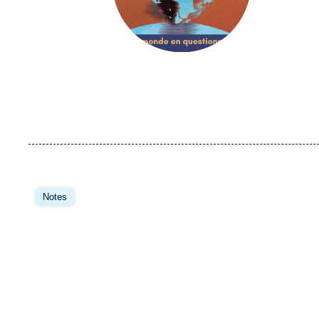
Image
principale
Notes