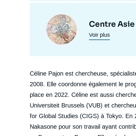
Centres
et
Image
Centre Asie
programmes
principale
Voir plus
de
recherche
Biographie
Céline Pajon est chercheuse, spécialiste
2008. Elle coordonne également le pro
place en 2022. Céline est aussi cherche
Universiteit Brussels (VUB) et chercheu
for Global Studies (CIGS) à Tokyo. En 2
Nakasone pour son travail ayant contr