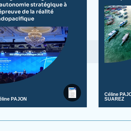
’autonomie stratégique à
’épreuve de la réalité
ndopacifique
Céline PAJ
éline PAJON
SUAREZ