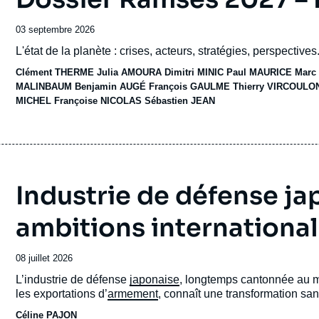
Date
03 septembre 2026
de
Accroche
L'état de la planète : crises, acteurs, stratégies, perspectives.
publication
Clément THERME
Julia AMOURA
Dimitri MINIC
Paul MAURICE
Marc
MALINBAUM
Benjamin AUGÉ
François GAULME
Thierry VIRCOULO
MICHEL
Françoise NICOLAS
Sébastien JEAN
Industrie de défense jap
ambitions international
Date
08 juillet 2026
de
Accroche
L’industrie de défense
japonaise
, longtemps cantonnée au ma
publication
les exportations d’
armement
, connaît une transformation sa
Céline PAJON