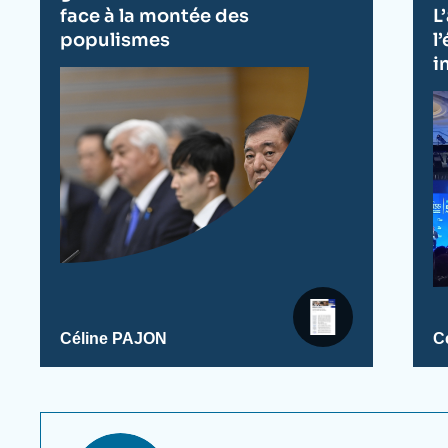
face à la montée des
L
populismes
l
i
Céline PAJON
C