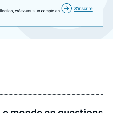
S'inscrire
édilection, créez-vous un compte en
 Le monde en questions