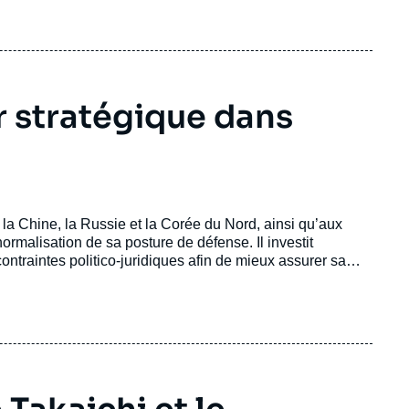
r stratégique dans
ar la Chine, la Russie et la Corée du Nord, ainsi qu’aux
ormalisation de sa posture de défense. Il investit
ontraintes politico-juridiques afin de mieux assurer sa
re de sécurité central, crédible et recherché, en Asie
ère ministre Sanae Takaichi à l’égard de Pékin illustre