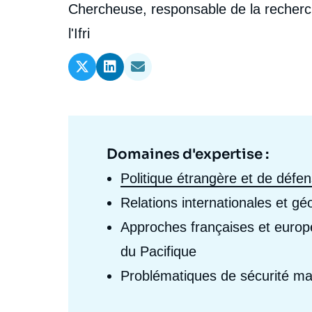
l'expert
de
Intitulé
Chercheuse, responsable de la recherc
Ramses
Europe
R
S
du
l'Ifri
Politique étrangère
Russie - Eurasie
D
T
l'expert
poste
Podcast
Afrique du Nord et Moyen-Orient
Domaines d'expertise :
Domaine
d'expertises
Politique étrangère et de défe
Fr
Relations internationales et géo
Approches françaises et europé
du Pacifique
Problématiques de sécurité mar