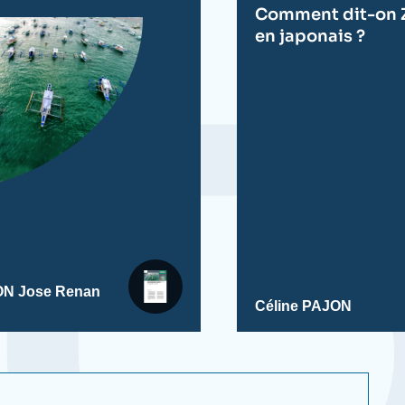
Comment dit-on 
en japonais ?
ON
Jose Renan
Céline PAJON