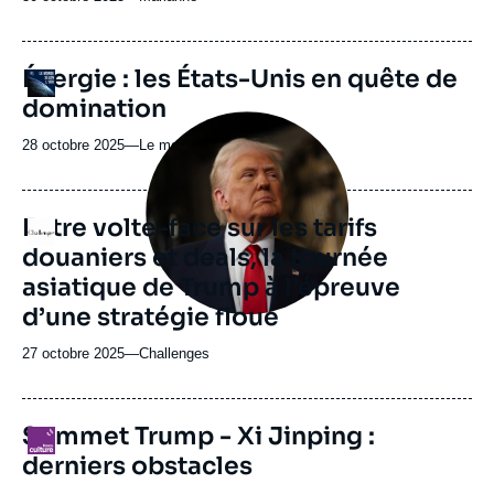
du
journal,
revue
URL
Énergie : les États-Unis en quête de
Logo
ou
de
domination
Spotify
émission
Image
principale
28 octobre 2025
—
Nom
Le monde selon l'Ifri
médiatique
du
journal,
revue
Entre volte-face sur les tarifs
Logo
ou
douaniers et deals, la tournée
émission
asiatique de Trump à l’épreuve
d’une stratégie floue
27 octobre 2025
—
Nom
Challenges
du
journal,
revue
Sommet Trump - Xi Jinping :
Logo
ou
derniers obstacles
émission