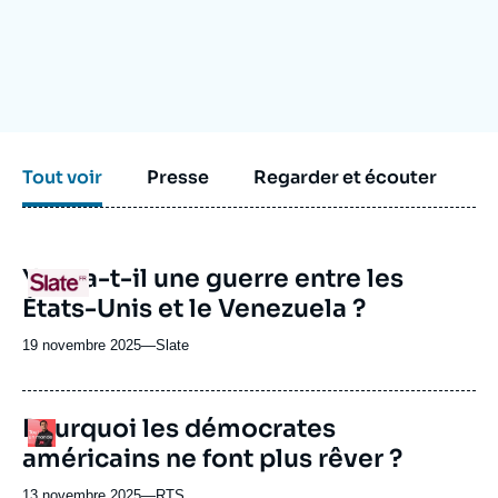
Se connecter
Nous soutenir
Tout voir
Presse
Regarder et écouter
URL
Y aura-t-il une guerre entre les
Logo
de
États-Unis et le Venezuela ?
Spotify
19 novembre 2025
—
Nom
Slate
du
journal,
revue
Pourquoi les démocrates
Logo
ou
américains ne font plus rêver ?
émission
13 novembre 2025
—
Nom
RTS