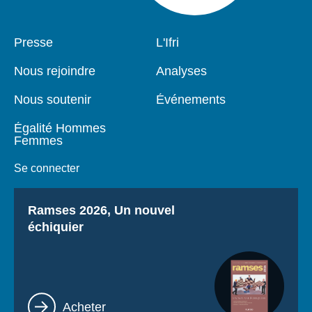
Pied
Presse
Navigation
L'Ifri
de
principale
page
Nous rejoindre
Analyses
Nous soutenir
Événements
Égalité Hommes
Femmes
Se connecter
Titre
Ramses 2026, Un nouvel
échiquier
Lien
Acheter