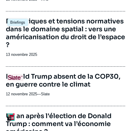
du
journal,
revue
Image
Dynamiques et tensions normatives
Briefings
ou
principale
dans le domaine spatial : vers une
émission
américanisation du droit de l’espace
?
Date
13 novembre 2025
de
publication
URL
Donald Trump absent de la COP30,
Logo
de
en guerre contre le climat
Spotify
12 novembre 2025
—
Nom
Slate
du
journal,
revue
Un an après l'élection de Donald
Logo
ou
Trump : comment va l’économie
émission