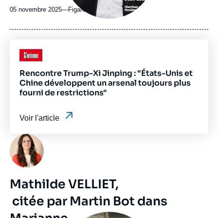
05 novembre 2025
—
Nom
Figaro TV
du
journal,
revue
ou
Logo
émission
Rencontre Trump-Xi Jinping : "États-Unis et
Chine développent un arsenal toujours plus
fourni de restrictions"
Voir l'article
Photo
Mathilde VELLIET,
citée par Martin Bot dans
Image