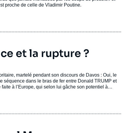
st proche de celle de Vladimir Poutine.
e et la rupture ?
ritaire, martelé pendant son discours de Davos : Oui, le
lle séquence dans le bras de fer entre Donald TRUMP et
aite à l’Europe, qui selon lui gâche son potentiel à
 ½, mélange d'auto-congratulation, de flèches lancées
midation, d’humiliation.