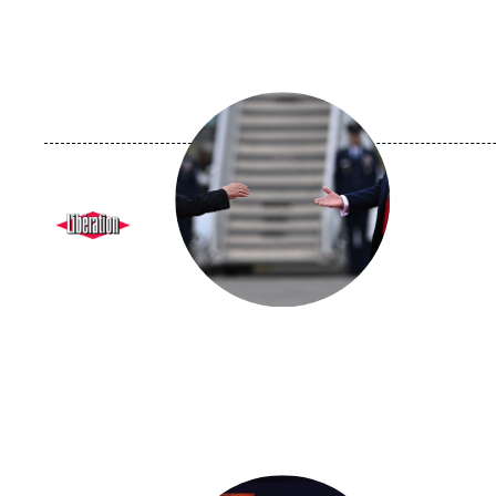
Image
principale
médiatique
Logo
Image