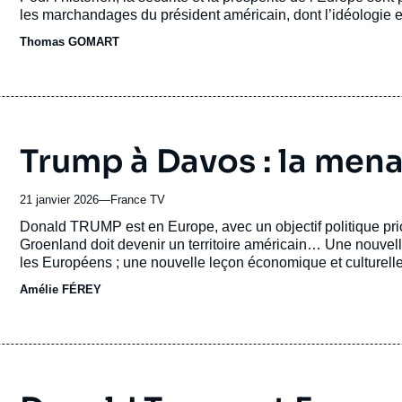
journal,
les marchandages du président américain, dont l’idéologie e
revue
Thomas GOMART
ou
émission
Trump à Davos : la menac
21 janvier 2026
—
Nom
France TV
du
Accroche
Donald TRUMP est en Europe, avec un objectif politique prio
journal,
Groenland doit devenir un territoire américain… Une nouve
revue
les Européens ; une nouvelle leçon économique et culturelle f
ou
cause de l’immigration… Une logorrhée de près d’une heure
Amélie FÉREY
émission
contre Emmanuel MACRON notamment, de provocation, d’inti