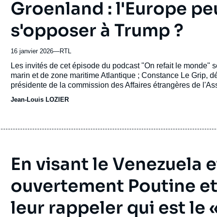
Groenland : l'Europe pe
s'opposer à Trump ?
16 janvier 2026
—
Nom
RTL
du
Accroche
Les invités de cet épisode du podcast "On refait le monde" s
journal,
marin et de zone maritime Atlantique ; Constance Le Grip,
revue
présidente de la commission des Affaires étrangères de l'A
ou
géopolitique de la transition énergétique, spécialiste de l'
Jean-Louis LOZIER
émission
grand reporter RTL en direct du Groenland.
En visant le Venezuela e
ouvertement Poutine et 
leur rappeler qui est le