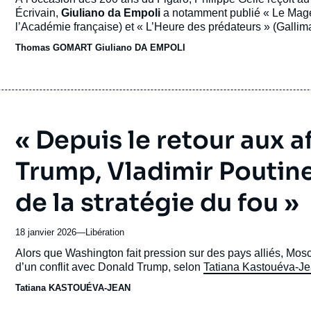
journal,
Écrivain,
Giuliano da Empoli
a notamment publié « Le Mage du Kremlin » (Gallimard, 2022, grand prix du roman de
revue
l’Académie française) et « L’Heure des prédateurs » (Gallimard
ou
internationales (Ifri),
Thomas Gomart
publie le 22 janvier « 
Thomas GOMART
émission
Giuliano DA EMPOLI
mondiaux » (Tallandier).
« Depuis le retour aux a
Trump, Vladimir Poutin
de la stratégie du fou »
18 janvier 2026
—
Nom
Libération
du
Accroche
Alors que Washington fait pression sur des pays alliés, Mos
journal,
d’un conflit avec Donald Trump, selon
Tatiana Kastouéva-J
revue
Tatiana KASTOUÉVA-JEAN
ou
émission