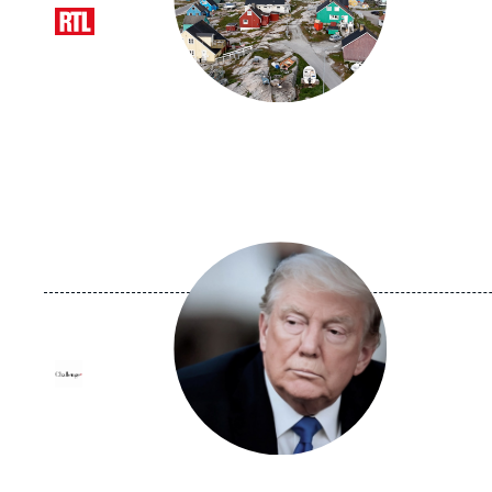
Logo
Image
principale
médiatique
Logo