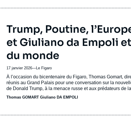
Trump, Poutine, l’Europ
et Giuliano da Empoli e
du monde
17 janvier 2026
—
Nom
Le Figaro
du
Accroche
À l’occasion du bicentenaire du Figaro, Thomas Gomart, directe
journal,
réunis au Grand Palais pour une conversation sur la nouvell
revue
de Donald Trump, à la menace russe et aux prédateurs de la t
ou
européen.
Thomas GOMART
émission
Giuliano DA EMPOLI