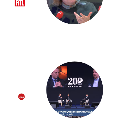
Logo
Image
principale
médiatique
Logo