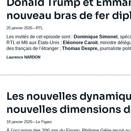
Donald Trump et Emma
nouveau bras de fer di
20 janvier 2026
—
Nom
RTL
du
Accroche
Les invités de cet episode sont :
Dominique Simonet
, spéc
journal,
RTL et M6 aux États-Unis ;
Eléonore Caroit
, ministre délég
revue
des français de l'étranger ;
Thomas Despre,
journaliste pol
ou
du
programme Amériques
à l'Ifri (Institut Français des Relat
Laurence NARDON
émission
Les nouvelles dynamique
nouvelles dimensions d
18 janvier 2026
—
Nom
Le Figaro
du
Accroche
À l’occasion des 200 ans du Figaro, Philippe Gélie reçoit a