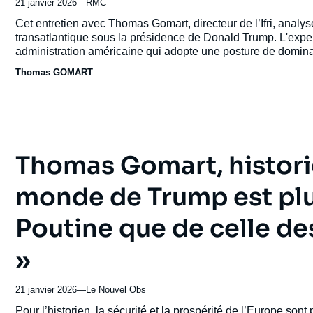
21 janvier 2026
—
Nom
RMC
du
Accroche
Cet entretien avec Thomas Gomart, directeur de l’Ifri, analys
journal,
transatlantique sous la présidence de Donald Trump. L'expert
revue
administration américaine qui adopte une posture de dominat
ou
commerciales en échange de sa protection militaire.
Thomas GOMART
émission
Thomas Gomart, historie
monde de Trump est plu
Poutine que de celle de
»
21 janvier 2026
—
Nom
Le Nouvel Obs
du
Accroche
Pour l’historien, la sécurité et la prospérité de l’Europe so