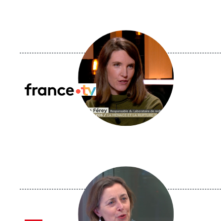
Image
principale
médiatique
Logo
Image
principale
médiatique