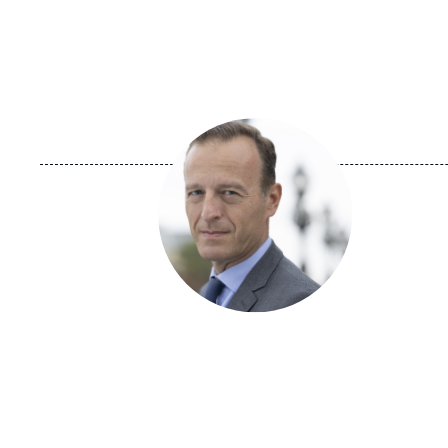
Image
principale
médiatique