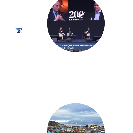
principale
médiatique
Logo
Image
principale
médiatique