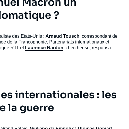
nuel Macron un
plomatique ?
ialiste des Etats-Unis ;
Arnaud Tousch
, correspondant de
uée de la Francophonie, Partenariats internationaux et
itique RTL et
Laurence Nardon
, chercheuse, responsable
ions Internationales).
s internationales : les
e la guerre
u Grand Palais,
Giuliano da Empoli
et
Thomas Gomart
.