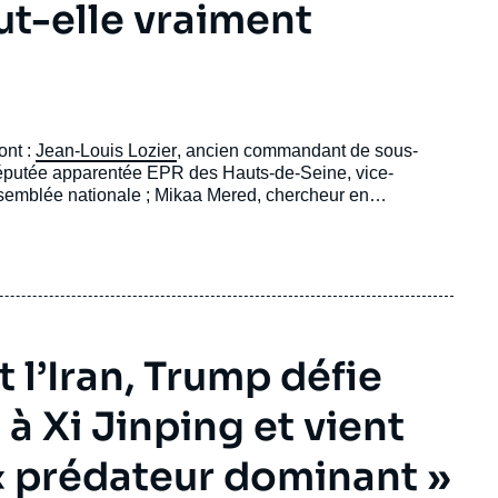
ut-elle vraiment
ont :
Jean-Louis Lozier
, ancien commandant de sous-
 députée apparentée EPR des Hauts-de-Seine, vice-
ssemblée nationale ; Mikaa Mered, chercheur en
hydrogène, du Groenland et des Pôles, et Nicolas Burnens,
t l’Iran, Trump défie
à Xi Jinping et vient
 « prédateur dominant »