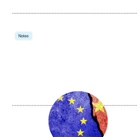
Image
principale
Notes
Image
principale