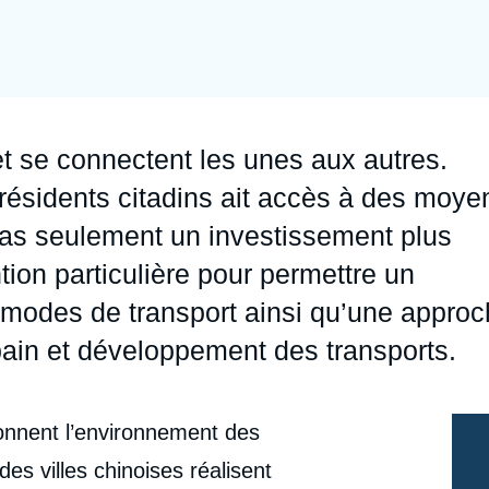
Ramses
Europe
R
S
Politique étrangère
Russie - Eurasie
D
T
Podcast
Afrique du Nord et Moyen-Orient
et se connectent les unes aux autres.
résidents citadins ait accès à des moye
pas seulement un investissement plus
ion particulière pour permettre un
s modes de transport ainsi qu’une appro
ain et développement des transports.
çonnent l’environnement des
s villes chinoises réalisent