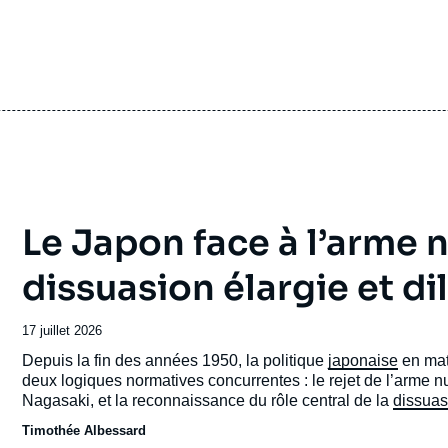
Le Japon face à l’arme n
dissuasion élargie et d
Date
17 juillet 2026
de
Accroche
Depuis la fin des années 1950, la politique
japonaise
en mat
publication
deux logiques normatives concurrentes : le rejet de l’arme n
Nagasaki, et la reconnaissance du rôle central de la
dissuas
Japon.
Timothée Albessard