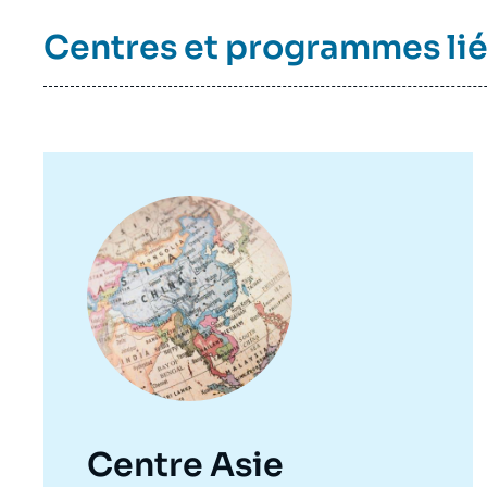
Centres et programmes li
Image
principale
Imag
Centre Asie
de
couv