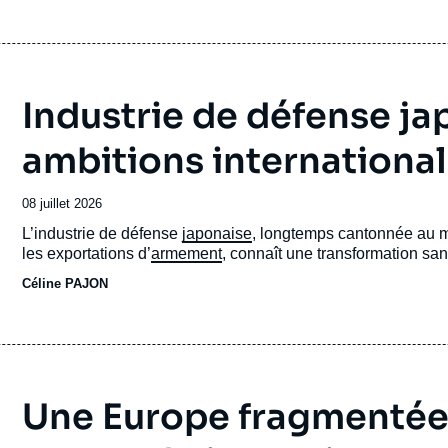
Industrie de défense jap
ambitions international
Date
08 juillet 2026
de
Accroche
L’industrie de défense
japonaise
, longtemps cantonnée au ma
publication
les exportations d’
armement
, connaît une transformation sa
Céline PAJON
Une Europe fragmenté