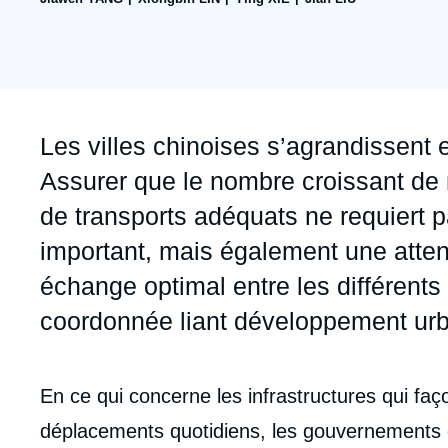
publication
collections
Jeudi 17 septembre 2026 17:30
Partenariats et réseaux
Intelligence artificielle
Nous soutenir en tant que professionnel
Guerre en Ukraine
OTAN
Accroche
Les villes chinoises s’agrandissent 
Assurer que le nombre croissant de 
de transports adéquats ne requiert 
important, mais également une attent
échange optimal entre les différent
coordonnée liant développement urb
Corps
En ce qui concerne les infrastructures qui fa
analyses
déplacements quotidiens, les gouvernements de