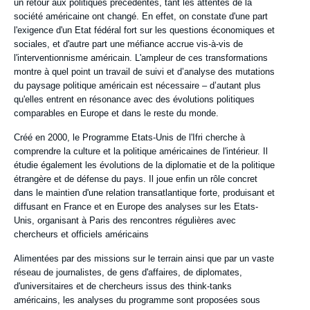
de
un retour aux politiques précédentes, tant les attentes de la
recherche
société américaine ont changé. En effet, on constate d'une part
l'exigence d'un Etat fédéral fort sur les questions économiques et
sociales, et d'autre part une méfiance accrue vis-à-vis de
l'interventionnisme américain. L'ampleur de ces transformations
montre à quel point un travail de suivi et d’analyse des mutations
du paysage politique américain est nécessaire – d’autant plus
qu'elles entrent en résonance avec des évolutions politiques
comparables en Europe et dans le reste du monde.
Créé en 2000, le Programme Etats-Unis de l'Ifri cherche à
comprendre la culture et la politique américaines de l'intérieur. Il
étudie également les évolutions de la diplomatie et de la politique
étrangère et de défense du pays. Il joue enfin un rôle concret
dans le maintien d'une relation transatlantique forte, produisant et
diffusant en France et en Europe des analyses sur les Etats-
Unis, organisant à Paris des rencontres régulières avec
chercheurs et officiels américains
Alimentées par des missions sur le terrain ainsi que par un vaste
réseau de journalistes, de gens d'affaires, de diplomates,
d'universitaires et de chercheurs issus des think-tanks
américains, les analyses du programme sont proposées sous