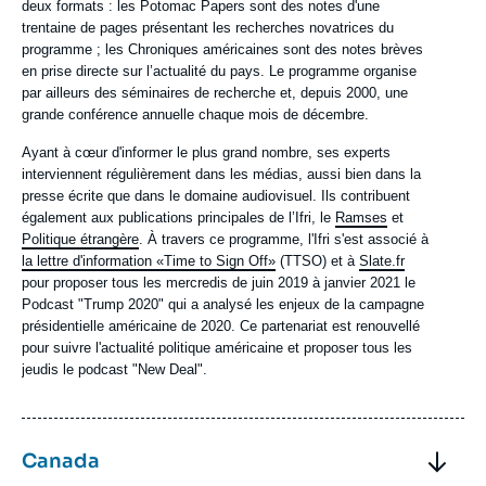
deux formats : les Potomac Papers sont des notes d'une
trentaine de pages présentant les recherches novatrices du
programme ; les Chroniques américaines sont des notes brèves
en prise directe sur l’actualité du pays. Le programme organise
par ailleurs des séminaires de recherche et, depuis 2000, une
grande conférence annuelle chaque mois de décembre.
Ayant à cœur d'informer le plus grand nombre, ses experts
interviennent régulièrement dans les médias, aussi bien dans la
presse écrite que dans le domaine audiovisuel. Ils contribuent
également aux publications principales de l’Ifri, le
Ramses
et
Politique étrangère
. À travers ce programme, l'Ifri s'est associé à
la lettre d'information «Time to Sign Off»
(TTSO) et à
Slate.fr
pour proposer tous les mercredis de juin 2019 à janvier 2021 le
Podcast "Trump 2020" qui a analysé les enjeux de la campagne
présidentielle américaine de 2020. Ce partenariat est renouvellé
pour suivre l'actualité politique américaine et proposer tous les
jeudis le podcast "New Deal".
Image
Joe
Axe
Biden
Titre
Canada
de
©
recherche
Alexandros
Axe