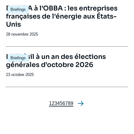
Image
De l'IRA à l'OBBA : les entreprises
Briefings
principale
françaises de l'énergie aux États-
Unis
Date
28 novembre 2025
de
publication
Image
Le Brésil à un an des élections
Briefings
principale
générales d’octobre 2026
Date
23 octobre 2025
de
publication
Page
1
Page
2
Page
3
Page
4
Page
5
Page
6
Page
7
Page
8
Page
9
Pagination