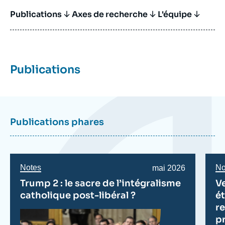
Publications
Titre Bloc Axe
Axes de recherche
L'équipe
Publications
Publications phares
Notes
No
Date
mai 2026
de
Trump 2 : le sacre de l’intégralisme
Ve
publication
catholique post-libéral ?
é
r
p