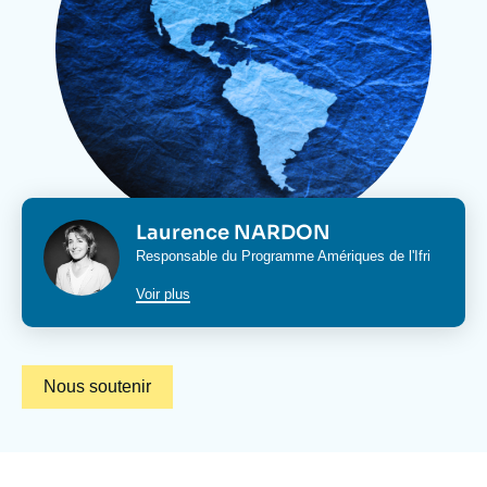
Se connecter
2016, dont les archives restent accessibles.
Nous soutenir
Photo
Laurence NARDON
Directeur
Intitulé
Responsable du
Programme Amériques
de l'Ifri
de
centre
du
Voir plus
poste
Nous soutenir