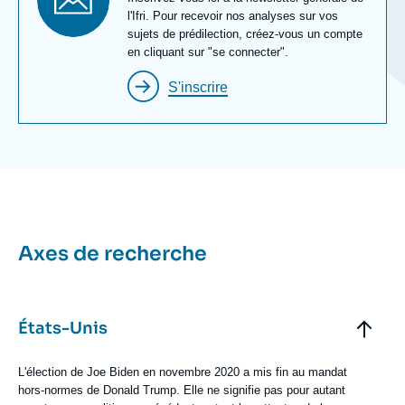
Newsletter
l'Ifri. Pour recevoir nos analyses sur vos
sujets de prédilection, créez-vous un compte
en cliquant sur "se connecter".
S'inscrire
Titre
Axes de recherche
Bloc
Axe
Bloc
Axes
Titre
États-Unis
de
recherche
Axe
de
Texte
L'élection de Joe Biden en novembre 2020 a mis fin au mandat
recherche
Axe
hors-normes de Donald Trump. Elle ne signifie pas pour autant