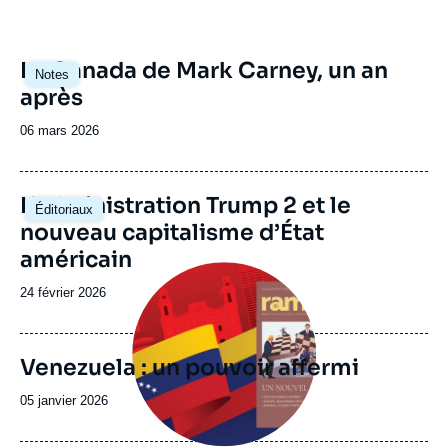
Image
Le Canada de Mark Carney, un an
Notes
principale
après
Date
06 mars 2026
de
publication
Image
L’administration Trump 2 et le
Éditoriaux
principale
nouveau capitalisme d’État
américain
Image
principale
Date
24 février 2026
de
publication
Venezuela : un pouvoir affermi
Date
05 janvier 2026
de
publication