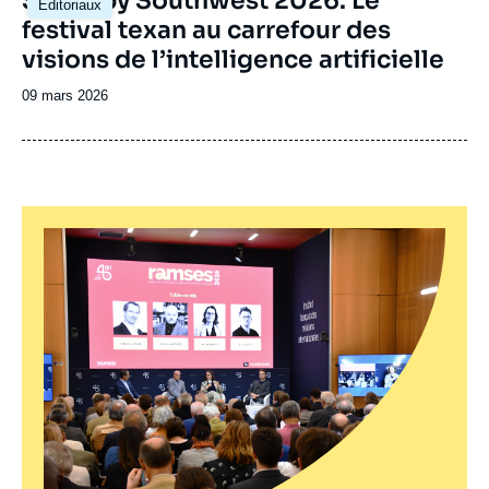
South by Southwest 2026. Le
Éditoriaux
principale
festival texan au carrefour des
visions de l’intelligence artificielle
Date
09 mars 2026
de
publication