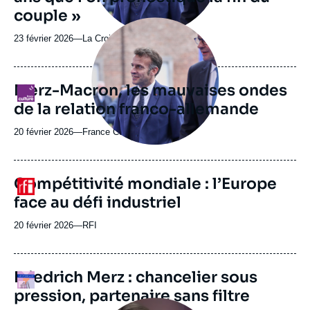
couple »
Image
principale
23 février 2026
—
Nom
La Croix
médiatique
du
journal,
revue
Merz-Macron, les mauvaises ondes
Logo
ou
de la relation franco-allemande
émission
20 février 2026
—
Nom
France Culture
du
journal,
revue
URL
Compétitivité mondiale : l’Europe
Logo
ou
de
face au défi industriel
Spotify
émission
20 février 2026
—
Nom
RFI
du
journal,
revue
URL
Friedrich Merz : chancelier sous
Logo
ou
de
pression, partenaire sans filtre
Spotify
émission
Image