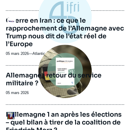
du
journal,
revue
Guerre en Iran : ce que le
Logo
ou
rapprochement de l’Allemagne avec
émission
Trump nous dit de l’état réel de
l’Europe
Image
principale
05 mars 2026
—
Nom
Atlantico
du
journal,
revue
Allemagne : retour du service
ou
militaire ?
émission
Date
05 mars 2026
de
publication
URL
L’Allemagne 1 an après les élections
Logo
de
– quel bilan à tirer de la coalition de
Spotify