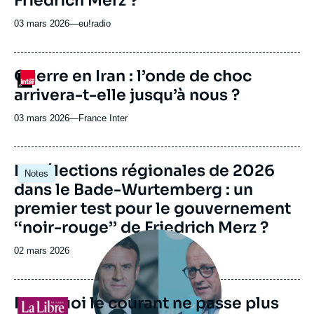
Friedrich Merz ?
03 mars 2026
—
Nom
eu!radio
du
journal,
revue
Guerre en Iran : l’onde de choc
Logo
ou
arrivera-t-elle jusqu’à nous ?
émission
03 mars 2026
—
Nom
France Inter
du
journal,
revue
Image
Les élections régionales de 2026
Notes
ou
principale
dans le Bade-Wurtemberg : un
émission
premier test pour le gouvernement
‘‘noir-rouge’’ de Friedrich Merz ?
Image
principale
Date
02 mars 2026
médiatique
de
publication
Pourquoi le courant ne passe plus
Logo