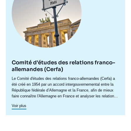
Comité d'études des relations franco-
allemandes (Cerfa)
Accroche
Le Comité d'études des relations franco-allemandes (Cerfa) a
centre
été créé en 1954 par un accord intergouvernemental entre la
République fédérale d’Allemagne et la France, afin de mieux
faire connaître l'Allemagne en France et analyser les relations
franco-allemandes y compris dans leurs dimensions
Voir plus
européennes et internationales. Dans ses conférences et
séminaires, qui réunissent experts, responsables politiques,
hauts décideurs et représentants de la société civile des deux
pays, le Cerfa développe le débat franco-allemand et suscite