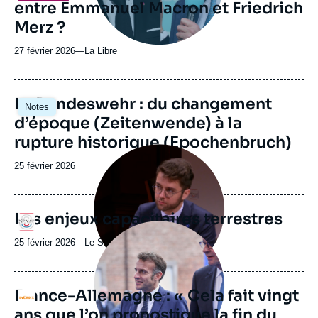
entre Emmanuel Macron et Friedrich
Merz ?
27 février 2026
—
Nom
La Libre
du
journal,
revue
Image
La Bundeswehr : du changement
Notes
ou
principale
d’époque (Zeitenwende) à la
émission
rupture historique (Epochenbruch)
Image
principale
Date
25 février 2026
médiatique
de
publication
Les enjeux capacitaires terrestres
Logo
Image
principale
25 février 2026
—
Nom
Le Sénat
médiatique
du
journal,
revue
France-Allemagne : « Cela fait vingt
Logo
ou
ans que l’on pronostique la fin du
émission