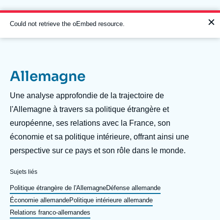
Aller
Panneau de gestion des cookies
au
contenu
Message
Could not retrieve the oEmbed resource.
principal
d'erreur
Allemagne
Navigation
principale
Description
Une analyse approfondie de la trajectoire de
L'Ifri
l'Allemagne à travers sa politique étrangère et
européenne, ses relations avec la France, son
économie et sa politique intérieure, offrant ainsi une
Analyses
perspective sur ce pays et son rôle dans le monde.
À propos de l'Ifri
Recherches fréquentes
Sujets liés
Événements
L'Ifri en bref
Proche-Orient
Politique étrangère de l'Allemagne
Défense allemande
Économie allemande
Politique intérieure allemande
Relations franco-allemandes