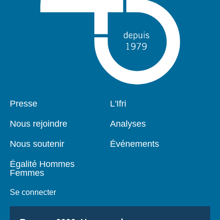
Pied
Presse
Navigation
L'Ifri
de
principale
page
Nous rejoindre
Analyses
Nous soutenir
Événements
Égalité Hommes
Femmes
Se connecter