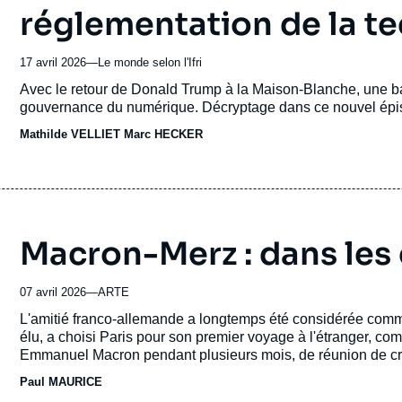
réglementation de la t
17 avril 2026
—
Nom
Le monde selon l'Ifri
du
Accroche
Avec le retour de Donald Trump à la Maison-Blanche, une bat
journal,
gouvernance du numérique. Décryptage dans ce nouvel épiso
revue
Mathilde VELLIET
ou
Marc HECKER
émission
Macron-Merz : dans les 
07 avril 2026
—
Nom
ARTE
du
Accroche
L'amitié franco-allemande a longtemps été considérée comme
journal,
élu, a choisi Paris pour son premier voyage à l'étranger, c
revue
Emmanuel Macron pendant plusieurs mois, de réunion de crise en sommet, et nous donn
ou
coulisses du pouvoir. L'Europe peut-elle encore être sauvée
Paul MAURICE
émission