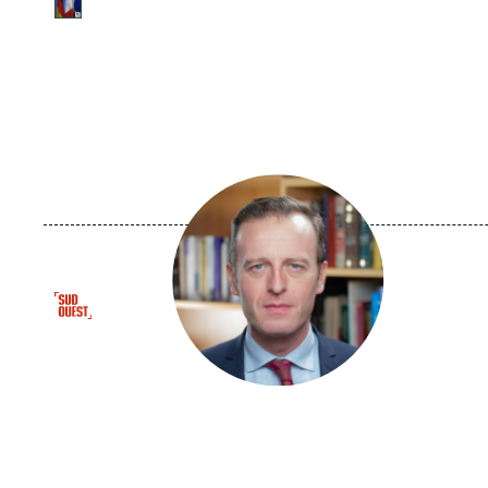
de
Spotify
Image
principale
médiatique
Logo