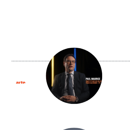
Image
principale
médiatique
Logo
Image