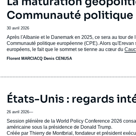
La maturation géopoliti
Communauté politique
Date
30 avril 2026
de
Accroche
Après l'Albanie et le Danemark en 2025, ce sera au tour de l
publication
Communauté politique européenne (CPE). Alors qu'Erevan se 
européens, le fait que le sommet se tienne au cœur du
Cauc
cette initiative, lancée à Prague en 2022.
Florent MARCIACQ
Denis CENUSA
États-Unis : regards int
26 avril 2026
—
Accroche
Session plénière de la World Policy Conference 2026 consacr
américaine sous la présidence de Donald Trump.
Créée par Thierry de Montbrial, fondateur et président exécutif 