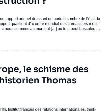
struction ?
on rapport annuel dressant un portrait sombre de l’état du
pport qualifient d’ « ordre mondial des carnassiers » et d’
ue « nous sommes au moment […] où tout peut basculer, où
risque d’être anéanti. »
Marie Krpata
, chercheuse au
alyse ces évolutions et comment elles sont perçues en
urope, le schisme des
 l’historien Thomas
’Ifri, Institut français des relations internationales, think-