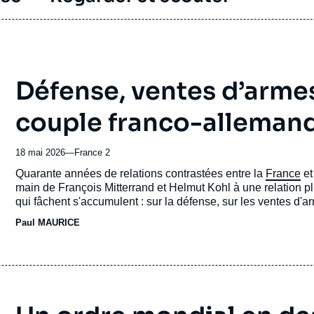
Défense, ventes d’arme
couple franco-allemand 
18 mai 2026
—
Nom
France 2
du
Accroche
Quarante années de relations contrastées entre la
France
et 
journal,
main de François Mitterrand et Helmut Kohl à une relation pl
revue
qui fâchent s'accumulent : sur la défense, sur les ventes d'a
ou
notre dette.
Paul MAURICE
émission