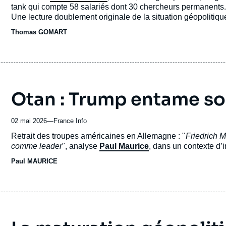
journal,
tank qui compte 58 salariés dont 30 chercheurs permanents. I
revue
Une lecture doublement originale de la situation géopolitique
ou
stratégies mais aussi des caractères des protagonistes, et 
Thomas GOMART
émission
Jiping, le Vatican versus la Silicon Valley… L’un des chapitr
et Europe.
Otan : Trump entame son
02 mai 2026
—
Nom
France Info
du
Accroche
Retrait des troupes américaines en Allemagne : "
Friedrich M
journal,
comme leader
", analyse
Paul Maurice
, dans un contexte d’
revue
Paul MAURICE
ou
émission