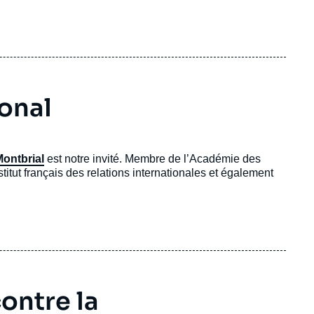
 du 24 au 26 avril 2026 à Chantilly, France.
ional
Montbrial
est notre invité. Membre de l’Académie des
stitut français des relations internationales et également
ontre la