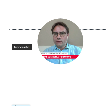
Image
principale
médiatique
Logo
Image