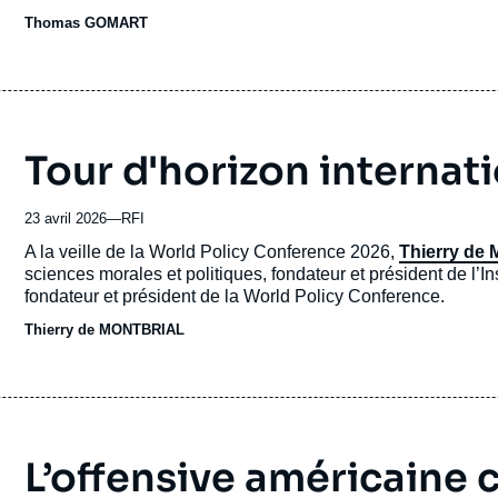
18e édition de la World Policy Conference (WPC) s'est tenue
Thomas GOMART
Tour d'horizon internat
23 avril 2026
—
Nom
RFI
du
Accroche
A la veille de la World Policy Conference 2026,
Thierry de 
journal,
sciences morales et politiques, fondateur et président de l’In
revue
fondateur et président de la World Policy Conference.
ou
Thierry de MONTBRIAL
émission
L’offensive américaine c