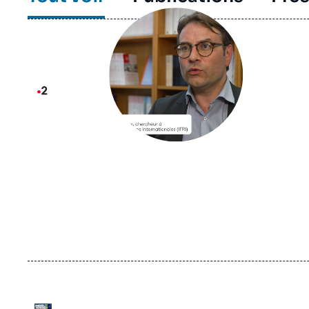
Image
principale
médiatique
Logo
URL
Logo