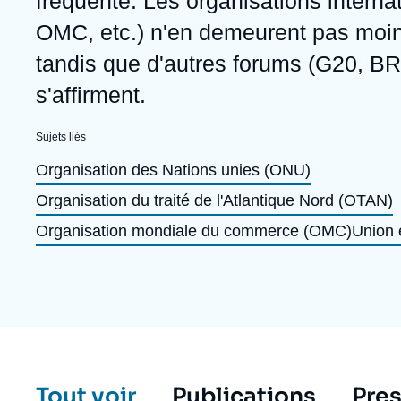
fréquente. Les organisations intern
Jeudi 17 septembre 2026 17:30
Partenariats et réseaux
Intelligence artificielle
OMC, etc.) n'en demeurent pas moin
Nous soutenir en tant que professionnel
Guerre en Ukraine
tandis que d'autres forums (G20, BR
s'affirment.
OTAN
Sujets liés
Organisation des Nations unies (ONU)
Organisation du traité de l'Atlantique Nord (OTAN)
Organisation mondiale du commerce (OMC)
Union 
Tout voir
Publications
Pre