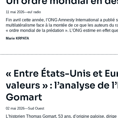
Un ordre mondial en de
11 mai 2026
—
Nom
eu! radio
du
Accroche
Fin avril cette année, l’ONG Amnesty International a publié s
journal,
multilatéralisme face à la montée de ce que les auteurs du ra
revue
« ordre mondial de la prédation ». L’ONG estime en effet q
ou
tout ce qui a été construit au cours des 80 dernières années 
Marie KRPATA
émission
Comité d'études des relations franco-allemandes (Cerfa) an
Europe et en Allemagne.
« Entre États-Unis et E
valeurs » : l’analyse de
Gomart
02 mai 2026
—
Nom
Sud Ouest
du
Accroche
L’historien
Thomas Gomart
, 53 ans, d’origine paloise, dirige l