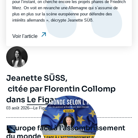
pour l’instant, on cherche encore les projets phares de Friedrich
Merz. On voit en revanche une Allemagne qui s’assume de
plus en plus sur la scène européenne pour défendre des
intérêts allemands », décrypte Jeanette SÜẞ.
Voir l'article
Photo
Jeanette SÜẞ,
citée par Florentin Collomp
dans
Le Figaro
Image
principale
médiatique
03 août 2026
—
Nom
Le Figaro
du
journal,
L’Europe face à l’assombrissement
revue
Logo
ou
du monde