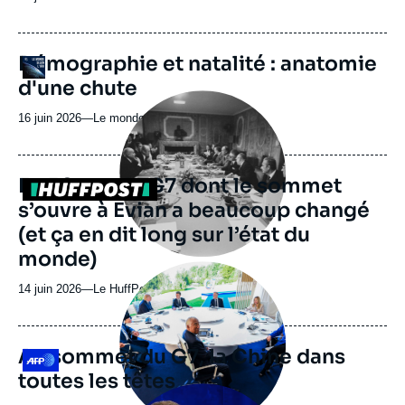
du
journal,
revue
URL
Démographie et natalité : anatomie
Logo
ou
de
d'une chute
Spotify
émission
Image
principale
16 juin 2026
—
Nom
Le monde selon l'Ifri
médiatique
du
journal,
revue
En 50 ans, le G7 dont le sommet
Logo
ou
s’ouvre à Evian a beaucoup changé
émission
(et ça en dit long sur l’état du
monde)
Image
principale
14 juin 2026
—
Nom
Le HuffPost
médiatique
du
journal,
revue
Au sommet du G7, la Chine dans
Logo
ou
toutes les têtes
émission
Image