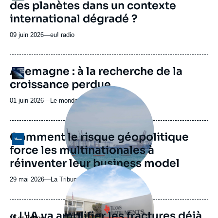
des planètes dans un contexte
Spotify
émission
international dégradé ?
09 juin 2026
—
Nom
eu! radio
du
journal,
revue
URL
Allemagne : à la recherche de la
Logo
ou
de
croissance perdue
Spotify
émission
Image
principale
01 juin 2026
—
Nom
Le monde selon l'Ifri
médiatique
du
journal,
revue
Comment le risque géopolitique
Logo
ou
force les multinationales à
émission
réinventer leur business model
Image
principale
29 mai 2026
—
Nom
La Tribune
médiatique
du
journal,
revue
« L'IA va amplifier les fractures déjà
Logo