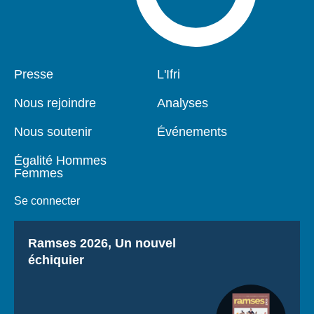
Pied
Presse
Navigation
L'Ifri
de
principale
page
Nous rejoindre
Analyses
Nous soutenir
Événements
Égalité Hommes
Femmes
Se connecter
Titre
Ramses 2026, Un nouvel
échiquier