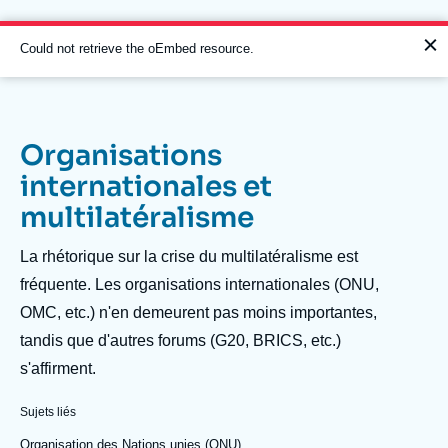
Aller
Panneau de gestion des cookies
au
contenu
Message
Could not retrieve the oEmbed resource.
principal
d'erreur
Organisations
Navigation
internationales et
principale
multilatéralisme
L'Ifri
Description
La rhétorique sur la crise du multilatéralisme est
Analyses
fréquente. Les organisations internationales (ONU,
OMC, etc.) n'en demeurent pas moins importantes,
À propos de l'Ifri
Recherches fréquentes
tandis que d'autres forums (G20, BRICS, etc.)
Événements
L'Ifri en bref
Proche-Orient
s'affirment.
Sujets liés
Organisation des Nations unies (ONU)