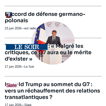
du
journal,
revue
URL
L’accord de défense germano-
Logo
ou
de
polonais
Spotify
émission
Image
principale
23 juin 2026
—
Nom
eu! radio
médiatique
du
journal,
revue
Thomas Gomart : « Malgré les
Logo
ou
critiques, ce G7 aura eu le mérite
émission
d’exister »
17 juin 2026
—
Nom
Le Soir
du
journal,
revue
URL
Donald Trump au sommet du G7 :
Logo
ou
de
vers un réchauffement des relations
Spotify
émission
transatlantiques ?
17 juin 2026
—
Nom
Slate