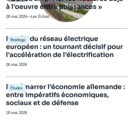
ou
à l'oeuvre entre puissances »
émission
28 mai 2026
—
Nom
Les Echos
du
journal,
revue
Image
Le défi du réseau électrique
Briefings
ou
principale
européen : un tournant décisif pour
émission
l'accélération de l'électrification
Date
26 mai 2026
de
publication
Image
Redémarrer l’économie allemande :
Études
principale
entre impératifs économiques,
sociaux et de défense
Date
19 mai 2026
de
publication