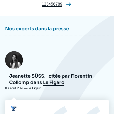
Page
1
Page
2
Page
3
Page
4
Page
5
Page
6
Page
7
Page
8
Page
9
Pagination
Nos experts dans la presse
Photo
Jeanette SÜẞ,
citée par Florentin
Collomp dans
Le Figaro
03 août 2026
—
Nom
Le Figaro
du
journal,
revue
Logo
ou
émission