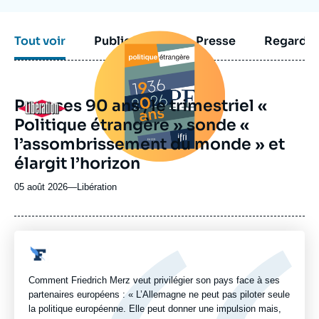
Image
Tout voir
Publications
Presse
Regarder
principale
médiatique
Pour ses 90 ans , le trimestriel «
Logo
Politique étrangère » sonde «
l’assombrissement du monde » et
élargit l’horizon
05 août 2026
—
Nom
Libération
du
journal,
revue
ou
Logo
émission
Comment Friedrich Merz veut privilégier son pays face à ses
partenaires européens : « L’Allemagne ne peut pas piloter seule
la politique européenne. Elle peut donner une impulsion mais,