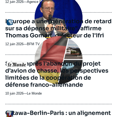
principale
12 juin 2026
—
Nom
Agence France Presse
médiatique
du
journal,
revue
L'Europe a une "génération de retard
Logo
ou
sur sa dépense militaire", affirme
émission
Thomas Gomart, directeur de l'Ifri
Image
principale
12 juin 2026
—
Nom
BFM TV
médiatique
du
journal,
revue
SCAF : après l’abandon du projet
Logo
ou
d’avion de chasse, les perspectives
émission
limitées de la coopération de
défense franco-allemande
10 juin 2026
—
Nom
Le Monde
du
journal,
revue
URL
Ottawa-Berlin-Paris : un alignement
Logo
ou
de