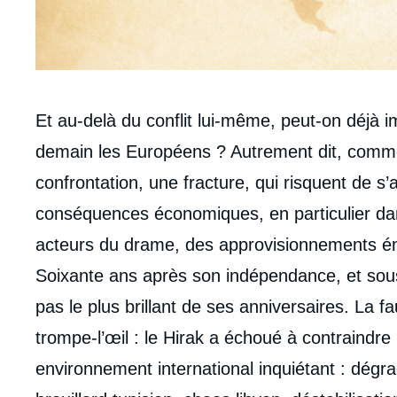
Corps
Et au-delà du conflit lui-même, peut-on déjà i
analyses
demain les Européens ? Autrement dit, commen
confrontation, une fracture, qui risquent de s’
conséquences économiques, en particulier dan
acteurs du drame, des approvisionnements é
Soixante ans après son indépendance, et sous l
pas le plus brillant de ses anniversaires. La fa
trompe-l’œil : le Hirak a échoué à contraindre 
environnement international inquiétant : dégra