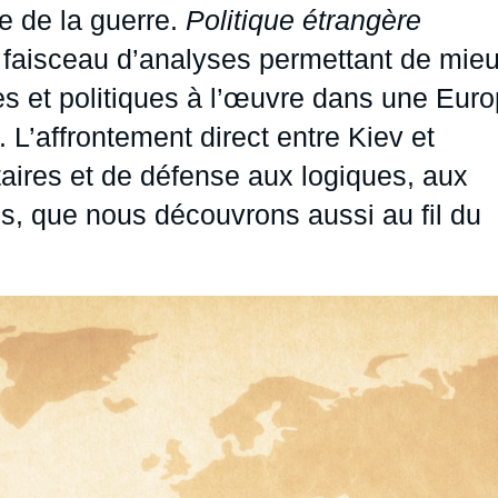
 de la guerre.
Politique étrangère
Ramses
Europe
R
S
 faisceau d’analyses permettant de mie
Politique étrangère
Russie - Eurasie
D
T
s et politiques à l’œuvre dans une Eur
Podcast
Afrique du Nord et Moyen-Orient
. L’affrontement direct entre Kiev et
ires et de défense aux logiques, aux
es, que nous découvrons aussi au fil du