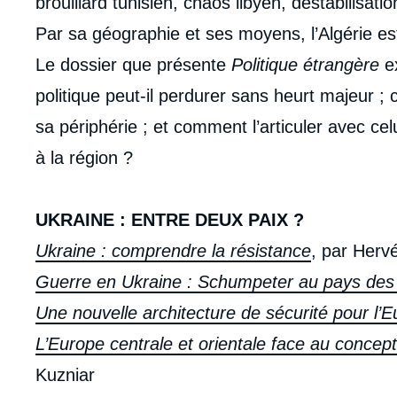
brouillard tunisien, chaos libyen, déstabilisat
Par sa géographie et ses moyens, l’Algérie es
Le dossier que présente
Politique étrangère
ex
politique peut-il perdurer sans heurt majeur ;
sa périphérie ; et comment l’articuler avec cel
à la région ?
UKRAINE : ENTRE DEUX PAIX ?
Ukraine : comprendre la résistance
, par Herv
Guerre en Ukraine : Schumpeter au pays des 
Une nouvelle architecture de sécurité pour l’
L’Europe centrale et orientale face au concept
Imag
de
Kuzniar
couv