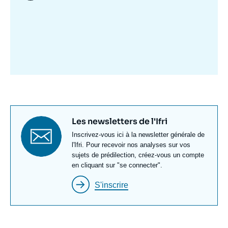
Image
mis
en
avant
Titre
Les newsletters de l'Ifri
newsletter
Texte
Inscrivez-vous ici à la newsletter générale de
Newsletter
l'Ifri. Pour recevoir nos analyses sur vos
sujets de prédilection, créez-vous un compte
en cliquant sur "se connecter".
S'inscrire