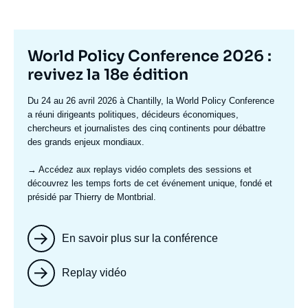
Titre
World Policy Conference 2026 :
mis
revivez la 18e édition
en
Texte
Du 24 au 26 avril 2026 à Chantilly, la World Policy Conference
avant
accroche
a réuni dirigeants politiques, décideurs économiques,
chercheurs et journalistes des cinq continents pour débattre
des grands enjeux mondiaux.
→ Accédez aux replays vidéo complets
des sessions et
découvrez les temps forts de cet événement unique, fondé et
présidé par Thierry de Montbrial.
En savoir plus sur la conférence
Replay vidéo