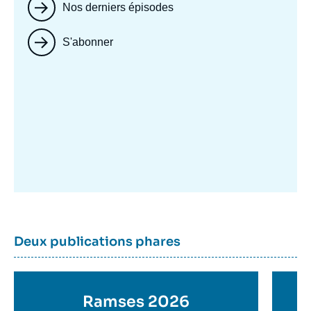
Nos derniers épisodes
S'abonner
Image
mis
en
avant
Dernière
Titre
Deux publications phares
parutions
container
Titre
Ramses 2026
Ti