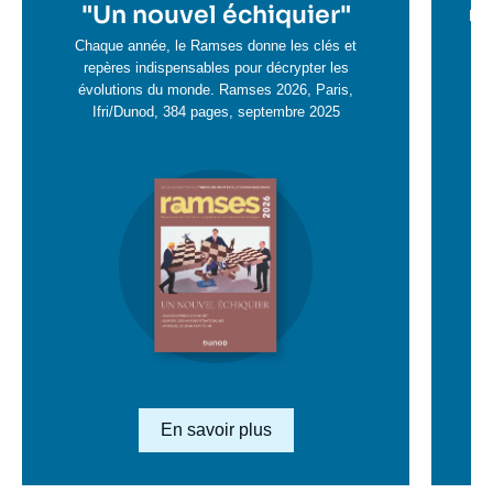
en
"
Un nouvel échiquier"
e
La 
savoir
sa
Chaque année, le Ramses donne les clés et
plus
repères indispensables pour décrypter les
pl
évolutions du monde. Ramses 2026, Paris,
Ifri/Dunod, 384 pages, septembre 2025
Image
en
savoir
plus
Lien en savoir plus
En savoir plus