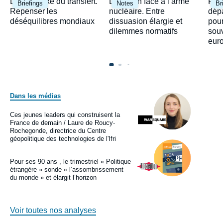
Image
Image
Ima
Le paradoxe du transfert.
Le Japon face à l’arme
Fra
Briefings
Notes
Br
principale
principale
prin
Repenser les
nucléaire. Entre
dépa
déséquilibres mondiaux
dissuasion élargie et
pour
dilemmes normatifs
sou
eur
Dans les médias
Image
principale
médiatique
Ces jeunes leaders qui construisent la
Logo
France de demain / Laure de Roucy-
Rochegonde, directrice du Centre
géopolitique des technologies de l'Ifri
Image
principale
médiatique
Pour ses 90 ans , le trimestriel « Politique
Logo
étrangère » sonde « l’assombrissement
du monde » et élargit l’horizon
Voir toutes nos analyses