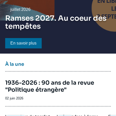
Se connecter
Date
juillet 2026
Nous soutenir
Ramses 2027. Au coeur des
tempêtes
Bouton CTA
En savoir plus
Titre
À la une
bloc
à
Image
la
1936-2026 : 90 ans de la revue
de
une
"Politique étrangère"
couverture
de
la
Date
02 juin 2026
publication
de
publication