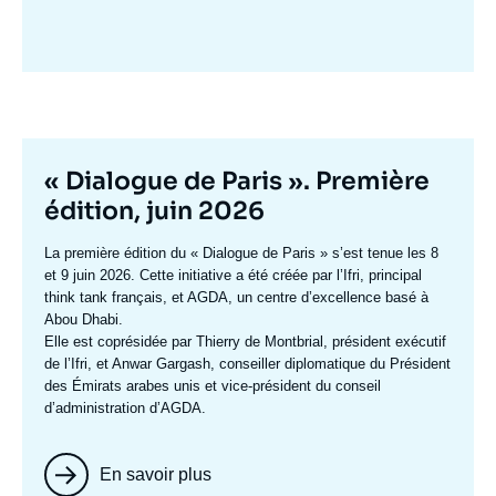
Image
mis
en
avant
Titre
« Dialogue de Paris ». Première
mis
édition, juin 2026
en
Texte
La première édition du
« Dialogue de Paris »
s’est tenue les 8
avant
accroche
et 9 juin 2026. Cette initiative a été créée par l’Ifri, principal
think tank français, et AGDA, un centre d’excellence basé à
Abou Dhabi.
Elle est coprésidée par
Thierry de Montbrial
, président exécutif
de l’Ifri, et
Anwar Gargash
, conseiller diplomatique du Président
des Émirats arabes unis et vice-président du conseil
d’administration d’AGDA.
En savoir plus