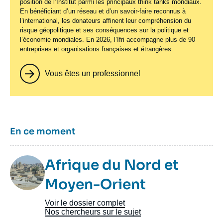
position de l’Institut parmi les principaux
think tanks
mondiaux.
En bénéficiant d’un réseau et d’un savoir-faire reconnus à
l’international, les donateurs affinent leur compréhension du
risque géopolitique et ses conséquences sur la politique et
l’économie mondiales. En 2026, l’Ifri accompagne plus de 90
entreprises et organisations françaises et étrangères.
Vous êtes un professionnel
Titre
En ce moment
Image
Afrique du Nord et
Taxonomie
Moyen-Orient
Voir le dossier complet
Nos chercheurs sur le sujet