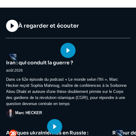
Titre
À regarder et écouter
Image
Logo
principale
Iran : qui conduit la guerre ?
médiatique
août 2026
Accroche
Dans ce 62e épisode du podcast « Le monde selon l'Ifri », Marc
Hecker reçoit Sophia Mahroug, maître de conférences à la Sorbonne
Abou Dhabi et auteure d'une thèse doublement primée sur le Corps
des gardiens de la révolution islamique (CGRI), pour répondre à une
question devenue centrale en temps
Photo
Marc HECKER
Image
Image
Logo
Logo
Attaques ukrainiennes en Russie :
Retour d
principale
principale