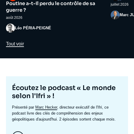
médiatique
médiatiqu
Poutine a-t-il perdu le contrôle de sa
juillet 2026
guerre ?
Photo
Marc J
août 2026
Photo
Léo PÉRIA-PEIGNÉ
Lien
Tout voir
Titre
Écoutez le podcast « Le monde
mis
selon l'Ifri » !
en
Texte
Présenté par
Marc Hecker
, directeur exécutif de l'Ifri, ce
avant
accroche
podcast livre des clés de compréhension des enjeux
géopolitiques d'aujourd'hui. 2 épisodes sortent chaque mois.