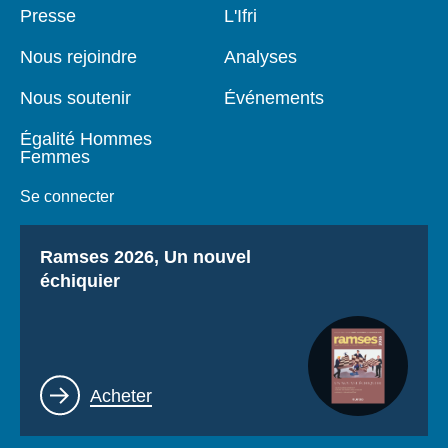
Pied
Presse
Navigation
L'Ifri
de
principale
page
Nous rejoindre
Analyses
Nous soutenir
Événements
Égalité Hommes
Femmes
Se connecter
Titre
Ramses 2026, Un nouvel
échiquier
Lien
Acheter