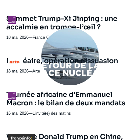
du
journal,
revue
Sommet Trump-Xi Jinping : une
Logo
ou
accalmie en trompe-l’œil ?
émission
Image
principale
18 mai 2026
—
Nom
France Culture
médiatique
du
journal,
revue
Nucléaire, opération dissuasion
Logo
ou
émission
18 mai 2026
—
Nom
Arte
du
journal,
revue
URL
Tournée africaine d'Emmanuel
Logo
ou
de
Macron : le bilan de deux mandats
Spotify
émission
16 mai 2026
—
Nom
L'invité(e) des matins
du
journal,
revue
Visite de Donald Trump en Chine,
Logo
ou