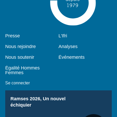
Pied
Presse
Navigation
L'Ifri
de
principale
page
Nous rejoindre
Analyses
Nous soutenir
Événements
Égalité Hommes
Femmes
Se connecter
Titre
Ramses 2026, Un nouvel
échiquier