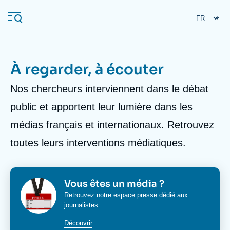
Aller
Panneau de gestion des cookies
au
contenu
principal
À regarder, à écouter
Body
Nos chercheurs interviennent dans le débat
Navigation
principale
public et apportent leur lumière dans les
L'Ifri
médias français et internationaux. Retrouvez
toutes leurs interventions médiatiques.
Analyses
À propos de l'Ifri
Recherches fréquentes
Événements
Image
Image
Titre
Vous êtes un média ?
L'Ifri en bref
Proche-Orient
bloc
bloc
Corps
Retrouvez notre espace presse dédié aux
media
media
journalistes
media
bloc
Découvrir