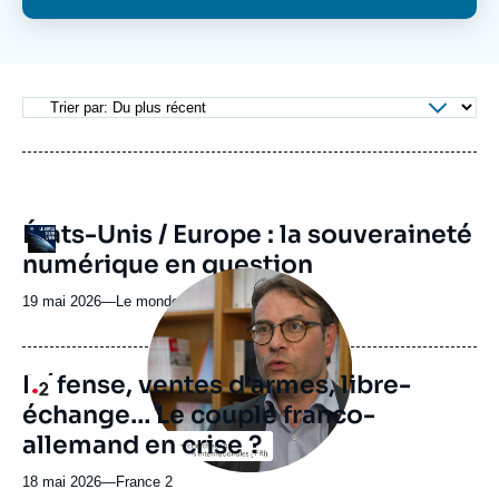
Se connecter
Nous soutenir
URL
États-Unis / Europe : la souveraineté
Logo
de
numérique en question
Spotify
Image
principale
19 mai 2026
—
Nom
Le monde selon l'Ifri
médiatique
du
journal,
revue
Défense, ventes d’armes, libre-
Logo
ou
échange… Le couple franco-
émission
allemand en crise ?
18 mai 2026
—
Nom
France 2