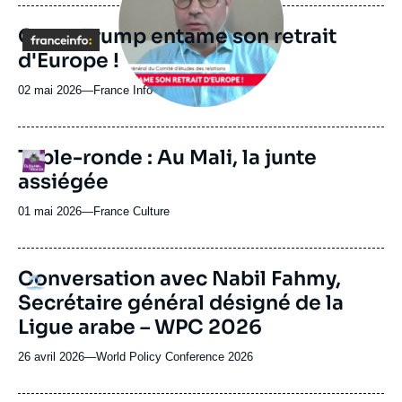
journal,
revue
Otan : Trump entame son retrait
Logo
ou
d'Europe !
émission
02 mai 2026
—
Nom
France Info
du
journal,
revue
Table-ronde : Au Mali, la junte
Logo
ou
assiégée
émission
01 mai 2026
—
Nom
France Culture
du
journal,
revue
Conversation avec Nabil Fahmy,
Logo
ou
Secrétaire général désigné de la
émission
Ligue arabe – WPC 2026
26 avril 2026
—
Nom
World Policy Conference 2026
du
journal,