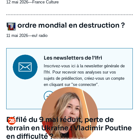
12 mai 2026
—
Nom
France Culture
du
journal,
revue
URL
Un ordre mondial en destruction ?
Logo
ou
de
Spotify
émission
11 mai 2026
—
Nom
eu! radio
du
journal,
revue
Titre
Les newsletters de l'Ifri
ou
newsletter
Texte
Inscrivez-vous ici à la newsletter générale de
émission
Newsletter
l'Ifri. Pour recevoir nos analyses sur vos
sujets de prédilection, créez-vous un compte
en cliquant sur "se connecter".
Image
principale
S'inscrire
médiatique
Défilé du 9 mai réduit, perte de
Logo
terrain en Ukraine : Vladimir Poutine
en difficulté ?