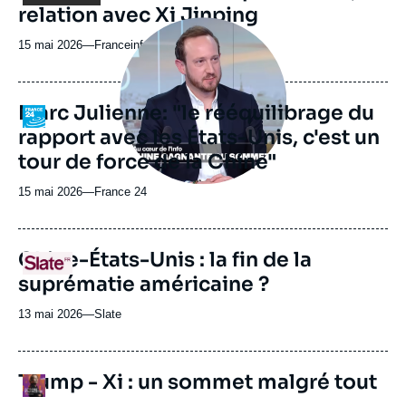
relation avec Xi Jinping
émission
Image
principale
15 mai 2026
—
Nom
Franceinfo
médiatique
du
journal,
revue
Marc Julienne: "le rééquilibrage du
Logo
ou
rapport avec les États-Unis, c'est un
émission
tour de force de la Chine"
15 mai 2026
—
Nom
France 24
du
journal,
revue
URL
Chine-États-Unis : la fin de la
Logo
ou
de
suprématie américaine ?
Spotify
émission
13 mai 2026
—
Nom
Slate
du
journal,
revue
URL
Trump - Xi : un sommet malgré tout
Logo
ou
de
Spotify
émission