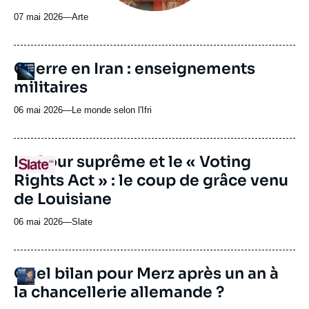
07 mai 2026
—
Nom
Arte
du
journal,
revue
URL
Guerre en Iran : enseignements
Logo
ou
de
militaires
Spotify
émission
06 mai 2026
—
Nom
Le monde selon l'Ifri
du
journal,
revue
URL
La Cour suprême et le « Voting
Logo
ou
de
Rights Act » : le coup de grâce venu
Spotify
émission
de Louisiane
06 mai 2026
—
Nom
Slate
du
journal,
revue
Quel bilan pour Merz après un an à
Logo
ou
la chancellerie allemande ?
émission