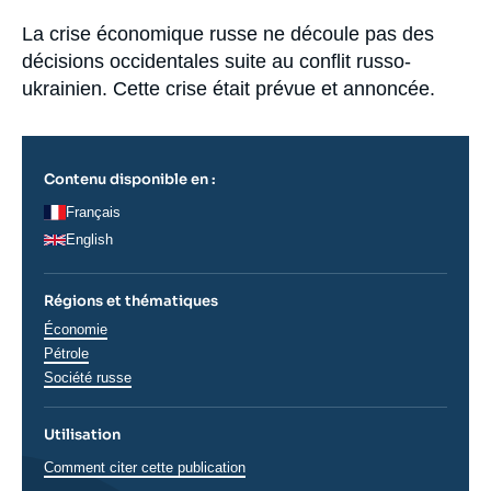
la
Se connecter
publication
Accroche
La crise économique russe ne découle pas des
décisions occidentales suite au conflit russo-
Nous soutenir
ukrainien. Cette crise était prévue et annoncée.
Contenu disponible en :
Français
English
Régions et thématiques
Thématiques
Économie
analyses
Pétrole
Régions
Société russe
Utilisation
Comment citer cette publication