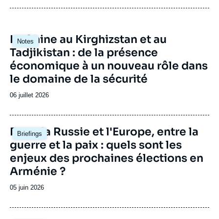
Image
La Chine au Kirghizstan et au
Notes
principale
Tadjikistan : de la présence
économique à un nouveau rôle dans
le domaine de la sécurité
Date
06 juillet 2026
de
publication
Image
Entre la Russie et l'Europe, entre la
Briefings
principale
guerre et la paix : quels sont les
enjeux des prochaines élections en
Arménie ?
Date
05 juin 2026
de
publication