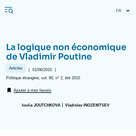
Aller
Panneau de gestion des cookies
au
contenu
principal
La logique non économique
Navigation
de Vladimir Poutine
principale
L'Ifri
Articles
|
Date
01/06/2015
|
de
Références
Politique étrangère, vol. 80, n° 2, été 2015
publication
Analyses
Ajouter à mes favoris
À propos de l'Ifri
Recherches fréquentes
Ioulia JOUTCHKOVA
Vladislav INOZEMTSEV
Événements
L'Ifri en bref
Proche-Orient
Image
de
couverture
de