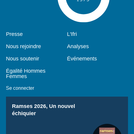
Pied
Presse
Navigation
L'Ifri
de
principale
page
Nous rejoindre
Analyses
Nous soutenir
Événements
Égalité Hommes
Femmes
Se connecter
Titre
Ramses 2026, Un nouvel
échiquier