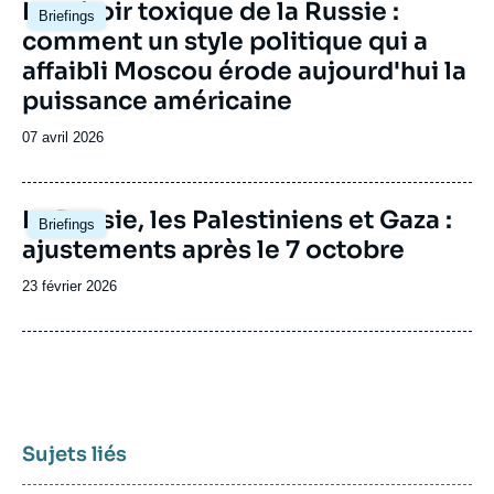
Image
Le miroir toxique de la Russie :
Briefings
principale
comment un style politique qui a
affaibli Moscou érode aujourd'hui la
puissance américaine
Date
07 avril 2026
de
publication
Image
La Russie, les Palestiniens et Gaza :
Briefings
principale
ajustements après le 7 octobre
Date
23 février 2026
de
publication
Sujets liés