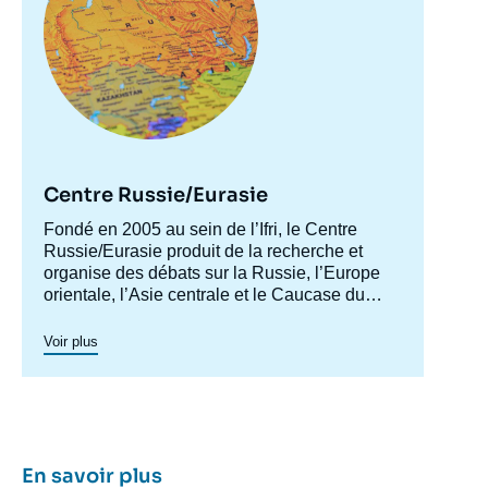
Image
de
couverture
de
la
publication
Centre Russie/Eurasie
Accroche
Fondé en 2005 au sein de l’Ifri, le Centre
Ioulia JOUTCHKOVA, Vladislav
centre
Russie/Eurasie produit de la recherche et
INOZEMTSEV, « La logique non
organise des débats sur la Russie, l’Europe
économique de Vladimir Poutine », Articles,
orientale, l’Asie centrale et le Caucase du
Ifri, 1 juin 2015.
Sud. Il a pour objectif de comprendre et
Copier
d'anticiper l'évolution de cette zone
Voir plus
géographique complexe en pleine mutation
pour enrichir le débat public en France et en
Europe, et pour aider à la décision
stratégique, politique et économique.
En savoir plus