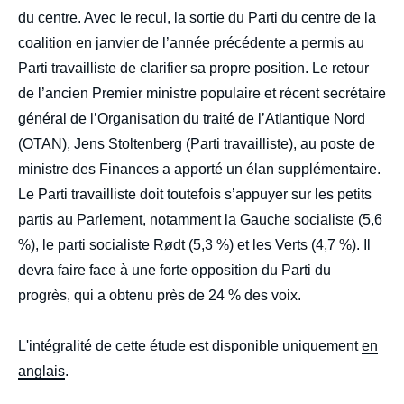
du centre. Avec le recul, la sortie du Parti du centre de la
coalition en janvier de l’année précédente a permis au
Parti travailliste de clarifier sa propre position. Le retour
Image
de l’ancien Premier ministre populaire et récent secrétaire
de
général de l’Organisation du traité de l’Atlantique Nord
couverture
de
(OTAN), Jens Stoltenberg (Parti travailliste), au poste de
la
publication
ministre des Finances a apporté un élan supplémentaire.
Le Parti travailliste doit toutefois s’appuyer sur les petits
partis au Parlement, notamment la Gauche socialiste (5,6
Tobias B. Silseth, «
Dilemmes et débats de
%), le parti socialiste Rødt (5,3 %) et les Verts (4,7 %). Il
la politique énergétique en Norvège : entrer
devra faire face à une forte opposition du Parti du
ou sortir ? »,
Briefings
, Ifri, 31 mars 2026.
progrès, qui a obtenu près de 24 % des voix.
Copier
L'intégralité de cette étude est disponible uniquement
en
anglais
.