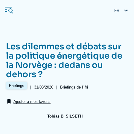
Aller
Panneau de gestion des cookies
au
contenu
principal
Les dilemmes et débats sur
Navigation
la politique énergétique de
principale
la Norvège : dedans ou
L'Ifri
dehors ?
Analyses
Briefings
|
Date
31/03/2026
|
Références
Briefings de l'Ifri
de
À propos de l'Ifri
Recherches fréquentes
publication
Ajouter à mes favoris
Événements
L'Ifri en bref
Proche-Orient
Tobias B. SILSETH
Image
de