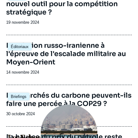
nouvel outil pour la compétition
stratégique ?
Date
19 novembre 2024
de
publication
Image
La relation russo-iranienne à
Éditoriaux
principale
l'épreuve de l'escalade militaire au
Moyen-Orient
Date
14 novembre 2024
de
publication
Image
Les marchés du carbone peuvent-ils
Briefings
principale
faire une percée à la COP29 ?
Image
principale
Date
30 octobre 2024
médiatique
de
publication
La hausse du prix du pétrole reste
Logo