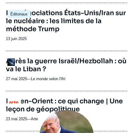
journal,
revue
Image
Les négociations États-Unis/Iran sur
Éditoriaux
ou
principale
le nucléaire : les limites de la
émission
méthode Trump
Date
13 juin 2025
de
publication
URL
Après la guerre Israël/Hezbollah : où
Logo
de
va le Liban ?
Spotify
27 mai 2025
—
Nom
Le monde selon l'Ifri
du
journal,
revue
Moyen-Orient : ce qui change | Une
Logo
ou
leçon de géopolitique
émission
Image
principale
23 mai 2025
—
Nom
Arte
médiatique
du
journal,