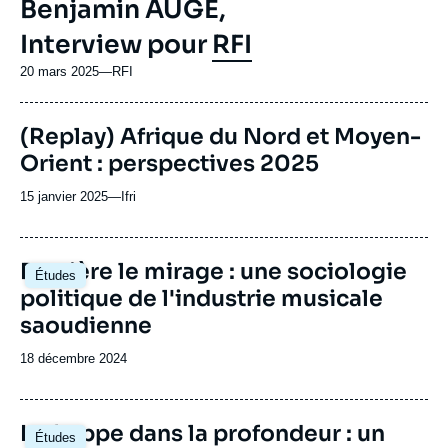
Benjamin AUGÉ,
Interview pour
RFI
20 mars 2025
—
Nom
RFI
du
journal,
(Replay) Afrique du Nord et Moyen-
revue
ou
Orient : perspectives 2025
émission
15 janvier 2025
—
Nom
Ifri
du
journal,
revue
Image
Derrière le mirage : une sociologie
Études
ou
principale
politique de l'industrie musicale
émission
saoudienne
Date
18 décembre 2024
de
publication
Image
La frappe dans la profondeur : un
Études
principale