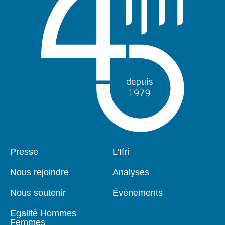
Pied
Presse
Navigation
L'Ifri
de
principale
page
Nous rejoindre
Analyses
Nous soutenir
Événements
Égalité Hommes
Femmes