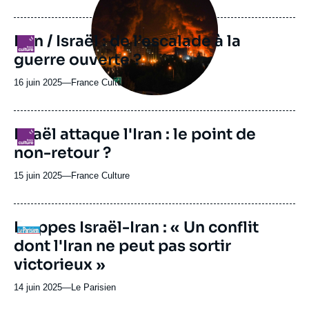
du
journal,
revue
Iran / Israël : de l’escalade à la
Logo
ou
guerre ouverte ?
émission
16 juin 2025
—
Nom
France Culture
du
journal,
revue
Israël attaque l'Iran : le point de
Logo
ou
non-retour ?
émission
15 juin 2025
—
Nom
France Culture
du
journal,
revue
Frappes Israël-Iran : « Un conflit
Logo
ou
dont l'Iran ne peut pas sortir
émission
victorieux »
14 juin 2025
—
Nom
Le Parisien
du