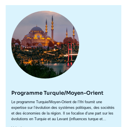
Image
principale
Programme Turquie/Moyen-Orient
Accroche
Le programme Turquie/Moyen-Orient de l’Ifri fournit une
centre
expertise sur l’évolution des systèmes politiques, des sociétés
et des économies de la région. Il se focalise d’une part sur les
évolutions en Turquie et au Levant (influences turque et
iranienne, risque de morcellement des États de la région,