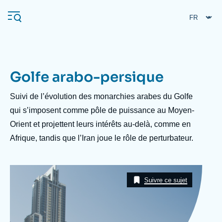
Aller
Panneau de gestion des cookies
au
contenu
principal
Golfe arabo-persique
Navigation
principale
Description
Suivi de l’évolution des monarchies arabes du Golfe
L'Ifri
qui s’imposent comme pôle de puissance au Moyen-
Orient et projettent leurs intérêts au-delà, comme en
Afrique, tandis que l’Iran joue le rôle de perturbateur.
Analyses
À propos de l'Ifri
Recherches fréquentes
Image
Événements
Taxonomie
L'Ifri en bref
Proche-Orient
Suivre ce sujet