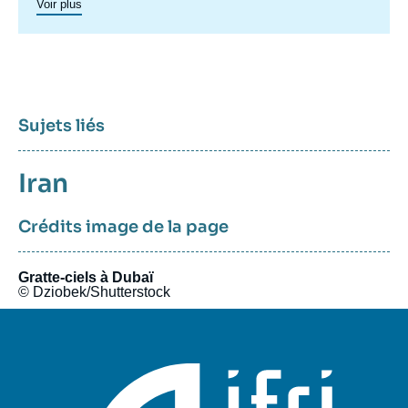
Voir plus
recompositions diplomatiques), et également au Maghreb
(insertion du Maghreb dans les circuits mondiaux, relations
politiques et économiques avec l’Europe et avec l’Afrique sub-
saharienne…).
Sujets liés
Sujets
Iran
associés
Crédits image de la page
Gratte-ciels à Dubaï
© Dziobek/Shutterstock