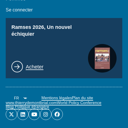
Se connecter
Titre
Ramses 2026, Un nouvel
échiquier
Lien
Acheter
Mentions légales
Plan du site
www.thierrydemontbrial.com
World Policy Conference
Blog Politique étrangère