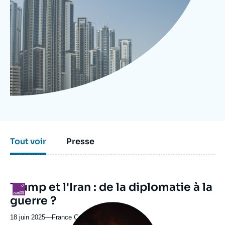
Se connecter
Nous soutenir
Tout voir
Presse
Trump et l'Iran : de la diplomatie à la
Logo
guerre ?
Image
principale
18 juin 2025
—
Nom
France Culture
médiatique