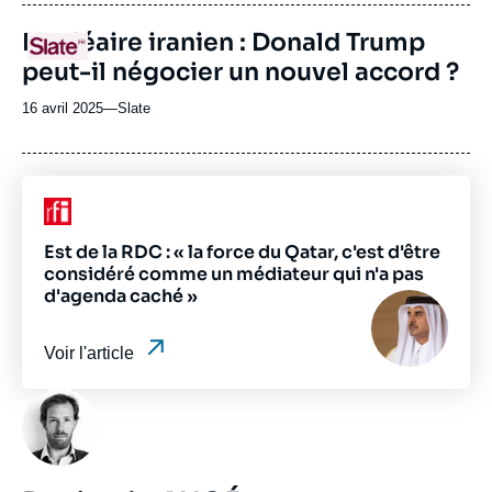
journal,
revue
URL
Nucléaire iranien : Donald Trump
Logo
ou
de
peut-il négocier un nouvel accord ?
Spotify
émission
16 avril 2025
—
Nom
Slate
du
journal,
revue
ou
Logo
émission
Est de la RDC : « la force du Qatar, c'est d'être
considéré comme un médiateur qui n'a pas
d'agenda caché »
Image
principale
médiatique
Voir l'article
Photo