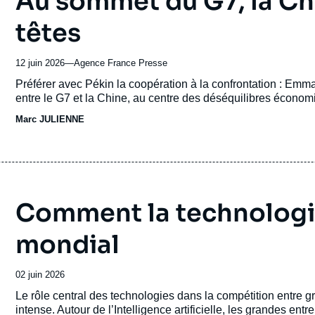
Au sommet du G7, la Ch
têtes
12 juin 2026
—
Nom
Agence France Presse
du
Accroche
Préférer avec Pékin la coopération à la confrontation : Em
journal,
entre le G7 et la Chine, au centre des déséquilibres écono
revue
Marc JULIENNE
ou
émission
Comment la technologie
mondial
Date
02 juin 2026
de
Accroche
Le rôle central des technologies dans la compétition entre g
publication
intense. Autour de l’Intelligence artificielle, les grandes en