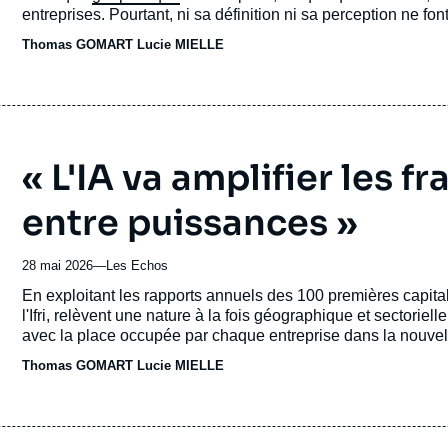
publication
entreprises. Pourtant, ni sa définition ni sa perception ne fon
Thomas GOMART
Lucie MIELLE
« L'IA va amplifier les f
entre puissances »
28 mai 2026
—
Nom
Les Echos
du
Accroche
En exploitant les rapports annuels des 100 premières capita
journal,
l'Ifri, relèvent une nature à la fois géographique et sectorie
revue
avec la place occupée par chaque entreprise dans la nouvelle
ou
Thomas GOMART
émission
Lucie MIELLE