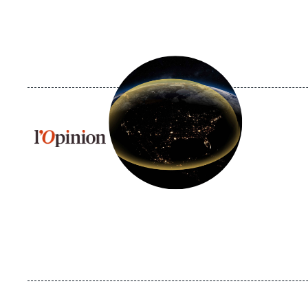
Image
principale
médiatique
Logo