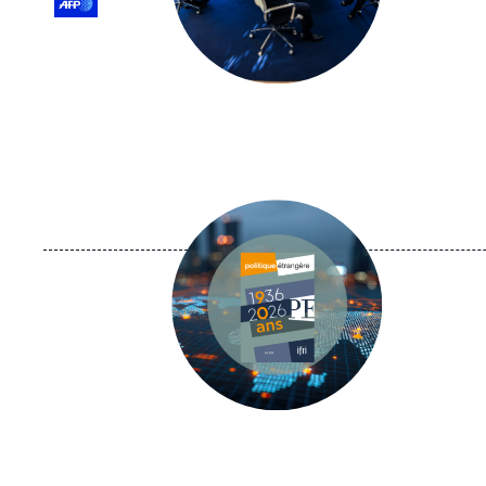
Image
principale