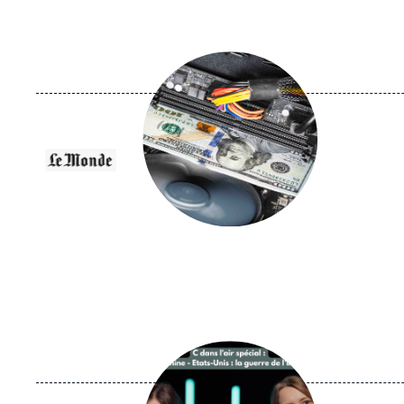
Image
principale
médiatique
Logo
Image
principale
médiatique