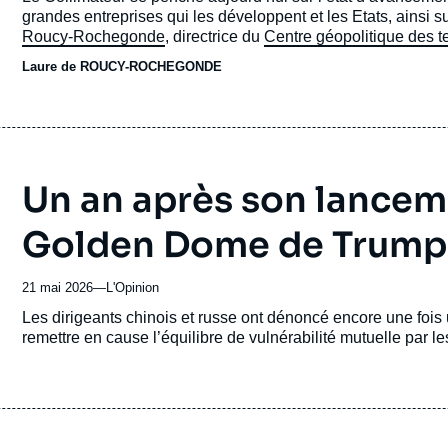
journal,
grandes entreprises qui les développent et les Etats, ainsi su
revue
Roucy-Rochegonde
, directrice du
Centre géopolitique des te
ou
l’intelligence artificielle. Quand les machines prennent les 
Laure de ROUCY-ROCHEGONDE
émission
Un an après son lanceme
Golden Dome de Trump 
21 mai 2026
—
Nom
L'Opinion
du
Accroche
Les dirigeants chinois et russe ont dénoncé encore une fois 
journal,
remettre en cause l’équilibre de vulnérabilité mutuelle par l
revue
ou
émission