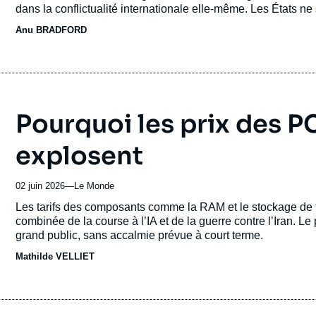
dans la conflictualité internationale elle-même. Les États n
Dans la compétition internationale, l’Europe dispose de cartes 
Anu BRADFORD
coopération internationale à réinventer.
Pourquoi les prix des P
explosent
02 juin 2026
—
Nom
Le Monde
du
Accroche
Les tarifs des composants comme la RAM et le stockage de 
journal,
combinée de la course à l’IA et de la guerre contre l’Iran. 
revue
grand public, sans accalmie prévue à court terme.
ou
Mathilde VELLIET
émission