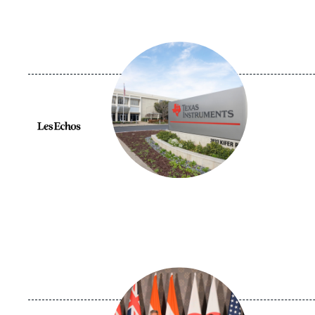
Image
principale
médiatique
Logo
Image
principale
médiatique