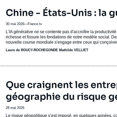
Chine - États-Unis : la g
30 mai 2026
—
Nom
France.tv
du
Accroche
L'IA générative ne se contente pas d'accroître la productivité :
journal,
richesse et fissure les fondations de notre modèle social. De
revue
nouvelle course mondiale s'engage entre ceux qui conçoivent 
ou
maîtrisent et celles qui la subissent. En Chine, des enfants so
Laure de ROUCY-ROCHEGONDE
émission
Mathilde VELLIET
avant de créer et se découvre spectatrice d'une bataille qui
Silicon Valley, un nouveau pouvoir s'impose, celui d'une tech
demain, tout gouverner.
Que craignent les entre
géographie du risque g
Date
28 mai 2026
de
Accroche
Le risque
géopolitique
s’est imposé, en quelques années, co