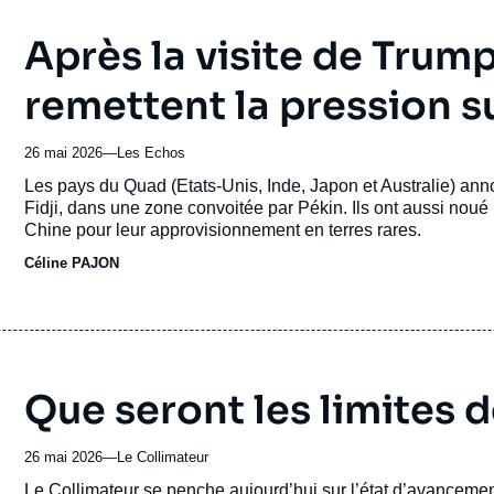
Après la visite de Trump
remettent la pression s
26 mai 2026
—
Nom
Les Echos
du
Accroche
Les pays du Quad (Etats-Unis, Inde, Japon et Australie) annon
journal,
Fidji, dans une zone convoitée par Pékin. Ils ont aussi noué 
revue
Chine pour leur approvisionnement en terres rares.
ou
Céline PAJON
émission
Que seront les limites de
26 mai 2026
—
Nom
Le Collimateur
du
Accroche
Le Collimateur se penche aujourd’hui sur l’état d’avancement