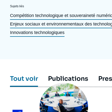
Jeudi 17 septembre 2026 17:30
Partenariats et réseaux
Intelligence artificielle
Sujets liés
Compétition technologique et souveraineté numéri
Nous soutenir en tant que professionnel
Guerre en Ukraine
Enjeux sociaux et environnementaux des technolo
OTAN
Innovations technologiques
Tout voir
Publications
Pre
Image
principale
médiatique
Logo