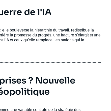
uerre de l'IA
 elle bouleverse la hiérarchie du travail, redistribue la
rrière la promesse du progrès, une fracture s'élargit et une
l'IA et ceux qu'elle remplace, les nations qui la
nt initiés à l'IA dès 6 ans. L'Europe, elle, tente de réguler
 se joue sans elle. Pendant ce temps, au coeur de la
nologie qui prétend tout optimiser, mais pourrait bien,
prises ? Nouvelle
éopolitique
mme une variable centrale de la stratégie des