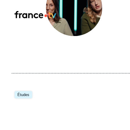
Logo
Image
principale
Études