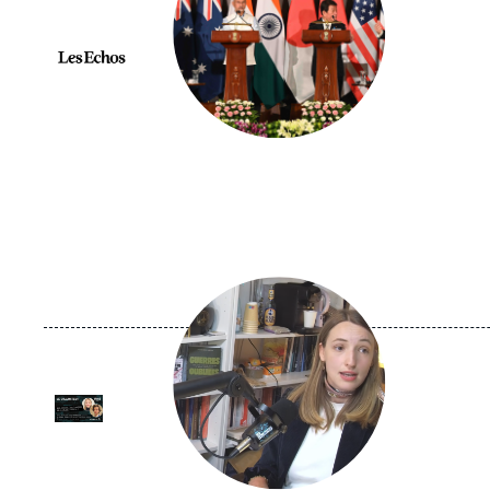
Logo
Image
principale
médiatique
Logo