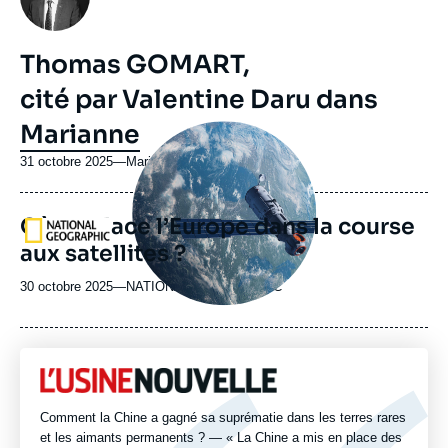
Thomas GOMART,
cité par Valentine Daru dans
Marianne
Image
principale
médiatique
31 octobre 2025
—
Nom
Marianne
du
journal,
Où se place l’Europe dans la course
revue
Logo
ou
aux satellites ?
émission
30 octobre 2025
—
Nom
NATIONAL GEOGRAPHIC
du
journal,
revue
ou
Logo
émission
Comment la Chine a gagné sa suprématie dans les terres rares
et les aimants permanents ? — « La Chine a mis en place des