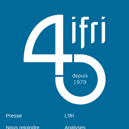
Pied
Presse
Navigation
L'Ifri
de
principale
page
Nous rejoindre
Analyses