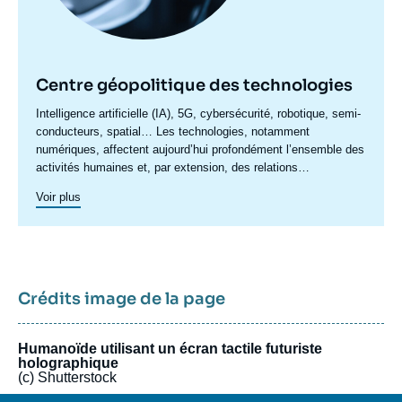
Centre géopolitique des technologies
Accroche
Intelligence artificielle (IA), 5G, cybersécurité, robotique, semi-
centre
conducteurs, spatial… Les technologies, notamment
numériques, affectent aujourd’hui profondément l’ensemble des
activités humaines et, par extension, des relations
internationales. Les enjeux politiques, stratégiques,
Voir plus
économiques et sociaux qui en découlent se manifestent à des
échelles politiques multiples où se mêlent États, organisations
internationales et entreprises privées. Les dynamiques de
concurrence et de coopération internationales s’en trouvent
transformées. C’est pour répondre à ces enjeux que l’Ifri a
lancé en 2020 le Centre géopolitique des technologies,
Crédits image de la page
proposant une approche résolument européenne des enjeux
internationaux liés aux technologies dites critiques.
Humanoïde utilisant un écran tactile futuriste
holographique
(c) Shutterstock