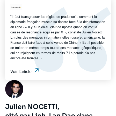
ou
Logo
émission
"Il faut transgresser les règles de prudence" : comment la
diplomatie française muscle sa riposte face à la désinformation
en ligne - « Il y a un enjeu clair de riposte quand on voit la
caisse de résonance acquise par X », constate Julien Nocetti.
En plus des menaces informationnelles russe et américaine, la
France doit faire face à celle venue de Chine, « Est-il possible
de traiter en même temps toutes ces menaces géopolitiques,
qui se rejoignent en termes de récits ? La parade n'a pas
encore été trouvée. »
Voir l'article
Photo
Julien NOCETTI,
cité par Linh-Lan Dao dans