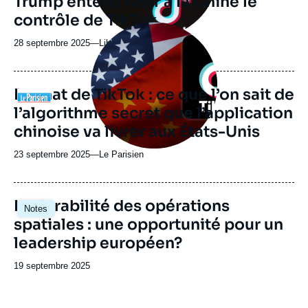
Trump entend ravir à la Chine le
émission
contrôle de TikTok
Image
principale
28 septembre 2025
—
Nom
Libération
médiatique
du
journal,
revue
Rachat de TikTok : ce que l’on sait de
Logo
ou
l’algorithme secret que l’application
émission
chinoise va livrer aux États-Unis
23 septembre 2025
—
Nom
Le Parisien
du
journal,
revue
Image
La durabilité des opérations
Notes
ou
principale
spatiales : une opportunité pour un
émission
leadership européen?
Date
19 septembre 2025
de
publication