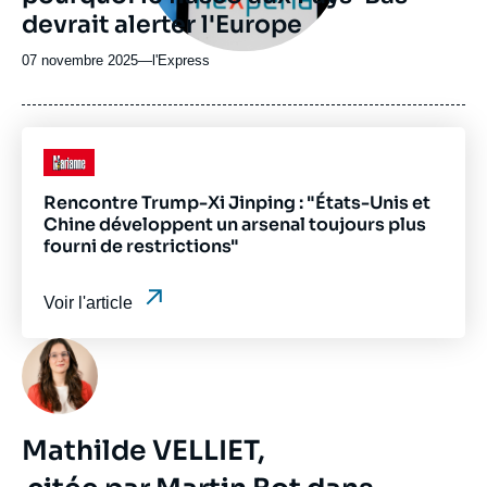
émission
devrait alerter l'Europe
07 novembre 2025
—
Nom
l'Express
du
journal,
revue
ou
Logo
émission
Rencontre Trump-Xi Jinping : "États-Unis et
Chine développent un arsenal toujours plus
fourni de restrictions"
Voir l'article
Photo
Mathilde VELLIET,