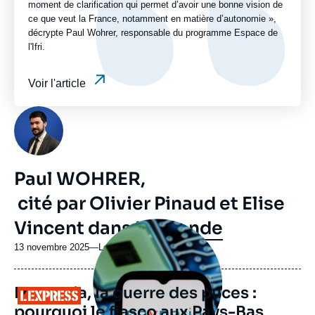
moment de clarification qui permet d’avoir une bonne vision de
ce que veut la France, notamment en matière d’autonomie »,
décrypte Paul Wohrer, responsable du programme Espace de
l'Ifri.
Voir l'article
Photo
Paul WOHRER,
cité par Olivier Pinaud et Elise
Vincent dans
Le Monde
Image
principale
médiatique
13 novembre 2025
—
Nom
Le Monde
du
journal,
Nexperia, la guerre des puces :
revue
Logo
ou
pourquoi le fiasco aux Pays-Bas