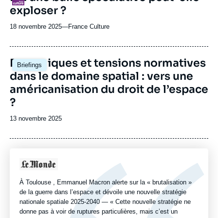
exploser ?
18 novembre 2025
—
Nom
France Culture
du
journal,
revue
Image
Dynamiques et tensions normatives
Briefings
ou
principale
dans le domaine spatial : vers une
émission
américanisation du droit de l’espace
?
Date
13 novembre 2025
de
publication
Logo
À Toulouse , Emmanuel Macron alerte sur la « brutalisation »
de la guerre dans l’espace et dévoile une nouvelle stratégie
nationale spatiale 2025-2040 — « Cette nouvelle stratégie ne
donne pas à voir de ruptures particulières, mais c’est un