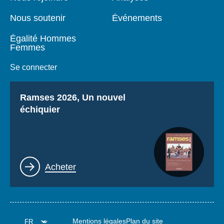
Nous soutenir
Événements
Égalité Hommes
Femmes
Se connecter
Titre
Ramses 2026, Un nouvel
échiquier
Lien
Acheter
Mentions légales
Plan du site