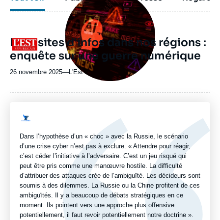
principale
médiatique
Faux sites d'infos dans nos régions :
Logo
enquête sur une guerre numérique
26 novembre 2025
—
Nom
L'Est Républicain
du
journal,
revue
ou
Logo
émission
Dans l’hypothèse d’un « choc » avec la Russie, le scénario
d’une crise cyber n’est pas à exclure. « Attendre pour réagir,
c’est céder l’initiative à l’adversaire. C’est un jeu risqué qui
peut être pris comme une manœuvre hostile. La difficulté
d’attribuer des attaques crée de l’ambiguïté. Les décideurs sont
soumis à des dilemmes. La Russie ou la Chine profitent de ces
ambiguïtés. Il y a beaucoup de débats stratégiques en ce
moment. Ils pointent vers une approche plus offensive
potentiellement, il faut revoir potentiellement notre doctrine ».