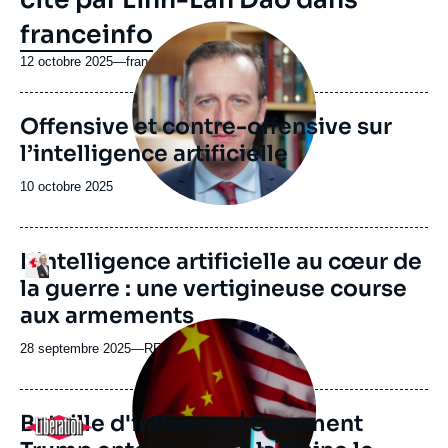
franceinfo
Image
principale
12 octobre 2025
—
Nom
franceinfo
du
journal,
Offensive et contre-offensive sur
revue
ou
l’intelligence artificielle
émission
Date
10 octobre 2025
de
publication
L’intelligence artificielle au cœur de
Logo
la guerre : une vertigineuse course
aux armements
Image
principale
28 septembre 2025
—
Nom
RFI
médiatique
du
journal,
revue
Bataille d'influence┃Comment
Logo
ou