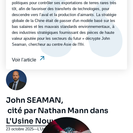
politiques pour contrôler ses exportations de terres rares très
tôt, afin de favoriser des transferts de technologies, pour
descendre vers l’aval et la production d’aimants. La stratégie
globale de la Chine était de passer d'un modèle basé sur les
bas salaires et les mauvais standards environnementaux, à
des industries stratégiques fournissant des pièces de haute
valeur ajoutée pour les secteurs du futur » décrypte John
Seaman, chercheur au centre Asie de l'Ifri.
Voir l'article
Photo
John SEAMAN,
cité par Nathan Mann dans
L'Usine Nouvelle
Image
principale
médiatique
23 octobre 2025
—
Nom
L'Usine Nouvelle