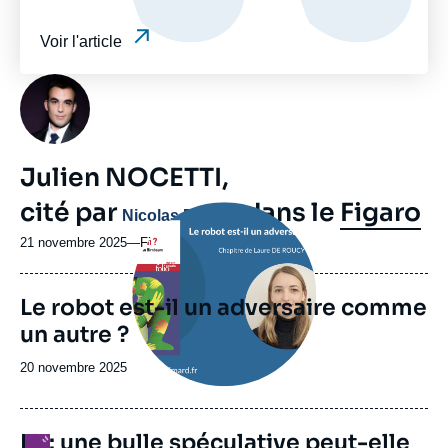
Voir l'article
Photo
Julien NOCETTI,
cité par
dans le
Figaro
Image
Nicolas Barotte
principale
21 novembre 2025
—
Nom
Figaro
du
journal,
Le robot est-il un adversaire comme
revue
ou
un autre ?
émission
Date
20 novembre 2025
de
publication
IA : une bulle spéculative peut-elle
Logo