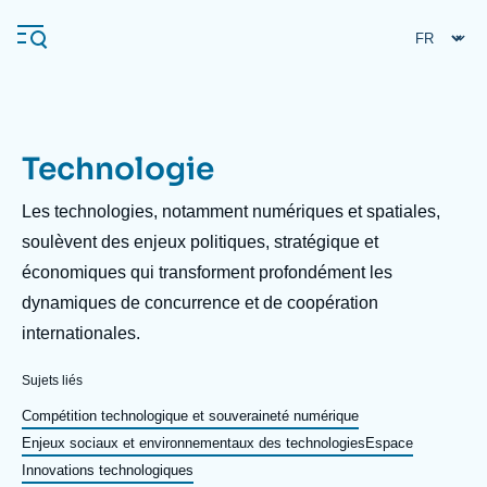
Aller
Panneau de gestion des cookies
au
contenu
principal
Technologie
Navigation
principale
Description
Les technologies, notamment numériques et spatiales,
L'Ifri
soulèvent des enjeux politiques, stratégique et
économiques qui transforment profondément les
dynamiques de concurrence et de coopération
Analyses
internationales.
À propos de l'Ifri
Recherches fréquentes
Sujets liés
Événements
L'Ifri en bref
Proche-Orient
Compétition technologique et souveraineté numérique
Enjeux sociaux et environnementaux des technologies
Espace
Innovations technologiques