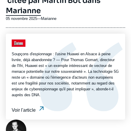
citée par Martin Bot dans
Marianne
05 novembre 2025
—
Nom
Marianne
du
journal,
revue
Logo
ou
émission
Soupçons d'espionnage : l'usine Huawei en Alsace à peine
livrée, déjà abandonnée ? — Pour Thomas Gomart, directeur
de l'Ifri, Huawei est « un exemple intéressant de vecteur de
menace potentielle sur notre souveraineté ». La technologie 5G
reste un « domaine où l'émergence d'acteurs non européens
est une fragilité pour nos sociétés, notamment au regard des
enjeux de cyberespionnage qu'il peut impliquer », abonde-t-il
auprès des DNA.
Voir l'article
Photo