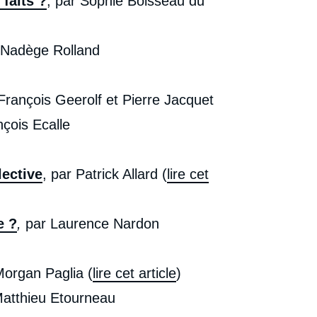
 faits ?
, par Sophie Boisseau du
Copier
cation
 Nadège Rolland
François Geerolf et Pierre Jacquet
nçois Ecalle
lective
, par Patrick Allard (
lire cet
e ?
,
par Laurence Nardon
Morgan Paglia (
lire cet article
)
Matthieu Etourneau