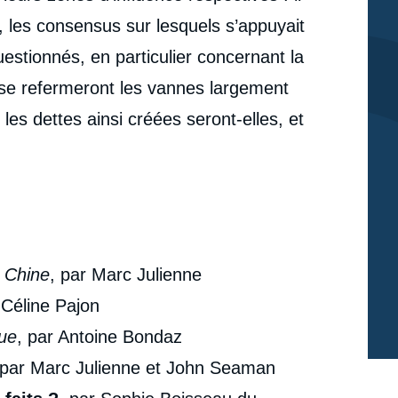
, les consensus sur lesquels s’appuyait
uestionnés, en particulier concernant la
 se refermeront les vannes largement
 les dettes ainsi créées seront-elles, et
a Chine
, par Marc Julienne
 Céline Pajon
que
, par Antoine Bondaz
e
 par Marc Julienne et John Seaman
« L'Asie de l'Est face à la Chine », Sommaires
erture
(présentation du numéro), Ifri, 7 juin 2021.