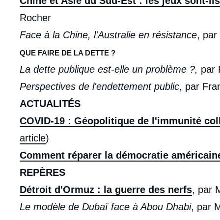
Chine et Asie du Sud-Est : les jeux sont-ils
de
la
Rocher
publi
Face à la Chine, l'Australie en résistance
, par
QUE FAIRE DE LA DETTE ?
La dette publique est-elle un problème ?,
par 
Perspectives de l'endettement public
, par Fra
ACTUALITÉS
COVID-19 : Géopolitique de l'immunité col
article
)
Comment réparer la démocratie américain
REPÈRES
Détroit d'Ormuz : la guerre des nerfs
, par 
Le modèle de Dubaï face à Abou Dhabi
, par 