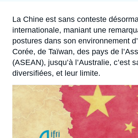
Jeudi 17 septembre 2026 17:30
Partenariats et réseaux
Intelligence artificielle
Accroche
La Chine est sans conteste désorma
Nous soutenir en tant que professionnel
Guerre en Ukraine
internationale, maniant une remarqua
OTAN
postures dans son environnement d’A
Corée, de Taïwan, des pays de l’Ass
(ASEAN), jusqu’à l’Australie, c’est sai
diversifiées, et leur limite.
Image
principale