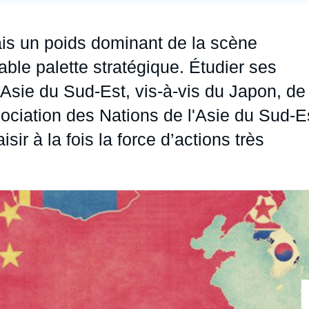
Ramses
Europe
R
S
is un poids dominant de la scène
Politique étrangère
Russie - Eurasie
D
T
ble palette stratégique. Étudier ses
Podcast
Afrique du Nord et Moyen-Orient
sie du Sud-Est, vis-à-vis du Japon, de 
ociation des Nations de l'Asie du Sud-E
sir à la fois la force d’actions très