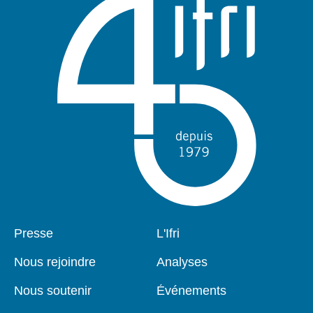
Pied
Presse
Navigation
L'Ifri
de
principale
page
Nous rejoindre
Analyses
Nous soutenir
Événements