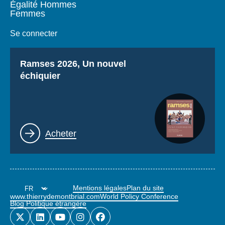
Égalité Hommes
Femmes
Se connecter
Titre
Ramses 2026, Un nouvel
échiquier
Lien
Acheter
Mentions légales
Plan du site
www.thierrydemontbrial.com
World Policy Conference
Blog Politique étrangère