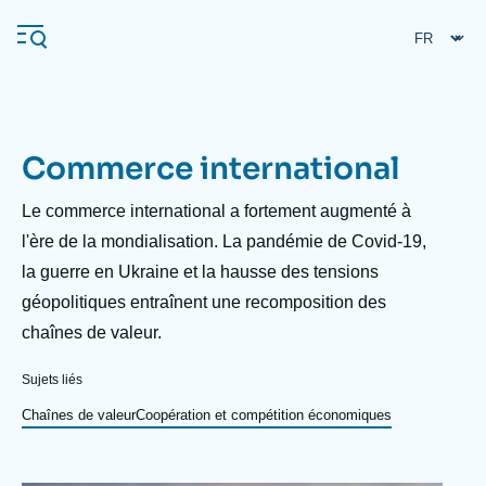
Aller
Panneau de gestion des cookies
au
contenu
principal
Commerce international
Navigation
principale
Description
Le commerce international a fortement augmenté à
L'Ifri
l'ère de la mondialisation. La pandémie de Covid-19,
la guerre en Ukraine et la hausse des tensions
géopolitiques entraînent une recomposition des
Analyses
chaînes de valeur.
À propos de l'Ifri
Recherches fréquentes
Sujets liés
Événements
L'Ifri en bref
Proche-Orient
Chaînes de valeur
Coopération et compétition économiques