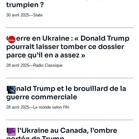
trumpien ?
30 avril 2025
—
Nom
Slate
du
journal,
revue
URL
Guerre en Ukraine : « Donald Trump
Logo
ou
de
pourrait laisser tomber ce dossier
Spotify
émission
parce qu’il en a assez »
28 avril 2025
—
Nom
Radio Classique
du
journal,
revue
URL
Donald Trump et le brouillard de la
Logo
ou
de
guerre commerciale
Spotify
émission
28 avril 2025
—
Nom
Le monde selon l'Ifri
du
journal,
revue
De l'Ukraine au Canada, l'ombre
Logo
ou
portée de Trump
émission