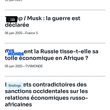
de
publication
Trump / Musk : la guerre est
Logo
déclarée
06 juin 2025
—
Nom
France 5
du
journal,
revue
Comment la Russie tisse-t-elle sa
Logo
ou
toile économique en Afrique ?
émission
05 juin 2025
—
Nom
TV5MONDE
du
journal,
revue
Image
Les effets contradictoires des
Briefings
ou
principale
sanctions occidentales sur les
émission
relations économiques russo-
africaines