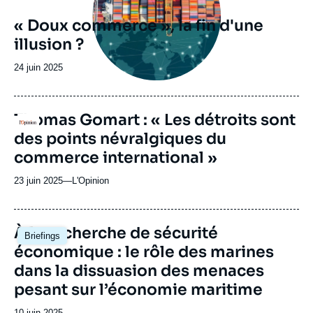
« Doux commerce », la fin d'une
illusion ?
Date
24 juin 2025
de
publication
URL
Thomas Gomart : « Les détroits sont
Logo
de
des points névralgiques du
Dailymotion
commerce international »
23 juin 2025
—
Nom
L'Opinion
du
journal,
revue
Image
À la recherche de sécurité
Briefings
ou
principale
économique : le rôle des marines
émission
dans la dissuasion des menaces
pesant sur l’économie maritime
Date
10 juin 2025