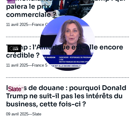
paiera le prix de la guerre
émission
commerciale ?
Image
principale
11 avril 2025
—
Nom
France Culture
médiatique
du
journal,
revue
Trump : l'Amérique est-elle encore
Logo
ou
crédible ?
émission
11 avril 2025
—
Nom
France 5
du
journal,
revue
URL
Droits de douane : pourquoi Donald
Logo
ou
de
Trump ne suit-il pas les intérêts du
Spotify
émission
business, cette fois-ci ?
09 avril 2025
—
Nom
Slate
du
journal,
revue