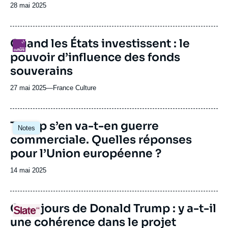
Date
28 mai 2025
de
publication
Quand les États investissent : le
Logo
pouvoir d’influence des fonds
souverains
27 mai 2025
—
Nom
France Culture
du
journal,
revue
Image
Trump s’en va-t-en guerre
Notes
ou
principale
commerciale. Quelles réponses
émission
pour l’Union européenne ?
Date
14 mai 2025
de
publication
URL
Cent jours de Donald Trump : y a-t-il
Logo
de
une cohérence dans le projet
Spotify