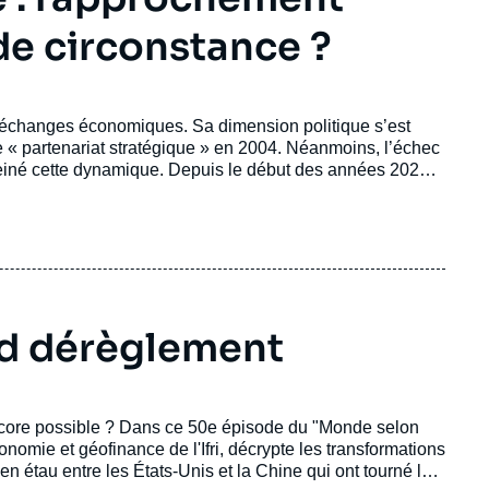
de circonstance ?
ux échanges économiques. Sa dimension politique s’est
 « partenariat stratégique » en 2004. Néanmoins, l’échec
reiné cette dynamique. Depuis le début des années 2020,
latéral connaît une nouvelle accélération.
and dérèglement
encore possible ? Dans ce 50e épisode du "Monde selon
conomie et géofinance de l'Ifri, décrypte les transformations
n étau entre les États-Unis et la Chine qui ont tourné le