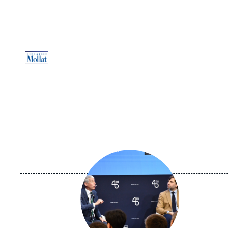
Logo
Image
principale
médiatique