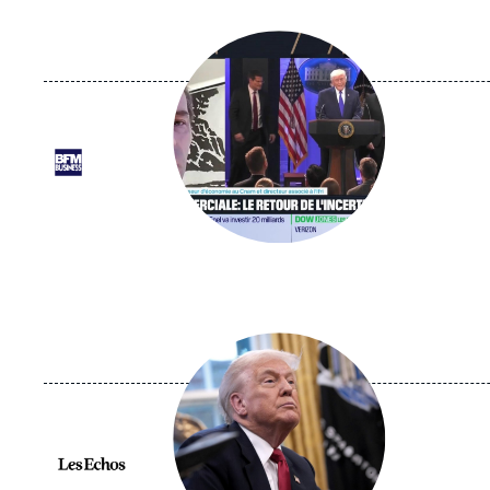
Image
principale
médiatique
Logo
Image
principale
médiatique
Logo