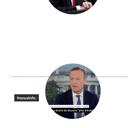
Image
principale
médiatique
Logo