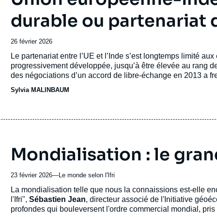
durable ou partenariat 
Date
26 février 2026
de
Accroche
Le partenariat entre l’UE et l’Inde s’est longtemps limité a
publication
progressivement développée, jusqu’à être élevée au rang de
des négociations d’un accord de libre-échange en 2013 a f
dans un contexte géopolitique incertain, le rapprochement bi
Sylvia MALINBAUM
Mondialisation : le gr
23 février 2026
—
Nom
Le monde selon l'Ifri
du
Accroche
La mondialisation telle que nous la connaissions est-elle 
journal,
l'Ifri",
Sébastien Jean
, directeur associé de l'Initiative géoé
revue
profondes qui bouleversent l'ordre commercial mondial, pris e
ou