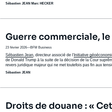
dos aux règles multilatérales.
Sébastien JEAN
émission
Marc HECKER
Guerre commerciale, le 
23 février 2026
—
Nom
BFM Business
du
Accroche
Sébastien Jean
, directeur associé de l'
Initiative géoéconomi
journal,
de Donald Trump à la suite de la décision de la Cour suprêm
revue
revers juridique majeur qui ne met toutefois pas fin aux ten
ou
Sébastien JEAN
émission
Droits de douane : « Ce