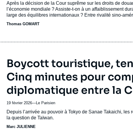
du
Accroche
Après la décision de la Cour suprême sur les droits de do
journal,
l’économie mondiale ? Assiste-t-on à un affaiblissement dur
revue
large des équilibres internationaux ? Entre rivalité sino-amér
ou
mondialisation, où va le capitalisme mondial ?
Thomas GOMART
émission
Boycott touristique, te
Cinq minutes pour comp
diplomatique entre la C
19 février 2026
—
Nom
Le Parisien
du
Accroche
Depuis l’arrivée au pouvoir à Tokyo de Sanae Takaichi, les r
journal,
la question de Taïwan.
revue
Marc JULIENNE
ou
émission