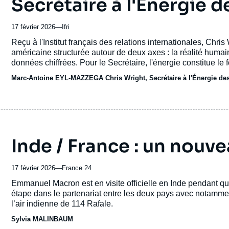
Secrétaire à l'Énergie d
17 février 2026
—
Nom
Ifri
du
Accroche
Reçu à l'Institut français des relations internationales, Chri
journal,
américaine structurée autour de deux axes : la réalité humai
revue
données chiffrées. Pour le Secrétaire, l'énergie constitue le
ou
de l'espérance de vie à l'échelle mondiale. Sa doctrine re
Marc-Antoine EYL-MAZZEGA
émission
Chris Wright, Secrétaire à l'Énergie de
américaine — non pas seulement l'indépendance, mais la cap
intérieurs, réindustrialiser le pays et soutenir les alliés des É
Inde / France : un nouve
17 février 2026
—
Nom
France 24
du
Accroche
Emmanuel Macron est en visite officielle en Inde pendant qua
journal,
étape dans le partenariat entre les deux pays avec notammen
revue
l’air indienne de 114 Rafale.
ou
Sylvia MALINBAUM
émission