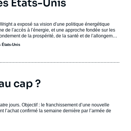
es États-Unis
s Wright a exposé sa vision d'une politique énergétique
ne de l'accès à l'énergie, et une approche fondée sur les
 fondement de la prospérité, de la santé et de l'allongement
pose sur une ambition de "dominance énergétique"
s États-Unis
acité à produire massivement afin de réduire les coûts
tats-Unis.
au cap ?
tre jours. Objectif : le franchissement d’une nouvelle
t l’achat confirmé la semaine dernière par l’armée de