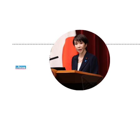
Image
principale
médiatique
Logo