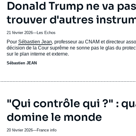
Donald Trump ne va pas d
trouver d'autres instru
21 février 2026
—
Nom
Les Echos
du
Accroche
Pour
Sébastien Jean
, professeur au CNAM et directeur assoc
journal,
décision de la Cour suprême ne sonne pas le glas du protecti
revue
sur le plan interne et externe.
ou
Sébastien JEAN
émission
"Qui contrôle qui ?" : q
domine le monde
20 février 2026
—
Nom
France info