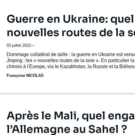
Guerre en Ukraine: quel 
nouvelles routes de la s
03 juillet 2022
—
Accroche
Dommage collatéral de taille : la guerre en Ukraine est venu
Jinping : les « nouvelles routes de la soie ». En particulier la
chinois à l'Europe, via le Kazakhstan, la Russie et la Biélo
grandissant ces dernières années. Les explications de Françoi
Françoise NICOLAS
français des relations internationales.
Après le Mali, quel en
l’Allemagne au Sahel ?