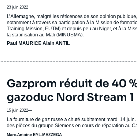
Date
23 juin 2022
de
Accroche
L’Allemagne, malgré les réticences de son opinion publique
publication
notamment à travers sa participation à la Mission de format
Training Mission
, EUTM) et depuis peu au Niger, et à la Mis
la stabilisation au Mali (MINUSMA).
Paul MAURICE
Alain ANTIL
Gazprom réduit de 40 % 
gazoduc Nord Stream 1
15 juin 2022
—
Accroche
La fourniture de gaz russe a chuté subitement mardi 14 juin.
des pièces du groupe Siemens en cours de réparation au Ca
Marc-Antoine EYL-MAZZEGA