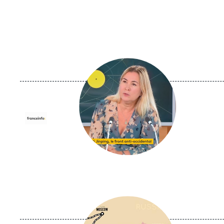
Image
principale
médiatique
Logo
Image
principale
médiatique