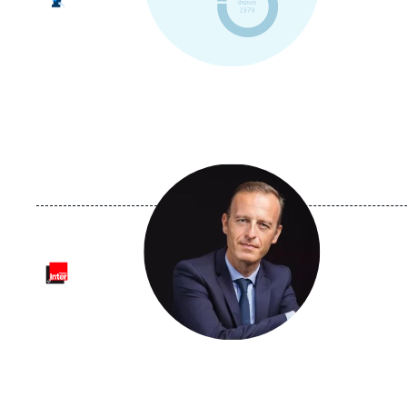
Image
principale
médiatique
Logo