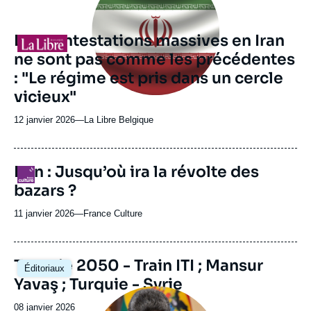
Les contestations massives en Iran
Logo
ne sont pas comme les précédentes
: "Le régime est pris dans un cercle
vicieux"
12 janvier 2026
—
Nom
La Libre Belgique
du
journal,
revue
Iran : Jusqu’où ira la révolte des
Logo
ou
bazars ?
émission
11 janvier 2026
—
Nom
France Culture
du
journal,
revue
Image
Turquie 2050 - Train ITI ; Mansur
Éditoriaux
ou
principale
Yavaş ; Turquie - Syrie
émission
Image
principale
Date
08 janvier 2026