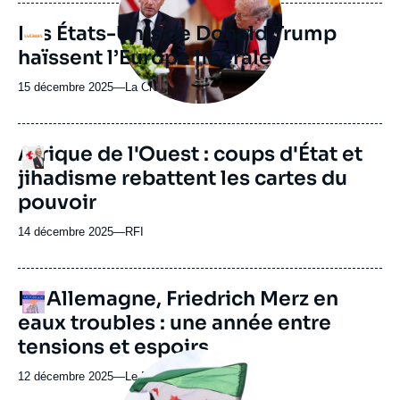
journal,
revue
Les États-Unis de Donald Trump
Logo
ou
haïssent l’Europe libérale
émission
15 décembre 2025
—
Nom
La Croix
du
journal,
revue
Afrique de l'Ouest : coups d'État et
Logo
ou
jihadisme rebattent les cartes du
émission
pouvoir
14 décembre 2025
—
Nom
RFI
du
journal,
revue
URL
En Allemagne, Friedrich Merz en
Logo
ou
de
eaux troubles : une année entre
Spotify
émission
tensions et espoirs
Image
principale
12 décembre 2025
—
Nom
Le Podkast
médiatique
du