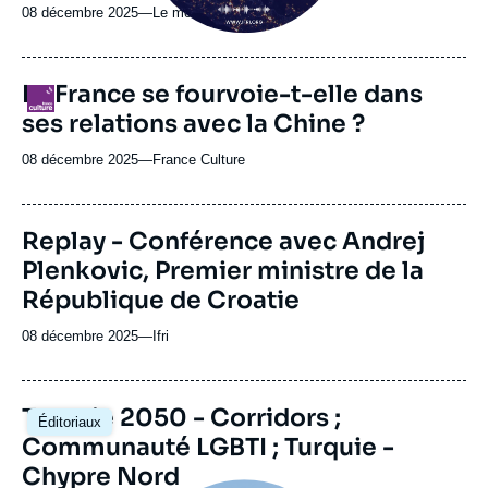
08 décembre 2025
—
Nom
Le monde selon l'Ifri
du
journal,
revue
La France se fourvoie-t-elle dans
Logo
ou
ses relations avec la Chine ?
émission
08 décembre 2025
—
Nom
France Culture
du
journal,
revue
Replay - Conférence avec Andrej
ou
Plenkovic, Premier ministre de la
émission
République de Croatie
08 décembre 2025
—
Nom
Ifri
du
journal,
revue
Image
Turquie 2050 - Corridors ;
Éditoriaux
ou
principale
Communauté LGBTI ; Turquie -
émission
Chypre Nord