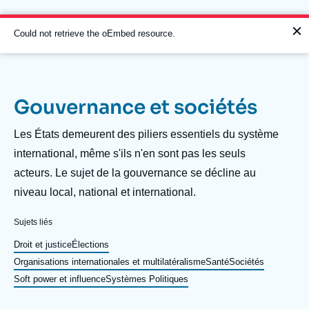
Aller
Panneau de gestion des cookies
au
contenu
Message
Could not retrieve the oEmbed resource.
principal
d'erreur
Gouvernance et sociétés
Navigation
principale
Description
Les États demeurent des piliers essentiels du système
L'Ifri
international, même s'ils n'en sont pas les seuls
acteurs. Le sujet de la gouvernance se décline au
niveau local, national et international.
Analyses
À propos de l'Ifri
Recherches fréquentes
Sujets liés
Événements
Droit et justice
Élections
L'Ifri en bref
Proche-Orient
Organisations internationales et multilatéralisme
Santé
Sociétés
Soft power et influence
Systèmes Politiques