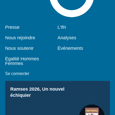
Pied
Presse
Navigation
L'Ifri
de
principale
page
Nous rejoindre
Analyses
Nous soutenir
Événements
Égalité Hommes
Femmes
Se connecter
Titre
Ramses 2026, Un nouvel
échiquier