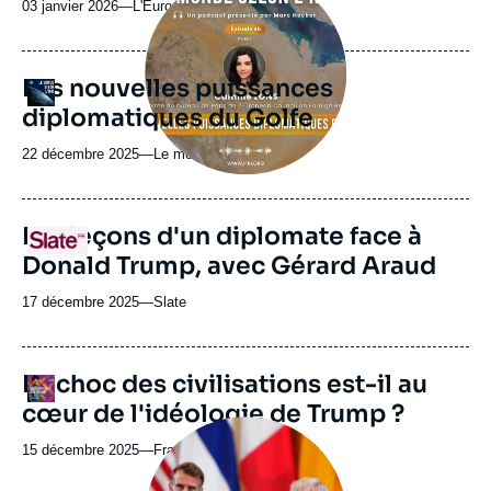
03 janvier 2026
—
Nom
L'Europe
médiatique
du
journal,
revue
Les nouvelles puissances
Logo
ou
diplomatiques du Golfe
émission
22 décembre 2025
—
Nom
Le monde selon l'Ifri
du
journal,
revue
URL
Les leçons d'un diplomate face à
Logo
ou
de
Donald Trump, avec Gérard Araud
Spotify
émission
17 décembre 2025
—
Nom
Slate
du
journal,
revue
Le choc des civilisations est-il au
Logo
ou
cœur de l'idéologie de Trump ?
émission
Image
principale
15 décembre 2025
—
Nom
France Culture
médiatique
du