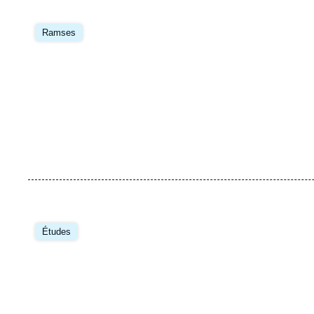
Image
principale
Ramses
Image
principale
Études