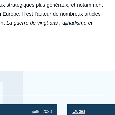
eux stratégiques plus généraux, et notamment
n Europe. Il est l’auteur de nombreux articles
ont
La guerre de vingt ans : djihadisme et
it avec Marc Hecker, (Robert Laffont, Prix du
Études
Date
juillet 2023