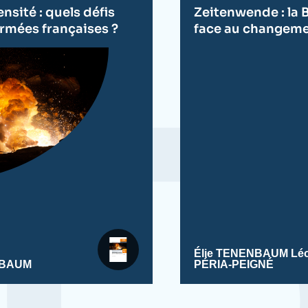
de
nsité : quels défis
Zeitenwende : la
publication
armées françaises ?
face au changeme
Élie TENENBAUM
Lé
NBAUM
PÉRIA-PEIGNÉ