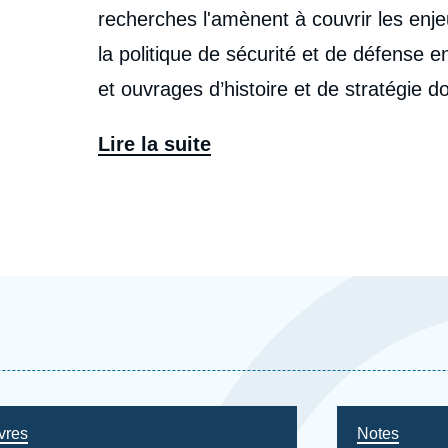
recherches l'amènent à couvrir les enj
la politique de sécurité et de défense e
et ouvrages d’histoire et de stratégie d
contre-terrorisme au XXI
e
siècle
, coécr
Lire la suite
Livre Géopolitique 2021).
vres
Notes