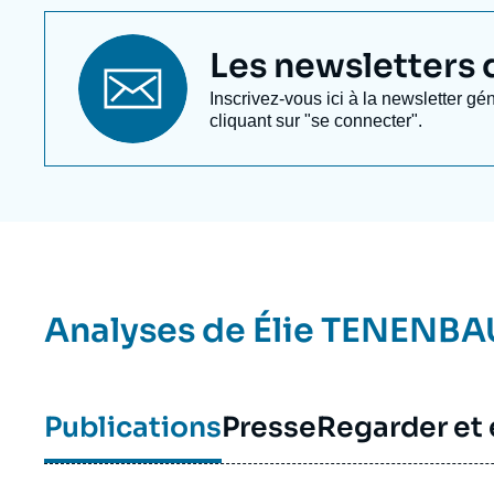
Titre
Les newsletters de
newsletter
Texte
Inscrivez-vous ici à la newsletter gé
Newsletter
cliquant sur "se connecter".
Analyses de
Élie TENENB
Publications
Presse
Regarder et