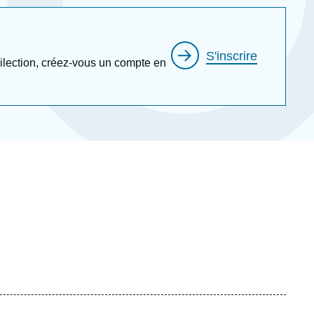
S'inscrire
édilection, créez-vous un compte en