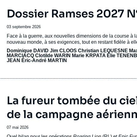
Dossier Ramses 2027 N° 
Date
03 septembre 2026
de
Accroche
Face à la guerre, aux nouvelles dimensions de la course à l
publication
nouveau monde, à ses exigences, tout en restant fidèle à e
Dominique DAVID
Jim CLOOS Christian LEQUESNE Ma
MARCIACQ Clotilde WARIN
Marie KRPATA
Élie TENEN
JEAN
Éric-André MARTIN
La fureur tombée du cie
de la campagne aérienne
Date
07 mai 2026
de
Accroche
Quel bilan pour les opérations
Roaring Lion
(RL) et
Epic Fu