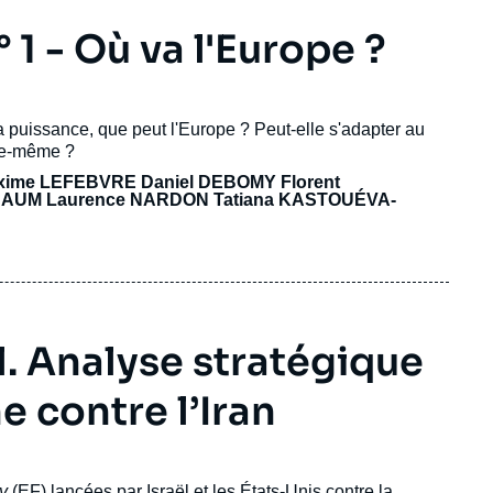
1 - Où va l'Europe ?
a puissance, que peut l'Europe ? Peut-elle s'adapter au
lle-même ?
xime LEFEBVRE Daniel DEBOMY Florent
BAUM
Laurence NARDON
Tatiana KASTOUÉVA-
l. Analyse stratégique
 contre l’Iran
ry
(EF) lancées par
Israël
et les
États-Unis
contre la