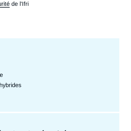
rité
de l'Ifri
ecrutement
écurité - Défense
ocuments de référence
echnologie
ne
hybrides