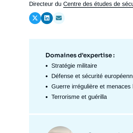
l'expert
de
Intitulé
Directeur du
Centre des études de sécu
Ramses
Europe
R
S
du
Politique étrangère
Russie - Eurasie
D
T
l'expert
poste
Podcast
Afrique du Nord et Moyen-Orient
Domaines d'expertise :
Domaine
d'expertises
Stratégie militaire
Fr
Défense et sécurité européen
Guerre irrégulière et menaces 
Terrorisme et guérilla
Centres
et
Image