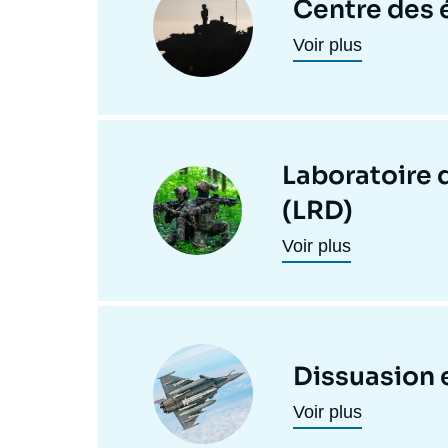
Centre des 
programmes
principale
Voir plus
de
recherche
Laboratoire 
Image
(LRD)
principale
Voir plus
Image
Dissuasion e
principale
Voir plus