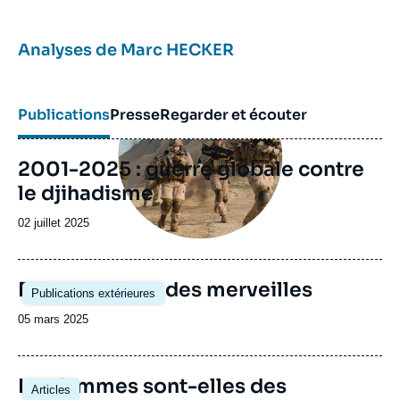
Analyses de
Marc HECKER
Image
principale
Publications
Presse
Regarder et écouter
2001-2025 : guerre globale contre
le djihadisme
Date
02 juillet 2025
de
publication
Image
Daech au pays des merveilles
Publications extérieures
principale
Date
05 mars 2025
de
publication
Image
Les femmes sont-elles des
Articles
principale