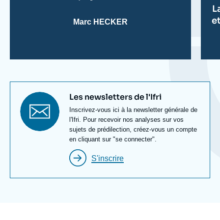
L
e
Marc HECKER
Titre
Les newsletters de l'Ifri
newsletter
Texte
Inscrivez-vous ici à la newsletter générale de
Newsletter
l'Ifri. Pour recevoir nos analyses sur vos
sujets de prédilection, créez-vous un compte
en cliquant sur "se connecter".
S'inscrire