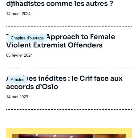
djihadistes comme les autres ?
Date
14 mars 2024
de
publication
Image
The French Approach to Female
Chapitre d'ouvrage
principale
Violent Extremist Offenders
Date
05 février 2024
de
publication
Image
Archives inédites : le Crif face aux
Articles
principale
accords d’Oslo
Date
14 mai 2023
de
publication