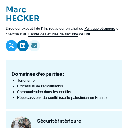
Se connecter
Prénom
Marc
de
Nom
HECKER
Nous soutenir
l'expert
de
Intitulé
Directeur exécutif de l'Ifri, rédacteur en chef de
Politique étrangère
et
l'expert
du
chercheur au
Centre des études de sécurité
de l'Ifri
poste
Domaines d'expertise :
Domaine
d'expertises
Terrorisme
Fr
Processus de radicalisation
Communication dans les conflits
Répercussions du conflit israélo-palestinien en France
Centres
Image
Sécurité intérieure
et