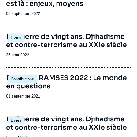
est là : enjeux, moyens
Date
08 septembre 2022
de
publication
Image
La Guerre de vingt ans. Djihadisme
Livres
principale
et contre-terrorisme au XXIe siècle
Date
25 août 2022
de
publication
Image
DOSSIER RAMSES 2022 : Le monde
Contributions
principale
en questions
Date
01 septembre 2021
de
publication
Image
La Guerre de vingt ans. Djihadisme
Livres
principale
et contre-terrorisme au XXIe siècle