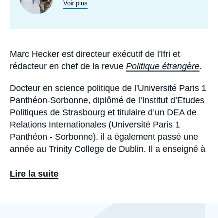
Voir plus
principale
programmes
de
recherche
Marc Hecker est directeur exécutif de l'Ifri et
Biographie
rédacteur en chef de la revue
Politique étrangère
.
Docteur en science politique de l'Université Paris 1
Panthéon-Sorbonne, diplômé de l’Institut d’Etudes
Politiques de Strasbourg et titulaire d’un DEA de
Relations Internationales (Université Paris 1
Panthéon - Sorbonne), il a également passé une
année au Trinity College de Dublin. Il a enseigné à
Sciences Po pendant plusieurs années (cours
intitulé
«
Terrorisme et guerres asymétriques
»
).
Lire la suite
Il a écrit plusieurs livres dont
La Guerre de vingt
ans. Djihadisme et contre-terrorisme au XXIe
Eléments
a