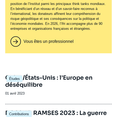
position de l’Institut parmi les principaux
think tanks
mondiaux.
En bénéficiant d’un réseau et d’un savoir-faire reconnus à
l’international, les donateurs affinent leur compréhension du
risque géopolitique et ses conséquences sur la politique et
l’économie mondiales. En 2026, l’Ifri accompagne plus de 90
entreprises et organisations françaises et étrangères.
Vous êtes un professionnel
Image
Chine/États-Unis : l’Europe en
Études
principale
déséquilibre
Date
01 avril 2023
de
publication
Image
DOSSIER RAMSES 2023 : La guerre
Contributions
principale