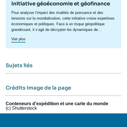
Initiative géoéconomie et géofinance
Accroche
Pour analyser l’impact des rivalités de puissance et des
centre
tensions sur la mondialisation, cette initiative croise expertises
économiques et politiques. Face à un risque géopolitique
grandissant, il s’agit de décrypter les dynamiques de
recomposition : poussées protectionnistes, sanctions,
Voir plus
restrictions, politiques industrielles ou préoccupations de
sécurité économique redéfinissent les règles du jeu
commercial. Ces tensions transforment également les relations
financières internationales, en fragilisant les fondements de la
confiance et en reconfigurant le système monétaire mondial.
Sujets liés
Elles interrogent le rôle de plusieurs acteurs-clés : fonds
souverains, banques centrales, plateformes numériques,
institutions multilatérales ou encore opérateurs d’infrastructures
financières. Dans un contexte de rupture profonde, il ne suffit
Crédits image de la page
plus de raffiner les approches existantes. L'initiative est conçue
sur un modèle flexible, mobilisant des expertises variées pour
Conteneurs d'expédition et une carte du monde
proposer à la fois des lectures globales et des analyses
(c) Shutterstock
ciblées. Elle permet également à des acteurs et experts
d’horizons variés d’en débattre librement.