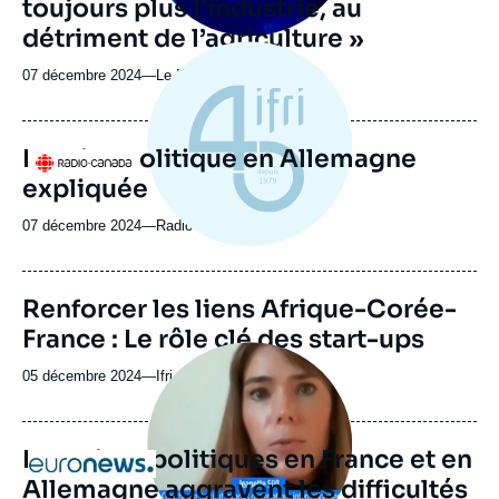
toujours plus l’industrie, au
détriment de l’agriculture »
07 décembre 2024
—
Nom
Le Monde
du
journal,
revue
La crise politique en Allemagne
Logo
ou
expliquée
émission
07 décembre 2024
—
Nom
Radio Canada
du
journal,
revue
Renforcer les liens Afrique-Corée-
ou
France : Le rôle clé des start-ups
émission
Image
principale
05 décembre 2024
—
Nom
Ifri
médiatique
du
journal,
revue
Les crises politiques en France et en
Logo
ou
Allemagne aggravent les difficultés
émission