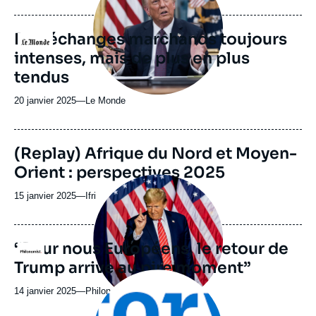
du
journal,
revue
Des échanges marchands toujours
Logo
ou
intenses, mais de plus en plus
émission
tendus
20 janvier 2025
—
Nom
Le Monde
du
journal,
revue
(Replay) Afrique du Nord et Moyen-
ou
Orient : perspectives 2025
émission
Image
principale
15 janvier 2025
—
Nom
Ifri
médiatique
du
journal,
revue
“Pour nous Européens, le retour de
Logo
ou
Trump arrive au pire moment”
émission
Image
principale
14 janvier 2025
—
Nom
Philonomist
du