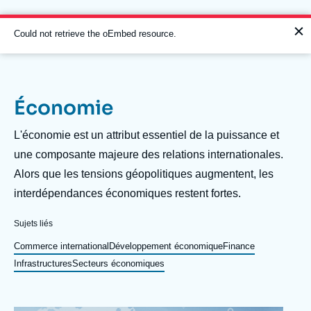
Aller
Panneau de gestion des cookies
au
contenu
Message
Could not retrieve the oEmbed resource.
principal
d'erreur
Économie
Navigation
principale
Description
L'économie est un attribut essentiel de la puissance et
L'Ifri
une composante majeure des relations internationales.
Alors que les tensions géopolitiques augmentent, les
interdépendances économiques restent fortes.
Analyses
À propos de l'Ifri
Recherches fréquentes
Sujets liés
Événements
Commerce international
Développement économique
Finance
L'Ifri en bref
Proche-Orient
Infrastructures
Secteurs économiques