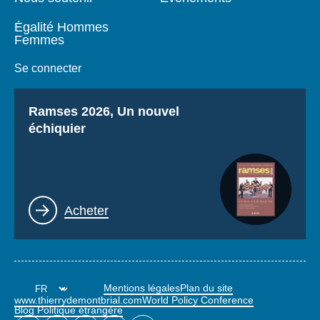
Égalité Hommes
Femmes
Se connecter
Titre
Ramses 2026, Un nouvel
échiquier
Lien
Acheter
Mentions légales
Plan du site
www.thierrydemontbrial.com
World Policy Conference
Blog Politique étrangère