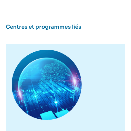
émission
Centres et programmes liés
Image
principale