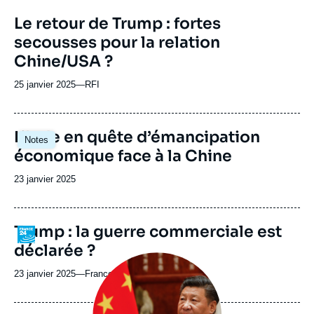
Le retour de Trump : fortes
secousses pour la relation
Chine/USA ?
25 janvier 2025
—
Nom
RFI
du
journal,
revue
Image
L’Inde en quête d’émancipation
Notes
ou
principale
économique face à la Chine
émission
Date
23 janvier 2025
de
publication
Trump : la guerre commerciale est
Logo
déclarée ?
Image
principale
23 janvier 2025
—
Nom
France 24
médiatique
du
journal,