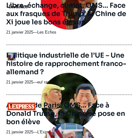
revue
Libre-échange, climat, OMS… Face
Logo
ou
aux frasques de Trump, la Chine de
émission
Xi joue les bons élèves
21 janvier 2025
—
Nom
Les Echos
du
journal,
revue
URL
Politique industrielle de l’UE – Une
Logo
ou
de
histoire de rapprochement franco-
Spotify
émission
allemand ?
Image
principale
21 janvier 2025
—
Nom
eu! radio
médiatique
du
journal,
revue
Accord de Paris, OMS… Face à
Logo
ou
Donald Trump, la Chine se pose en
émission
bon élève
Image
principale
21 janvier 2025
—
Nom
L'Express
médiatique