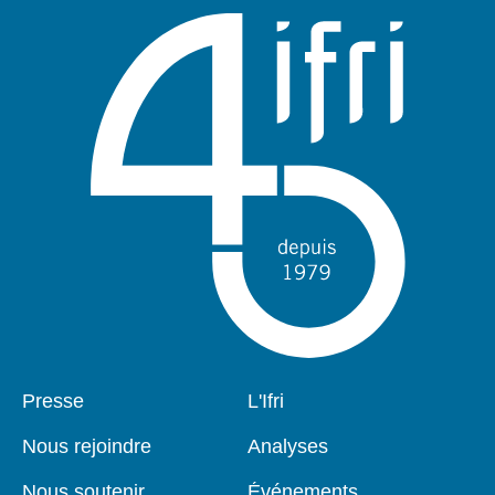
Pied
Presse
Navigation
L'Ifri
de
principale
page
Nous rejoindre
Analyses
Nous soutenir
Événements