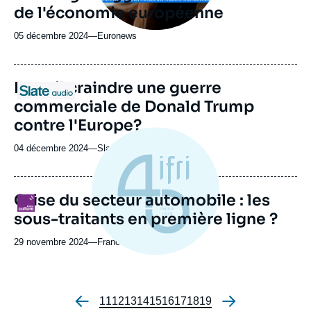
de l'économie européenne
05 décembre 2024
—
Nom
Euronews
du
journal,
revue
URL
Faut-il craindre une guerre
Logo
ou
de
commerciale de Donald Trump
Spotify
émission
contre l'Europe?
04 décembre 2024
—
Nom
Slate Audio
du
journal,
revue
Crise du secteur automobile : les
Logo
ou
sous-traitants en première ligne ?
émission
29 novembre 2024
—
Nom
France Culture
du
journal,
revue
ou
Page
11
Page
12
Page
13
Page
14
Page
15
Page
16
Page
17
Page
18
Page
19
Pagination