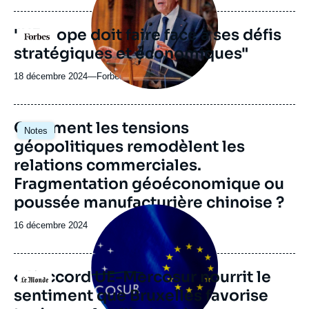
journal,
revue
"L'Europe doit faire face à ses défis
Logo
ou
stratégiques et économiques"
émission
18 décembre 2024
—
Nom
Forbes France
du
journal,
revue
Image
Comment les tensions
Notes
ou
principale
géopolitiques remodèlent les
émission
relations commerciales.
Fragmentation géoéconomique ou
poussée manufacturière chinoise ?
Image
principale
Date
16 décembre 2024
médiatique
de
publication
« L’accord UE-Mercosur nourrit le
Logo
sentiment que Bruxelles favorise