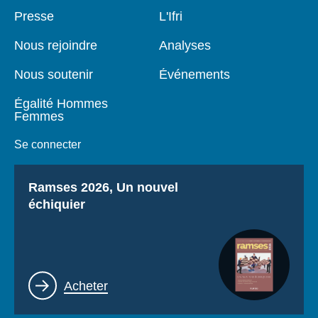
Pied
Presse
Navigation
L'Ifri
de
principale
page
Nous rejoindre
Analyses
Nous soutenir
Événements
Égalité Hommes
Femmes
Se connecter
Titre
Ramses 2026, Un nouvel
échiquier
Lien
Acheter