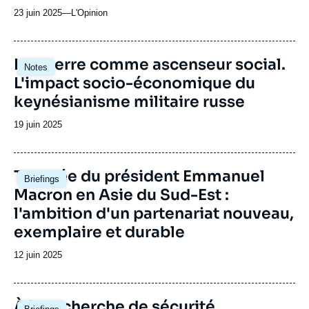
23 juin 2025
—
Nom
L'Opinion
du
journal,
revue
Image
La guerre comme ascenseur social.
Notes
ou
principale
L'impact socio-économique du
émission
keynésianisme militaire russe
Date
19 juin 2025
de
publication
Image
Tournée du président Emmanuel
Briefings
principale
Macron en Asie du Sud-Est :
l'ambition d'un partenariat nouveau,
exemplaire et durable
Date
12 juin 2025
de
publication
Image
À la recherche de sécurité