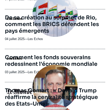
médiatique
du
journal,
revue
De sa création au sommet de Rio,
Logo
ou
comment les BRICS défendent les
émission
pays émergents
04 juillet 2025
—
Nom
Les Echos
du
journal,
revue
Comment les fonds souverains
Logo
ou
redessinent l'économie mondiale
émission
Image
principale
03 juillet 2025
—
Nom
Les Echos
médiatique
du
journal,
revue
Thomas Gomart : « Donald Trump
Logo
ou
réaffirme la centralité stratégique
émission
des Etats-Unis »
Image