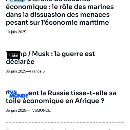
Briefings
principale
économique : le rôle des marines
dans la dissuasion des menaces
pesant sur l’économie maritime
Date
10 juin 2025
de
publication
Trump / Musk : la guerre est
Logo
déclarée
06 juin 2025
—
Nom
France 5
du
journal,
revue
Comment la Russie tisse-t-elle sa
Logo
ou
toile économique en Afrique ?
émission
05 juin 2025
—
Nom
TV5MONDE
du
journal,
revue