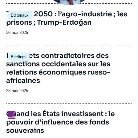
journal,
revue
Image
Turquie 2050 : l’agro-industrie ; les
Éditoriaux
ou
principale
prisons ; Trump-Erdoğan
émission
Date
30 mai 2025
de
publication
Image
Les effets contradictoires des
Briefings
principale
sanctions occidentales sur les
relations économiques russo-
africaines
Date
28 mai 2025
de
publication
Quand les États investissent : le
Logo
pouvoir d’influence des fonds
souverains