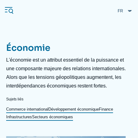
Aller
Panneau de gestion des cookies
au
contenu
principal
Économie
Navigation
principale
Description
L'économie est un attribut essentiel de la puissance et
L'Ifri
une composante majeure des relations internationales.
Alors que les tensions géopolitiques augmentent, les
interdépendances économiques restent fortes.
Analyses
À propos de l'Ifri
Recherches fréquentes
Sujets liés
Événements
Commerce international
Développement économique
Finance
L'Ifri en bref
Proche-Orient
Infrastructures
Secteurs économiques