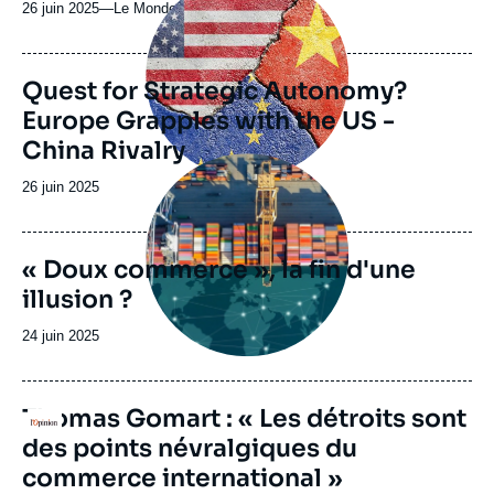
principale
26 juin 2025
—
Nom
Le Monde
du
journal,
revue
Quest for Strategic Autonomy?
ou
Europe Grapples with the US -
émission
China Rivalry
Image
principale
Date
26 juin 2025
de
publication
« Doux commerce », la fin d'une
illusion ?
Date
24 juin 2025
de
publication
URL
Thomas Gomart : « Les détroits sont
Logo
de
des points névralgiques du
Dailymotion
commerce international »