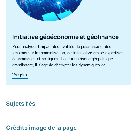
Initiative géoéconomie et géofinance
Accroche
Pour analyser l’impact des rivalités de puissance et des
centre
tensions sur la mondialisation, cette initiative croise expertises
économiques et politiques. Face à un risque géopolitique
grandissant, il s’agit de décrypter les dynamiques de
recomposition : poussées protectionnistes, sanctions,
Voir plus
restrictions, politiques industrielles ou préoccupations de
sécurité économique redéfinissent les règles du jeu
commercial. Ces tensions transforment également les relations
financières internationales, en fragilisant les fondements de la
confiance et en reconfigurant le système monétaire mondial.
Sujets liés
Elles interrogent le rôle de plusieurs acteurs-clés : fonds
souverains, banques centrales, plateformes numériques,
institutions multilatérales ou encore opérateurs d’infrastructures
financières. Dans un contexte de rupture profonde, il ne suffit
Crédits image de la page
plus de raffiner les approches existantes. L'initiative est conçue