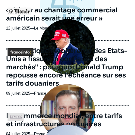
« Céder au chantage commercial
Logo
américain serait une erreur »
Image
principale
12 juillet 2025
—
Nom
Le Monde
médiatique
du
journal,
revue
"La politique incohérente des Etats-
Logo
ou
Unis a fissuré la confiance des
émission
marchés" : pourquoi Donald Trump
repousse encore l'échéance sur ses
tarifs douaniers
Image
principale
09 juillet 2025
—
Nom
France info
médiatique
du
journal,
revue
Le commerce mondial, entre tarifs
Logo
ou
et infrastructures portuaires
émission
Image
principale
04 juillet 2025
—
Nom
Revue Études