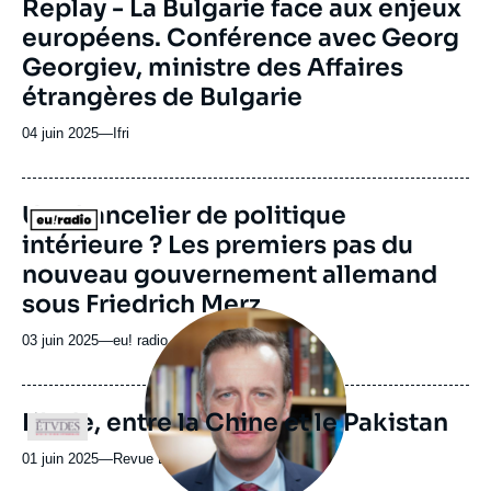
Replay - La Bulgarie face aux enjeux
ou
européens. Conférence avec Georg
émission
Georgiev, ministre des Affaires
étrangères de Bulgarie
04 juin 2025
—
Nom
Ifri
du
journal,
revue
URL
Un chancelier de politique
Logo
ou
de
intérieure ? Les premiers pas du
Spotify
émission
nouveau gouvernement allemand
sous Friedrich Merz
Image
principale
03 juin 2025
—
Nom
eu! radio
médiatique
du
journal,
revue
L’Inde, entre la Chine et le Pakistan
Logo
ou
émission
01 juin 2025
—
Nom
Revue Études
du