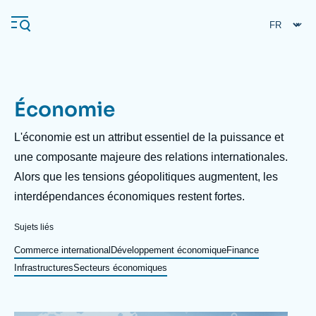
Aller
Panneau de gestion des cookies
au
contenu
principal
Économie
Navigation
principale
Description
L'économie est un attribut essentiel de la puissance et
L'Ifri
une composante majeure des relations internationales.
Alors que les tensions géopolitiques augmentent, les
interdépendances économiques restent fortes.
Analyses
À propos de l'Ifri
Recherches fréquentes
Sujets liés
Événements
Commerce international
Développement économique
Finance
L'Ifri en bref
Proche-Orient
Infrastructures
Secteurs économiques