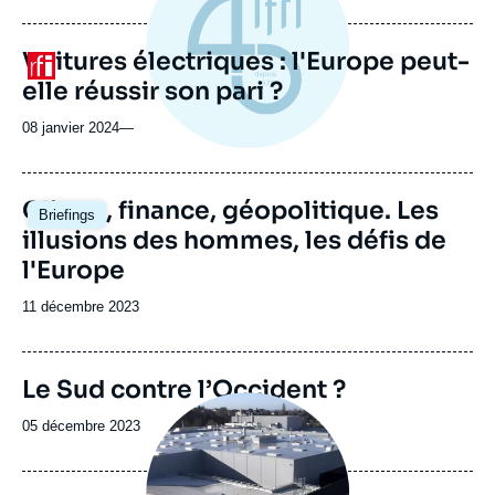
du
journal,
revue
Voitures électriques : l'Europe peut-
Logo
ou
elle réussir son pari ?
émission
08 janvier 2024
—
Image
Climat, finance, géopolitique. Les
Briefings
principale
illusions des hommes, les défis de
l'Europe
Date
11 décembre 2023
de
publication
Image
Le Sud contre l’Occident ?
de
Image
couverture
principale
Date
05 décembre 2023
de
médiatique
de
la
publication
publication