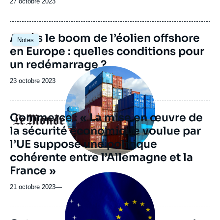
Date
27 octobre 2023
de
publication
Image
Après le boom de l’éolien offshore
Notes
principale
en Europe : quelles conditions pour
un redémarrage ?
Image
principale
Date
23 octobre 2023
médiatique
de
publication
Commerce : « La mise en œuvre de
Logo
la sécurité économique voulue par
l’UE suppose une politique
cohérente entre l’Allemagne et la
France »
Image
principale
21 octobre 2023
—
médiatique