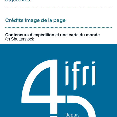
Elles interrogent le rôle de plusieurs acteurs-clés : fonds
souverains, banques centrales, plateformes numériques,
institutions multilatérales ou encore opérateurs d’infrastructures
financières. Dans un contexte de rupture profonde, il ne suffit
Crédits image de la page
plus de raffiner les approches existantes. L'initiative est conçue
sur un modèle flexible, mobilisant des expertises variées pour
Conteneurs d'expédition et une carte du monde
proposer à la fois des lectures globales et des analyses
(c) Shutterstock
ciblées. Elle permet également à des acteurs et experts
d’horizons variés d’en débattre librement.