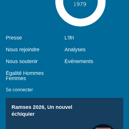
Pied
Presse
Navigation
L'Ifri
de
principale
page
Nous rejoindre
Analyses
Nous soutenir
Événements
Égalité Hommes
Femmes
Se connecter
Titre
Ramses 2026, Un nouvel
échiquier