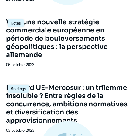
Image
Vers une nouvelle stratégie
Notes
principale
commerciale européenne en
période de bouleversements
géopolitiques : la perspective
allemande
Date
06 octobre 2023
de
publication
Image
L’accord UE-Mercosur : un trilemme
Briefings
principale
insoluble ? Entre règles de la
concurrence, ambitions normatives
et diversification des
approvisionnements
Date
03 octobre 2023