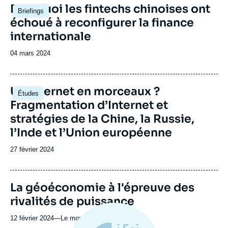
Image
Pourquoi les fintechs chinoises ont
Briefings
principale
échoué à reconfigurer la finance
internationale
Date
04 mars 2024
de
publication
Image
Un Internet en morceaux ?
Études
principale
Fragmentation d’Internet et
stratégies de la Chine, la Russie,
l’Inde et l’Union européenne
Date
27 février 2024
de
publication
URL
La géoéconomie à l'épreuve des
de
rivalités de puissance
Spotify
12 février 2024
—
Nom
Le monde selon l'Ifri