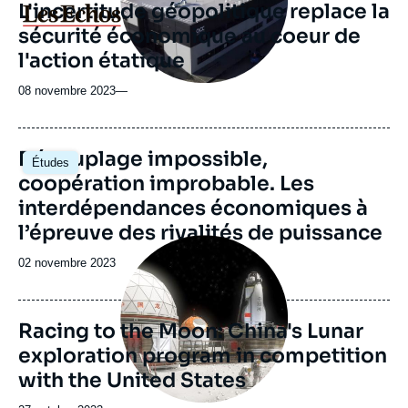
L'incertitude géopolitique replace la
Logo
sécurité économique au coeur de
l'action étatique
08 novembre 2023
—
Image
Découplage impossible,
Études
principale
coopération improbable. Les
interdépendances économiques à
l’épreuve des rivalités de puissance
Image
principale
Date
02 novembre 2023
de
publication
Racing to the Moon: China's Lunar
exploration program in competition
with the United States