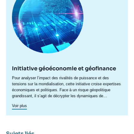
Initiative géoéconomie et géofinance
Accroche
Pour analyser l’impact des rivalités de puissance et des
centre
tensions sur la mondialisation, cette initiative croise expertises
économiques et politiques. Face à un risque géopolitique
grandissant, il s’agit de décrypter les dynamiques de
recomposition : poussées protectionnistes, sanctions,
Voir plus
restrictions, politiques industrielles ou préoccupations de
sécurité économique redéfinissent les règles du jeu
commercial. Ces tensions transforment également les relations
financières internationales, en fragilisant les fondements de la
confiance et en reconfigurant le système monétaire mondial.
Sujets liés