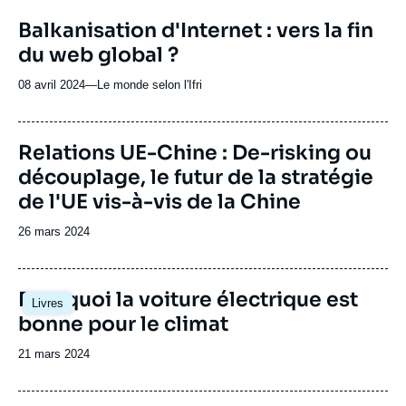
URL
Balkanisation d'Internet : vers la fin
de
du web global ?
Spotify
08 avril 2024
—
Nom
Le monde selon l'Ifri
du
journal,
revue
Image
Relations UE-Chine : De-risking ou
ou
de
découplage, le futur de la stratégie
couverture
émission
de
de l'UE vis-à-vis de la Chine
la
publication
Date
26 mars 2024
de
publication
Image
Pourquoi la voiture électrique est
Livres
principale
bonne pour le climat
Date
21 mars 2024
de
publication