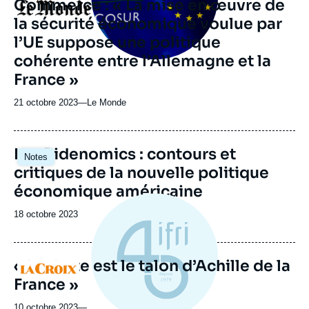
Commerce : « La mise en œuvre de
Logo
la sécurité économique voulue par
l’UE suppose une politique
cohérente entre l’Allemagne et la
France »
21 octobre 2023
—
Nom
Le Monde
du
journal,
revue
Les Bidenomics : contours et
Notes
ou
critiques de la nouvelle politique
émission
économique américaine
Date
18 octobre 2023
de
publication
« La dette est le talon d’Achille de la
Logo
France »
10 octobre 2023
—