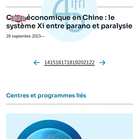
de
publication
Crise économique en Chine : le
Logo
système Xi entre parano et paralysie
29 septembre 2023
—
Page
14
Page
15
Page
16
Page
17
Page
18
Page
19
Page
20
Page
21
Page
22
Pagination
Centres et programmes liés
Image
principale