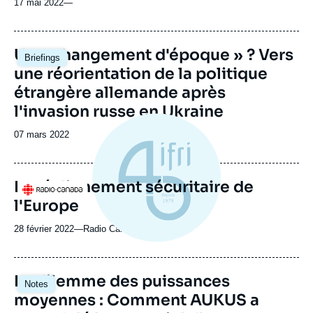
17 mai 2022
—
Image
Un « changement d'époque » ? Vers
Briefings
principale
une réorientation de la politique
étrangère allemande après
l'invasion russe en Ukraine
Date
07 mars 2022
de
publication
Le réalignement sécuritaire de
Logo
l'Europe
28 février 2022
—
Nom
Radio Canada
du
journal,
revue
Image
Le dilemme des puissances
Notes
ou
principale
moyennes : Comment AUKUS a
émission