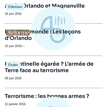
Après Orlando et Magnanville
Éditoriaux
Date
16 juin 2016
de
publication
De par le monde : Les leçons
Logo
d’Orlando
15 juin 2016
—
La Sentinelle égarée ? L’armée de
Études
Terre face au terrorisme
Date
09 juin 2016
de
publication
Image
Terrorisme : les bonnes armes ?
principale
Date
11 janvier 2016