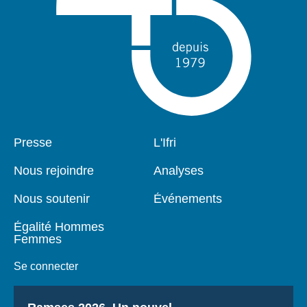
Pied
Presse
Navigation
L'Ifri
de
principale
page
Nous rejoindre
Analyses
Nous soutenir
Événements
Égalité Hommes
Femmes
Se connecter