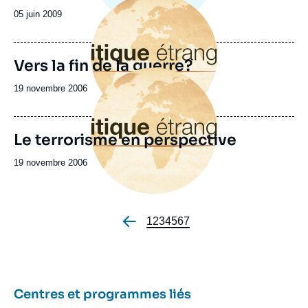
principale
Date
05 juin 2009
de
publication
Vers la fin de la guerre?
Image
principale
Date
19 novembre 2006
de
publication
Le terrorisme en perspective
Date
19 novembre 2006
de
publication
Page
1
Page
2
Page
3
Page
4
Page
5
Page
6
Page
7
Pagination
Centres et programmes liés