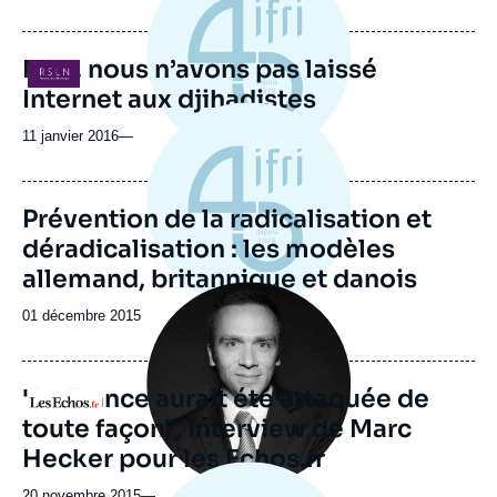
de
publication
Non, nous n’avons pas laissé
Logo
Internet aux djihadistes
11 janvier 2016
—
Prévention de la radicalisation et
déradicalisation : les modèles
allemand, britannique et danois
Image
principale
Date
01 décembre 2015
médiatique
de
publication
"La France aurait été attaquée de
Logo
toute façon", Interview de Marc
Hecker pour les Echos.fr
20 novembre 2015
—