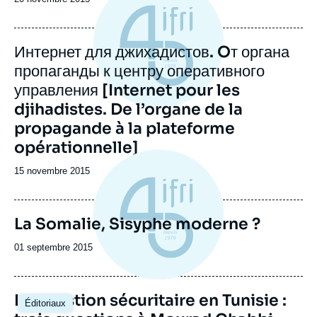
Интернет для джихадистов. Oт органа
пропаганды к центру оперативного
управления [Internet pour les
djihadistes. De l’organe de la
propagande à la plateforme
opérationnelle]
Date
15 novembre 2015
de
publication
La Somalie, Sisyphe moderne ?
Date
01 septembre 2015
de
publication
La question sécuritaire en Tunisie :
Éditoriaux