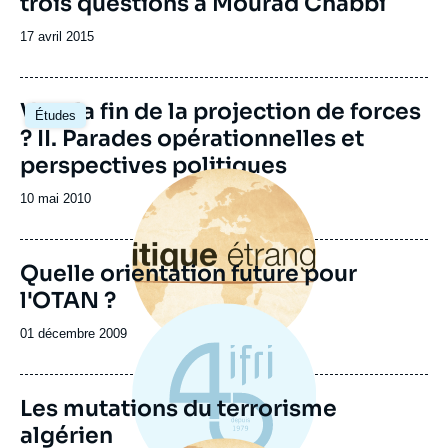
trois questions à Mourad Chabbi
Date
17 avril 2015
de
publication
Vers la fin de la projection de forces
Études
? II. Parades opérationnelles et
perspectives politiques
Image
principale
Date
10 mai 2010
de
publication
Quelle orientation future pour
l'OTAN ?
Date
01 décembre 2009
de
publication
Les mutations du terrorisme
algérien
Image