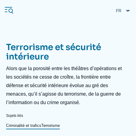
Aller
Panneau de gestion des cookies
au
contenu
principal
Terrorisme et sécurité
Navigation
intérieure
principale
L'Ifri
Description
Alors que la porosité entre les théâtres d’opérations et
les sociétés ne cesse de croître, la frontière entre
défense et sécurité intérieure évolue au gré des
Analyses
menaces, qu’il s’agisse du terrorisme, de la guerre de
À propos de l'Ifri
Recherches fréquentes
l’information ou du crime organisé.
Événements
L'Ifri en bref
Proche-Orient
Sujets liés
Criminalité et trafics
Terrorisme